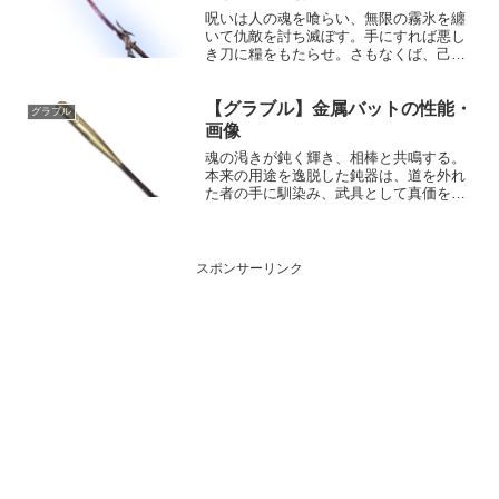
呪いは人の魂を喰らい、無限の霧氷を纏
いて仇敵を討ち滅ぼす。手にすれば悪し
き刀に糧をもたらせ。さもなくば、己が
魂を喰らわれるのみ。性能属性武器種解
放段階水刀HP攻撃力MAXLv2073020150
【グラブル】金属バットの性能・
奥義臨兵闘者皆陣列在前敵に水属性5.0倍
グラブル
ダメー...
画像
魂の渇きが鈍く輝き、相棒と共鳴する。
本来の用途を逸脱した鈍器は、道を外れ
た者の手に馴染み、武具として真価を発
揮する。性能属性武器種解放段階風剣HP
攻撃力MAXLv1502150100奥義フルスイ
ング敵に風属性4.0倍ダメージ〔減衰値
1,68...
スポンサーリンク