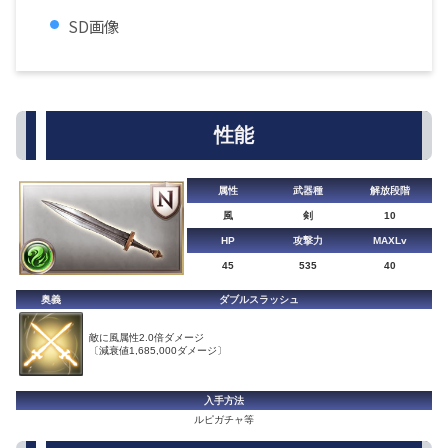
SD画像
性能
属性
武器種
解放段階
風
剣
10
HP
攻撃力
MAXLv
45
535
40
奥義
ダブルスラッシュ
敵に風属性2.0倍ダメージ
〔減衰値1,685,000ダメージ〕
入手方法
ルピガチャ等