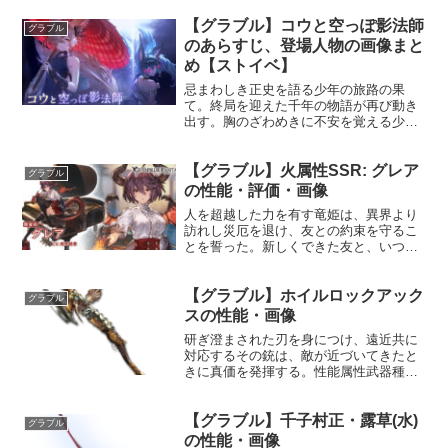
まに楽しいことを求めて放浪し、今日も
【グラブル】コウと空っぽ影法師
爛漫な笑みを炸裂させる。プロフィール
グラブル
年齢：17歳身長：152...
のあらすじ、登場人物の画像まと
め【ストイベ】
忌まわしき正史を語る少年の旅路の果
て。終局を迎えた千年の物語が再び動き
出す。胸のざわめきに不安を覚える少年
と、彼が愛する者達に、不穏な影が忍び
寄る。交わるはずのない影と陽が邂逅す
【グラブル】火属性SSR: グレア
る時、少年は失われた王家のさらなる真
グラブル
実を知る──Tips 登場...
の性能・評価・画像
人を超越した力を有す竜姫は、異界より
訪れし災厄を退け、友との約束を守るこ
とを誓った。新しくできた友と、いつも
優しく寄り添ってくれる親友に感謝し、
彼女は大切なモノを護るため、更なる力
【グラブル】ホイルロックアック
を追い求める。プロフィール年齢：17歳
グラブル
身長：167cm種族：...
スの性能・画像
研ぎ澄まされた刃を身につけ、遠近共に
対応するその銃は、敵が近づいてきたと
きに真価を発揮する。性能属性武器種解
放段階土銃10HP攻撃力MAXLv125186575
奥義デルタショット敵に土属性3.5倍ダメ
【グラブル】千子村正・露草(水)
ージ〔減衰値1,685,000ダメージ〕...
グラブル
の性能・画像