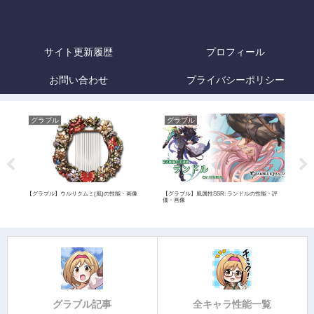
サイト更新履歴
プロフィール
お問い合わせ
プライバシーポリシー
グラブル
グラブル
グ
【グラブル】ウルリクムミ(風)の性能・画像
【グラブル】風属性SSR: ランドルの性能・評
【グ
価・画像
グラブル記事
全キャラ性能一覧