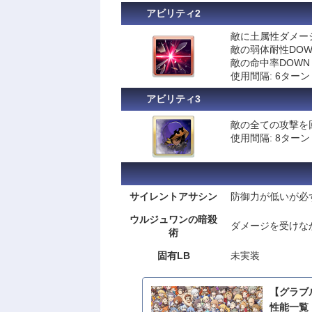
アビリティ2
敵に土属性ダメー
敵の弱体耐性DOW
敵の命中率DOWN
使用間隔: 6ターン
アビリティ3
敵の全ての攻撃を回
使用間隔: 8ターン
サイレントアサシン
防御力が低いが必ず
ウルジュワンの暗殺
ダメージを受けなか
術
固有LB
未実装
【グラブ
性能一覧