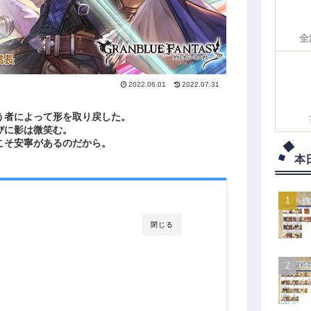
全
2022.06.01
2022.07.31
う者によって形を取り戻した。
びに影は微笑む。
こそ安寧があるのだから。
本
閉じる