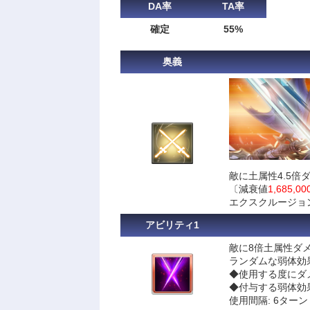
DA率
TA率
確定
55%
奥義
敵に土属性4.5倍
〔減衰値
1,685,00
エクスクルージョ
アビリティ1
敵に8倍土属性ダ
ランダムな弱体効
◆使用する度にダ
◆付与する弱体効果
使用間隔: 6ターン