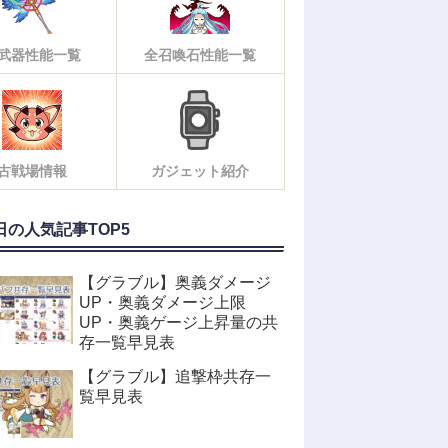
武器性能一覧
全召喚石性能一覧
古戦場情報
ガジェット紹介
日の人気記事TOP5
【グラブル】奥義ダメージ
UP・奥義ダメージ上限
UP・奥義ゲージ上昇量の共
存一覧早見表
【グラブル】追撃枠共存一
覧早見表