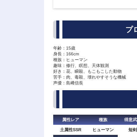
プ
年齢：15歳
身長：166cm
種族：ヒューマン
趣味：修行、瞑想、天体観測
好き：花、瞬殺、もこもこした動物
苦手：肉、毒殺、壊れやすそうな機械
声優：島﨑信長
属性レア
種族
得意武
土属性SSR
ヒューマン
短剣