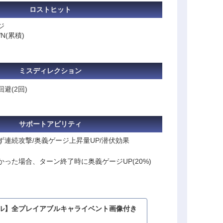
ロストヒット
ジ
N(累積)
ミスディレクション
避(2回)
サポートアビリティ
連続攻撃/奥義ゲージ上昇量UP/潜伏効果
った場合、ターン終了時に奥義ゲージUP(20%)
ル】全プレイアブルキャライベント画像付き