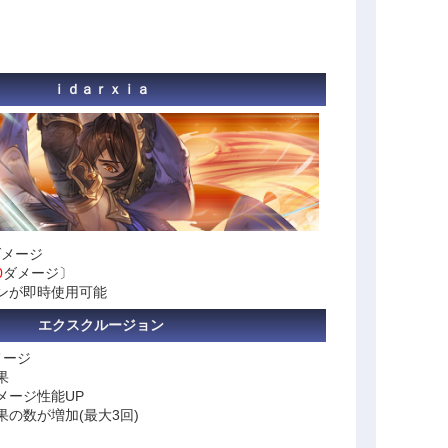
ｉｄａｒｘｉａ
ダメージ
0
ダメージ〕
ンが即時使用可能
エクスクルージョン
メージ
果
メージ性能UP
の数が増加(最大3回)