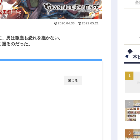
全
2020.04.30
2022.05.21
に、男は微塵も恐れを抱かない。
く握るのだった。
本
閉じる