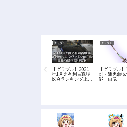
グラブル
グラブル
グラブル
【グラブル】セラス
【グラブル】2021
【グラブル】
テスの性能・画像
年1月光有利古戦場
剣・漆黒(闇)
総合ランキング上位
能・画像
2000位 黒塗り騎
空団リスト