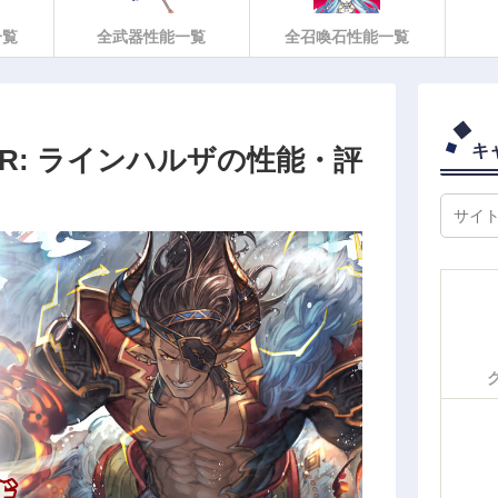
一覧
全武器性能一覧
全召喚石性能一覧
キ
R: ラインハルザの性能・評