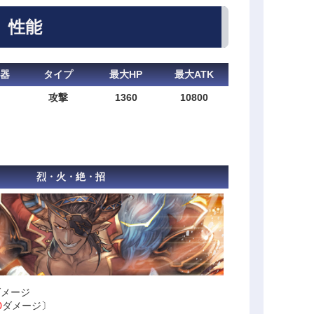
性能
器
タイプ
最大HP
最大ATK
攻撃
1360
10800
烈・火・絶・招
ダメージ
0
ダメージ〕