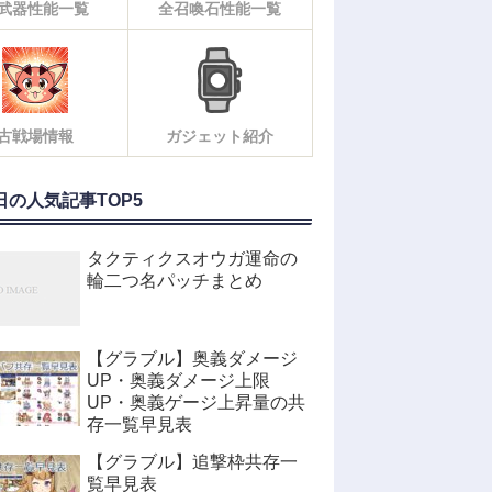
武器性能一覧
全召喚石性能一覧
古戦場情報
ガジェット紹介
日の人気記事TOP5
タクティクスオウガ運命の
輪二つ名パッチまとめ
【グラブル】奥義ダメージ
UP・奥義ダメージ上限
UP・奥義ゲージ上昇量の共
存一覧早見表
【グラブル】追撃枠共存一
覧早見表