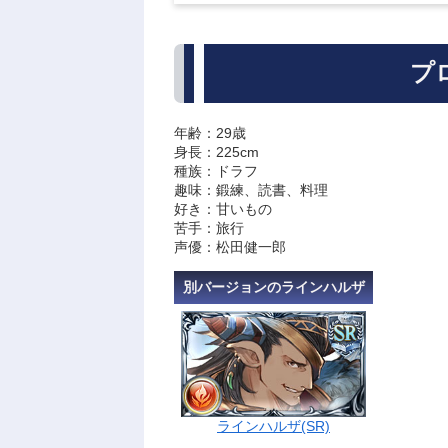
プ
年齢：29歳
身長：225cm
種族：ドラフ
趣味：鍛練、読書、料理
好き：甘いもの
苦手：旅行
声優：松田健一郎
別バージョンのラインハルザ
ラインハルザ(SR)