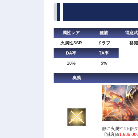
属性レア
種族
得意武
火属性SSR
ドラフ
格闘
DA率
TA率
10%
5%
奥義
敵に火属性4.5倍
〔減衰値
1,685,00