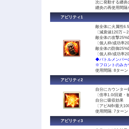
次に発動する纏炎
纏炎の再使用間隔
アビリティ1
敵全体に火属性6.5
〔減衰値120万～
敵全体の攻撃25%
〔個人枠/成功率20
敵全体の防御25%
〔個人枠/成功率20
◆バトルメンバー
※フロントのみカウ
使用間隔: 8ターン
アビリティ2
自分にカウンター
〔倍率1.0/回避・
自分に吸収効果
〔アビA枠/最大10
使用間隔: 7ターン
アビリティ3