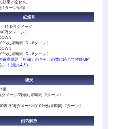
の効果が全体化
を1ターン短縮
紅焔掌
～11.0倍ダメージ
240万ダメージ〕
DOWN
0%/効果時間: 5～8ターン〕
DOWN
0%/効果時間: 5～8ターン〕
の得意武器「格闘」のキャラの数に応じて性能UP
ント(最大4人)
纏炎
効果
被ダメージ/2回/効果時間: 2ターン〕
00吸収/与ダメージの10%/効果時間: 2ターン〕
烈気解放