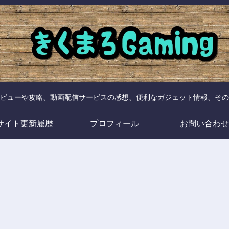
ビューや攻略、動画配信サービスの感想、便利なガジェット情報、その
サイト更新履歴
プロフィール
お問い合わせ