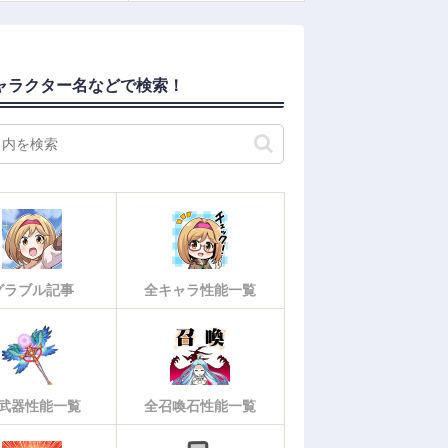
ャラクター名などで検索！
グラブル記事
全キャラ性能一覧
武器性能一覧
全召喚石性能一覧