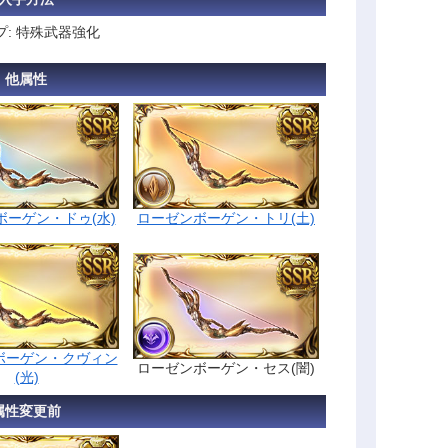
プ: 特殊武器強化
他属性
ボーゲン・ドゥ(水)
ローゼンボーゲン・トリ(土)
ボーゲン・クヴィン
ローゼンボーゲン・セス(闇)
(光)
属性変更前