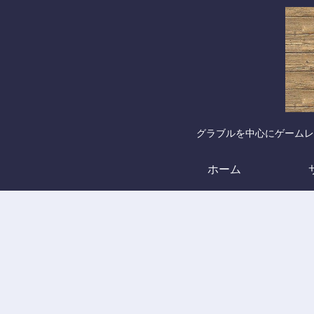
グラブルを中心にゲームレ
ホーム