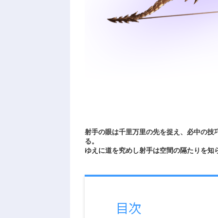
射手の眼は千里万里の先を捉え、必中の技
る。
ゆえに道を究めし射手は空間の隔たりを知
目次