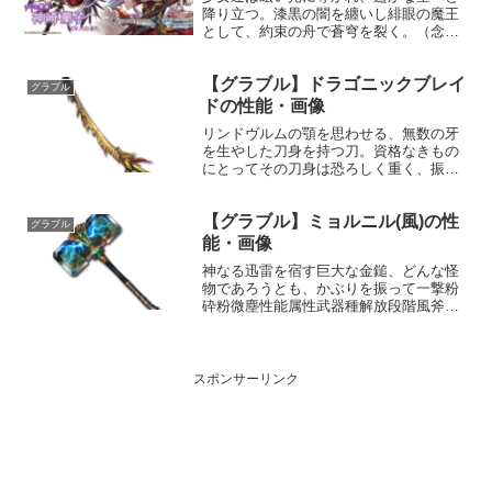
降り立つ。漆黒の闇を纏いし緋眼の魔王
として、約束の舟で蒼穹を裂く。（念願
の翼と魔力を手に、空の旅を謳歌す
る！）プロフィール年齢：14歳身長：
【グラブル】ドラゴニックブレイ
156cm体重：41kg種族：ヒューマン趣
グラブル
味：絵を描くこと声優：...
ドの性能・画像
リンドヴルムの顎を思わせる、無数の牙
を生やした刀身を持つ刀。資格なきもの
にとってその刀身は恐ろしく重く、振る
うことも叶わない。刃の一閃は肉だけで
なく魂すらをも抉り、癒えぬ傷を刻み込
【グラブル】ミョルニル(風)の性
む。性能属性武器種解放段階光刀HP攻撃
グラブル
力MAXLv27338...
能・画像
神なる迅雷を宿す巨大な金鎚、どんな怪
物であろうとも、かぶりを振って一撃粉
砕粉微塵性能属性武器種解放段階風斧HP
攻撃力MAXLv2833977200奥義大雷の槌
敵に風属性9.5倍ダメージ〔減衰値201万
ダメージ〕味方全体のダブルアタック確
率3...
スポンサーリンク