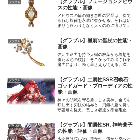
【グラブル】フュージョンメビウ
グラブル
スの性能・画像
メビウスの輪の如き意匠の竪琴は、奏で
られし旋律を永遠に響かせる。それは始
まりも終わりもなく人々の心に溶けてゆ
き、豊かな感情を育むだろう。性能属性
武器種解放段階光楽器HP攻撃力
【グラブル】星屑の聖杖の性能・
MAXLv2402225100奥義フュージョンリ
グラブル
アクション敵に光属...
画像
強い生命力を持つ大樹の枝葉から着想を
得た金色の杖は、そこから生み出される
魔力により、瞬く星さえも従える。満月
が煌めき、無垢な粉雪が舞い散る聖夜こ
そ、この杖が持つ華やかさを最大限に引
【グラブル】土属性SSR召喚石:
き立たせるだろう。性能属性武器種解放
グラブル
段階水杖HP攻撃力MAX...
ゴッドガード・ブローディアの性
能・画像
神々の領域を守る勇ましき美神。全てを
映し出す刃鏡の結界と、刃鏡の躯を持つ
守護竜を従え、悪しき者達を壅塞阻止せ
ん。声優：平野綾性能HP攻撃力
MAXLv8702100100召喚不可侵神域
【グラブル】闇属性SR: 神崎蘭子
☆☆☆味方全体の全属性ダメージ70%カ
グラブル
ット〔召喚枠/効果時...
の性能・評価・画像
少女達は眩い光に導かれ、遥かな空へと