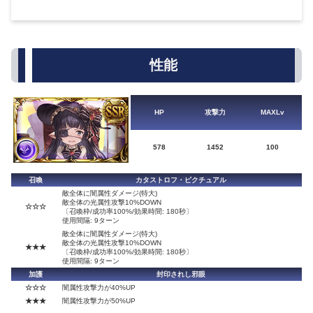
性能
HP
攻撃力
MAXLv
578
1452
100
召喚
カタストロフ・ピクチュアル
敵全体に闇属性ダメージ(特大)
敵全体の光属性攻撃10%DOWN
☆☆☆
〔召喚枠/成功率100%/効果時間: 180秒〕
使用間隔: 9ターン
敵全体に闇属性ダメージ(特大)
敵全体の光属性攻撃10%DOWN
★★★
〔召喚枠/成功率100%/効果時間: 180秒〕
使用間隔: 9ターン
加護
封印されし邪眼
☆☆☆
闇属性攻撃力が40%UP
★★★
闇属性攻撃力が50%UP