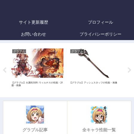
サイト更新履歴
プロフィール
お問い合わせ
プライバシーポリシー
グラブル
グラブル
グ
【グラブル】火属性SSR: ウィルナスの性能・評
【グラブル】アッシュスタッフの性能・画像
【グ
価・画像
グラブル記事
全キャラ性能一覧