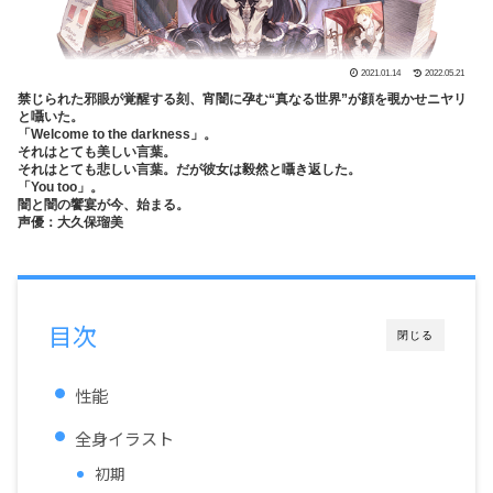
2021.01.14
2022.05.21
禁じられた邪眼が覚醒する刻、宵闇に孕む“真なる世界”が顔を覗かせニヤリ
と囁いた。
「Welcome to the darkness」。
それはとても美しい言葉。
それはとても悲しい言葉。だが彼女は毅然と囁き返した。
「You too」。
闇と闇の饗宴が今、始まる。
声優：大久保瑠美
目次
閉じる
性能
全身イラスト
初期