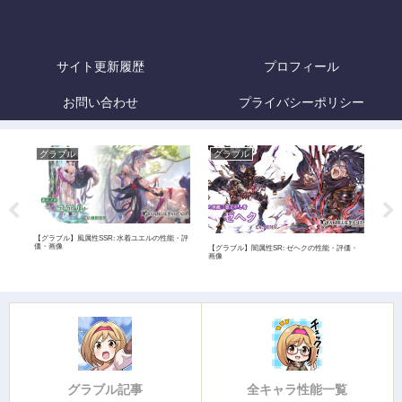
サイト更新履歴
プロフィール
お問い合わせ
プライバシーポリシー
グラブル
グラブル
グ
【グラブル】風属性SSR: 水着ユエルの性能・評
価・画像
)の性
【グラブル】闇属性SR: ゼヘクの性能・評価・
【グ
画像
グラブル記事
全キャラ性能一覧