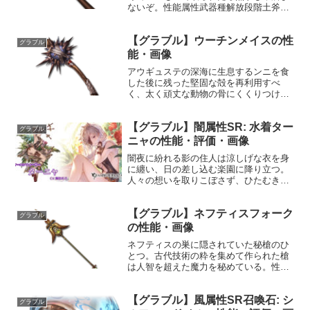
ないぞ。性能属性武器種解放段階土斧
10HP攻撃力MAXLv4255040奥義ハードス
マッシュ敵に土属性2.0倍ダメージ〔減衰
【グラブル】ウーチンメイスの性
値1,685,000ダメージ〕入手方法ルピガ...
グラブル
能・画像
アウギュステの深海に生息するンニを食
した後に残った堅固な殻を再利用すべ
く、太く頑丈な動物の骨にくくりつけた
もの。原始的な装いだが、その破壊力た
るや岩をも砕く。性能属性武器種解放段
【グラブル】闇属性SR: 水着ター
階火斧10HP攻撃力MAXLv103144075奥義
グラブル
ウーチンス...
ニャの性能・評価・画像
闇夜に紛れる影の住人は涼しげな衣を身
に纏い、日の差し込む楽園に降り立つ。
人々の想いを取りこぼさず、ひたむきに
受け止め続ける内に、いつしか心は温か
なもので満たされ始めていた。プロフィ
【グラブル】ネフティスフォーク
ール年齢：21歳身長：171cm種族：ヒュ
グラブル
ーマン趣味：ナイフ...
の性能・画像
ネフティスの巣に隠されていた秘槍のひ
とつ。古代技術の粋を集めて作られた槍
は人智を超えた魔力を秘めている。性能
属性武器種解放段階風槍HP攻撃力
MAXLv2071855100奥義ヘウト・レクイ
【グラブル】風属性SR召喚石: シ
エム敵に風属性4.0倍ダメージ〔減衰値
グラブル