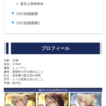
最終上限解放後
SNS投稿画像
SNS投稿画像2
プロフィール
年齢：25歳
身長：174cm
種族：ヒューマン
趣味：黄昏時の空を眺めること
好き：雷迅卿の騎士団の仲間
苦手：人々の賞賛を浴びること
声優：緑川光
別バージョンのアルベール