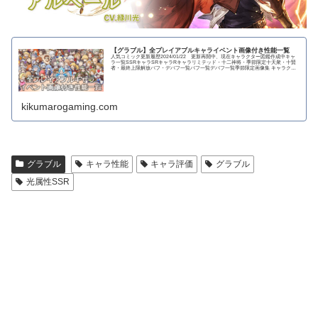
【グラブル】全プレイアブルキャライベント画像付き性能一覧
人気コミック更新履歴2024/01/22 更新再開中、現在キャラクター図鑑作成中キャ
ラ一覧SSRキャラSRキャラRキャラリミテッド・十二神将・季節限定十天衆・十賢
者・最終上限解放バフ・デバフ一覧バフ一覧デバフ一覧季節限定画像集 キャラクタ
ー...
kikumarogaming.com
グラブル
キャラ性能
キャラ評価
グラブル
光属性SSR