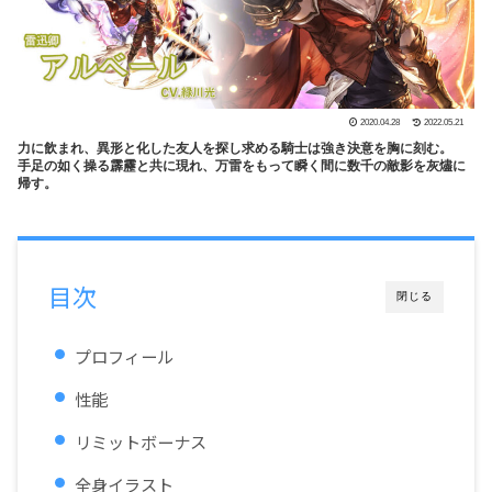
2020.04.28
2022.05.21
力に飲まれ、異形と化した友人を探し求める騎士は強き決意を胸に刻む。
手足の如く操る霹靂と共に現れ、万雷をもって瞬く間に数千の敵影を灰燼に
帰す。
目次
閉じる
プロフィール
性能
リミットボーナス
全身イラスト