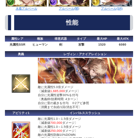
アルベール(闇)
水着アルベール
アルベール(SR)
性能
属性レア
種族
得意武器
タイプ
最大HP
最大ATK
光属性SSR
ヒューマン
剣
攻撃
1520
6080
奥義
レヴィン・アナイアレイション
敵に光属性5.0倍ダメージ
〔減衰値
1,685,000
ダメージ〕
自分に光属性追撃30%を付与
〔奥義枠/効果時間: 4ターン〕
自分に雷の裁きを付与 ※2アビ参照
〔消費まで永続/1回/消去不可〕
アビリティ1
インパルススラッシュ
敵に光属性1.0～1.5倍ダメージ
〔減衰値
700,000
ダメージ〕
敵に火属性1.0～1.5倍ダメージ
〔減衰値
250,000
ダメージ〕
敵の光属性防御10%DOWN