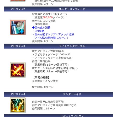
〔属性枠/成功率100%/効果時間: 180秒〕
使用間隔: 4ターン
アビリティ2
エレクトロンブレード
敵全体に光属性1.5倍ダメージ
〔減衰値
595,000
ダメージ〕
敵全体にスロウ効果
〔成功率90%〕
◆雷の裁き消費
・2回発動
・自分が必ずトリプルアタック追加
〔アビA枠/効果時間: 1ターン〕
使用間隔: 6ターン
アビリティ3
ライトニングバースト
次のアビリティ性能大幅UP
・アビリティダメージ1000%UP
・アビリティダメージ上限50%UP
自分に帯電効果
〔効果時間: 1ターン/回復不可〕
次のターン進行時に攻撃行動を2回行う
〔効果時間: 1ターン/消去不可〕
【帯電の効果】
※行動ができない状態
使用間隔: 8ターン
アビリティ4
サンダーレイド
自分が即座に奥義発動可能
他のアビリティが即時使用可能になる
使用間隔: 12ターン
サポートアビリティ