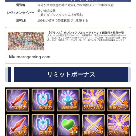
雷迅卿
自分が帯電状態の時に敵からの全属性ダメージ30%反射
必ず連続攻撃
レヴィオンセイバー
・必ずダブルアタック以上が発動
固有LB
100%の確率で帯電状態でも攻撃する
【グラブル】全プレイアブルキャライベント画像付き性能一覧
人気コミック更新履歴2024/01/22 更新再開中、現在キャラクター図鑑作成中キャ
ラ一覧SSRキャラSRキャラRキャラリミテッド・十二神将・季節限定十天衆・十賢
者・最終上限解放バフ・デバフ一覧バフ一覧デバフ一覧季節限定画像集 キャラクタ
ー...
kikumarogaming.com
リミットボーナス