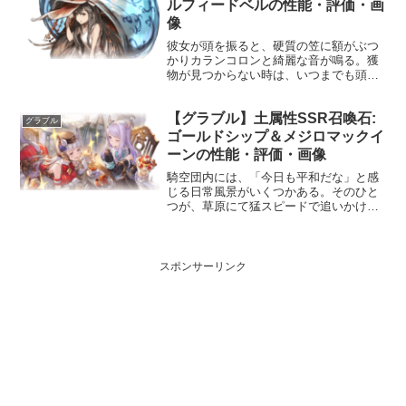
1,685,0...
ルフィードベルの性能・評価・画
像
彼女が頭を振ると、硬質の笠に額がぶつ
かりカランコロンと綺麗な音が鳴る。獲
物が見つからない時は、いつまでも頭を
振っている。性能HP攻撃力
MAXLv43386575召喚シルフィードベル召
【グラブル】土属性SSR召喚石:
喚☆☆☆敵全体に風属性ダメージ(大)使用
グラブル
間隔: 5ターン★...
ゴールドシップ＆メジロマックイ
ーンの性能・評価・画像
騎空団内には、「今日も平和だな」と感
じる日常風景がいくつかある。そのひと
つが、草原にて猛スピードで追いかけっ
こをする、葦毛のふたりの姿である。声
優：上田瞳 大西沙織プロフィールゴール
ドシップ誕生日：3月6日身長：170cm体
重：測定不能スリ...
スポンサーリンク