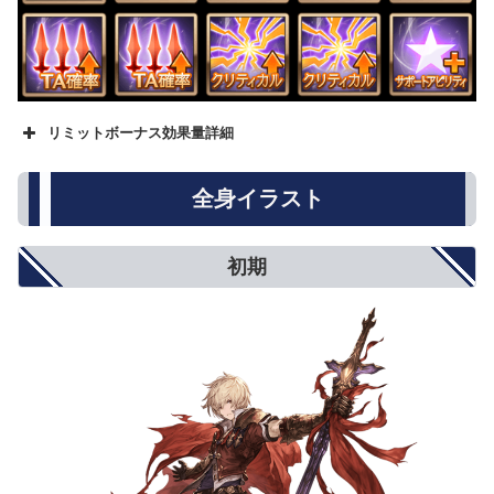
リミットボーナス効果量詳細
名称
★
★★
★★★
攻撃力
500
800
1000
全身イラスト
防御力
5%
8%
10%
HP
250
500
750
回復性能
10%
15%
20%
初期
アビリティダメージ
10%
15%
20%
アビリティダメージ上限
5%
8%
10%
対オーバードライブ攻撃
5%
8%
10%
オーバードライブ抑制
5%
8%
10%
弱体耐性
5%
8%
10%
弱体成功率
5%
8%
10%
属性攻撃
5%
8%
10%
属性軽減
2%
4%
5%
奥義ダメージ
10%
15%
20%
奥義ダメージ上限
5%
8%
10%
クリティカル確率
小(12%)
中(20%)
大(25%)