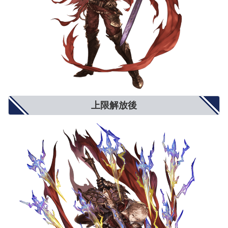
ダブルアタック確率
3%
5%
6%
トリプルアタック確率
2%
4%
5%
奥義ゲージ上昇量
5%
8%
10%
対ブレイク攻撃
5%
8%
10%
モードゲージ減少量
5%
8%
10%
攻撃力+900
攻撃力+1300
攻撃力+1500
攻撃力UP/防御力DOWN
防御力-10%
防御力-15%
防御力-20%
防御力+10%
防御力+15%
防御力+20%
防御力UP/攻撃力DOWN
攻撃力-900
攻撃力-1300
攻撃力-1500
反射発動率UP
2%
4%
5%
回避率UP
1%
2%
3%
敵対心UP
小(+50)
中(+80)
大(+100)
上限解放後
敵対心DOWN
小(-30)
中(-40)
大(-50)
背水
小(1％〜3％)
中(1％〜6％)
大(1％〜9％)
渾身
小(3％〜1％)
中(4.5％〜1.5％)
大(6％〜2％)