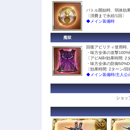
バトル開始時、弱体効
〔消費まで永続/1回〕
◆メイン装備時
魔獄
回復アビリティ使用時
・味方全体の攻撃100%
〔アビA枠/効果時間: 2
・味方全体の防御50%D
〔効果時間: 2ターン/
◆メイン装備時/主人公
ショッ