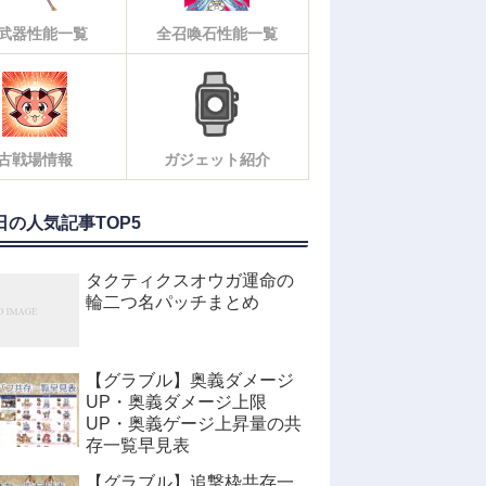
武器性能一覧
全召喚石性能一覧
古戦場情報
ガジェット紹介
日の人気記事TOP5
タクティクスオウガ運命の
輪二つ名パッチまとめ
【グラブル】奥義ダメージ
UP・奥義ダメージ上限
UP・奥義ゲージ上昇量の共
存一覧早見表
【グラブル】追撃枠共存一