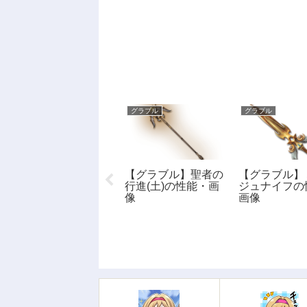
グラブル
グラブル
グラブル
【グラブル】バレン
【グラブル】聖者の
【グラブル】
タインキャラのイベ
行進(土)の性能・画
ジュナイフの
ント画像付き性能一
像
画像
覧