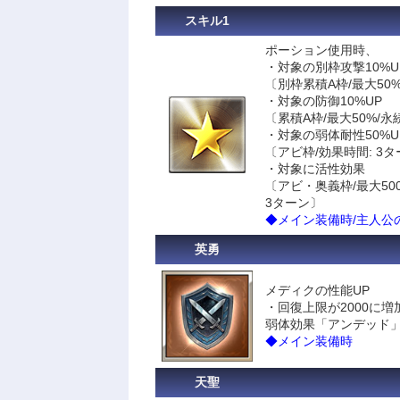
スキル1
ポーション使用時、
・対象の別枠攻撃10%U
〔別枠累積A枠/最大50
・対象の防御10%UP
〔累積A枠/最大50%/永
・対象の弱体耐性50%U
〔アビ枠/効果時間: 3
・対象に活性効果
〔アビ・奥義枠/最大500
3ターン〕
◆メイン装備時/主人公
英勇
メディクの性能UP
・回復上限が2000に増
弱体効果「アンデッド
◆メイン装備時
天聖