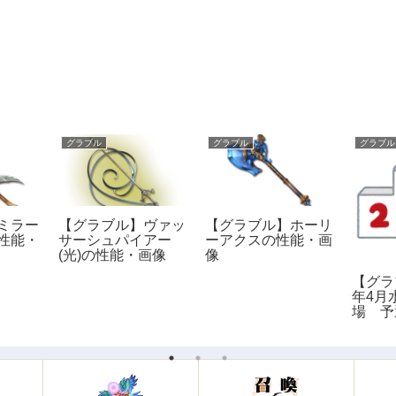
グラブル
グラブル
グラブル
ミラー
【グラブル】ヴァッ
【グラブル】ホーリ
性能・
サーシュパイアー
ーアクスの性能・画
(光)の性能・画像
像
【グラ
年4月
場 予
リスト