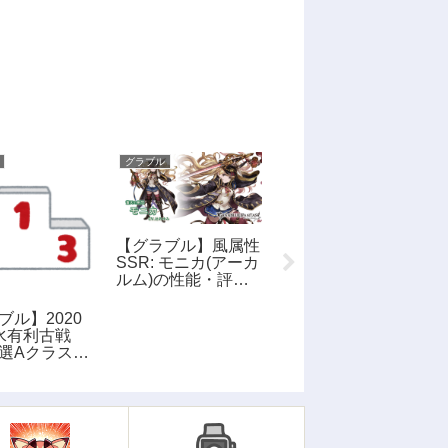
グラブル
グラブル
【グラブル】風属性
【グラブル】アシュ
SSR: モニカ(アーカ
ケロン・クヴァール
ルム)の性能・評
(風)の性能・画像
価・画像
ブル】2020
水有利古戦
選Aクラス団