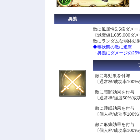
奥義
敵に風属性5.5倍ダメー
〔減衰値1,685,000ダ
敵にランダムな弱体効
◆毒状態の敵に追撃
・奥義にダメージの25
敵に毒効果を付与
〔通常枠/成功率100%/
敵に暗闇効果を付与
〔通常枠/強度50%/成功
敵に睡眠効果を付与
〔個人枠/成功率100%
敵に麻痺効果を付与
〔個人枠/成功率100%