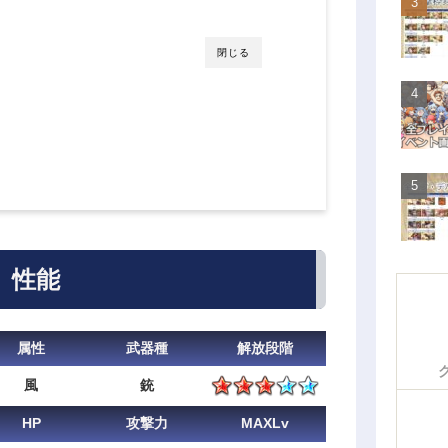
閉じる
性能
属性
武器種
解放段階
風
銃
HP
攻撃力
MAXLv