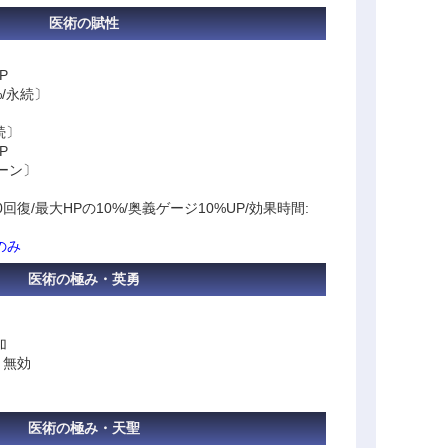
医術の賦性
P
%/永続〕
続〕
P
ターン〕
回復/最大HPの10%/奥義ゲージ10%UP/効果時間:
のみ
医術の極み・英勇
加
」無効
医術の極み・天聖