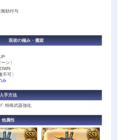
果無効付与
医術の極み・魔獄
、
UP
ターン〕
OWN
回復不可〕
のみ
入手方法
プ: 特殊武器強化
他属性