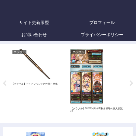
サイト更新履歴
プロフィール
お問い合わせ
プライバシーポリシー
グラブル
グラブル
グ
【グラブル】アイアンワンドの性能・画像
【グラ
大鎌
【グラブル】2020年4月水有利古戦場の個人的記
録