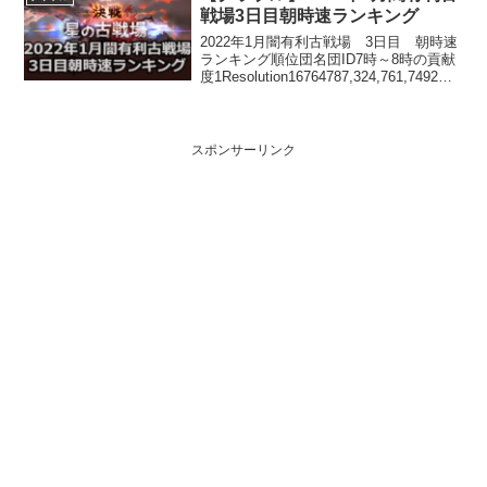
間、世界、パイ苦手：混...
戦場3日目朝時速ランキング
2022年1月闇有利古戦場 3日目 朝時速
ランキング順位団名団ID7時～8時の貢献
度1Resolution16764787,324,761,7492ゼ
ルシウス6644447,013,926,1933白ひげ空
賊団18215,907,564,4...
スポンサーリンク