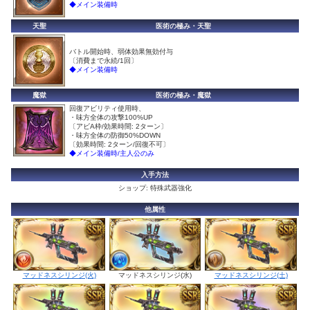
◆メイン装備時
天聖
医術の極み・天聖
バトル開始時、弱体効果無効付与
〔消費まで永続/1回〕
◆メイン装備時
魔獄
医術の極み・魔獄
回復アビリティ使用時、
・味方全体の攻撃100%UP
〔アビA枠/効果時間: 2ターン〕
・味方全体の防御50%DOWN
〔効果時間: 2ターン/回復不可〕
◆メイン装備時/主人公のみ
入手方法
ショップ: 特殊武器強化
他属性
マッドネスシリンジ(水)
マッドネスシリンジ(火)
マッドネスシリンジ(土)