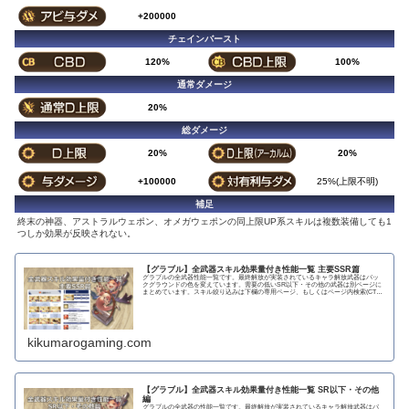
+200000
チェインバースト
120%
100%
通常ダメージ
20%
総ダメージ
20%
20%
+100000
25%(上限不明)
補足
終末の神器、アストラルウェポン、オメガウェポンの同上限UP系スキルは複数装備しても1
つしか効果が反映されない。
【グラブル】全武器スキル効果量付き性能一覧 主要SSR篇
グラブルの全武器性能一覧です。最終解放が実装されているキャラ解放武器はバッ
クグラウンドの色を変えています。需要の低いSR以下・その他の武器は別ページに
まとめています。スキル絞り込みは下欄の専用ページ、もしくはページ内検索(CTRL
＋F)で〇...
kikumarogaming.com
【グラブル】全武器スキル効果量付き性能一覧 SR以下・その他
編
グラブルの全武器の性能一覧です。最終解放が実装されているキャラ解放武器はバ