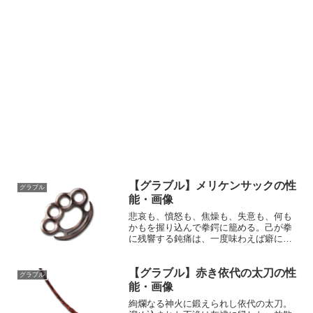
【グラブル】メリケンサックの性
グラブル
能・画像
悲哀も、憤怒も、焦燥も、失意も、何も
かもを握り込んで拳鍔に籠める。己が拳
に残響する鈍痛は、一度味わえば癖にな
る生の実感をもたらす。性能属性武器種
解放段階風格闘10HP攻撃力
【グラブル】赤き依代の太刀の性
MAXLv130129075奥義クォーラルナック
グラブル
ル敵に風属性3.5倍...
能・画像
絢爛なる神火に鍛えられし依代の太刀。