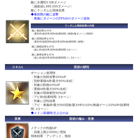
敵に水属性5.5倍ダメージ
〔減衰値1,685,000ダメージ〕
敵にランダムな弱体効果
◆毒状態の敵に追撃
・奥義にダメージの25%分のダメージ追加
ランダムな弱体効果の内容
敵に毒効果を付与
〔通常枠/成功率100%/効果時間: 180秒/毒ダメージ30000〕
敵に暗闇効果を付与
〔通常枠/強度50%/成功率100%/効果時間: 180秒〕
敵に睡眠効果を付与
〔個人枠/成功率100%/効果時間: 2ターン〕
敵に麻痺効果を付与
〔個人枠/成功率100%/効果時間: 1～2ターン〕
スキル1
医術の賦性
ポーション使用時、
・対象の別枠攻撃10%UP
〔別枠累積A枠/最大50%/永続〕
・対象の防御10%UP
〔累積A枠/最大50%/永続〕
・対象の弱体耐性50%UP
〔アビ枠/効果時間: 3ターン〕
・対象に活性効果
〔アビ・奥義枠/最大500回復/最大HPの10%/奥義ゲージ10%UP/効果時
間: 3ターン〕
◆メイン装備時/主人公のみ
英勇
医術の極み・英勇
メディクの性能UP
・回復上限が2000に増加
弱体効果「アンデッド」無効