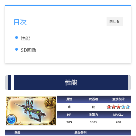
目次
閉じる
性能
SD画像
性能
属性
武器種
解放段階
水
銃
HP
攻撃力
MAXLv
309
3065
200
奥義
黒白分明