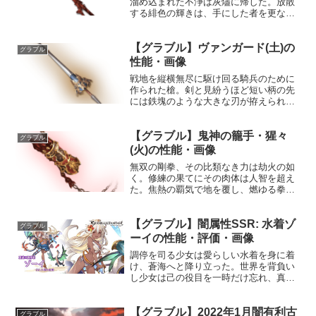
溜め込まれた不浄は灰燼に帰した。放散
する緋色の輝きは、手にした者を更なる
高みへと誘うだろう。性能属性武器種解
放段階火刀1HP攻撃力MAXLv84118575奥
【グラブル】ヴァンガード(土)の
義亜空一閃敵に火属性3.5倍ダメージ〔減
グラブル
衰値1...
性能・画像
戦地を縦横無尽に駆け回る騎兵のために
作られた槍。剣と見紛うほど短い柄の先
には鉄塊のような大きな刃が拵えられ、
馬上で振り回せば瞬く間に数多の兵が薙
ぎ払われる。性能属性武器種解放段階土
【グラブル】鬼神の籠手・猩々
槍HP攻撃力MAXLv2573246200奥義高車
グラブル
駟馬敵に土...
(火)の性能・画像
無双の剛拳、その比類なき力は劫火の如
く。修練の果てにその肉体は人智を超え
た。焦熱の覇気で地を覆し、燃ゆる拳は
天を突く。性能属性武器種解放段階火格
闘HP攻撃力MAXLv2772640150奥義一矢
【グラブル】闇属性SSR: 水着ゾ
報いる烈火の揮い敵に火属性5.0倍ダメー
グラブル
ジ〔減...
ーイの性能・評価・画像
調停を司る少女は愛らしい水着を身に着
け、蒼海へと降り立った。世界を背負い
し少女は己の役目を一時だけ忘れ、真夏
を親愛なる友と共に過ごしていく。プロ
フィール年齢：不明身長：157cm種族：
【グラブル】2022年1月闇有利古
星晶獣趣味：何かを学ぶこと好き：人
グラブル