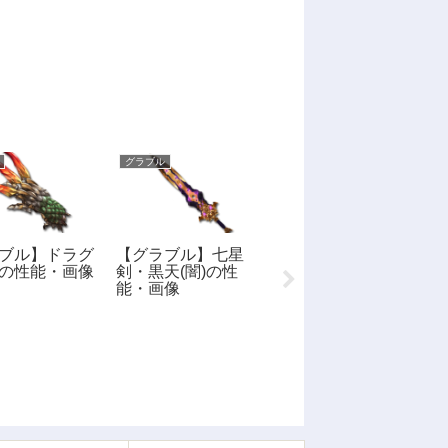
グラブル
グラブル
ブル】ドラグ
【グラブル】七星
【グラブル】光属性
の性能・画像
剣・黒天(闇)の性
R召喚石: エンジェ
能・画像
ルの性能・評価・画
像