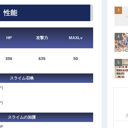
性能
HP
攻撃力
MAXLv
356
635
50
スライム召喚
)
)
スライムの加護
P