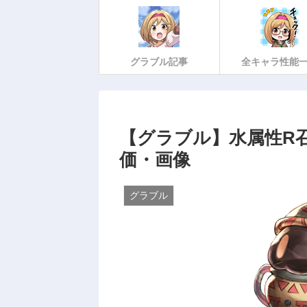
グラブル記事
全キャラ性能
【グラブル】水属性R召
価・画像
グラブル