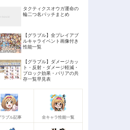
タクティクスオウガ運命の
輪二つ名パッチまとめ
【グラブル】全プレイアブ
ルキャライベント画像付き
性能一覧
【グラブル】ダメージカッ
ト・反射・ダメージ軽減・
ブロック効果・バリアの共
存一覧早見表
グラブル記事
全キャラ性能一覧