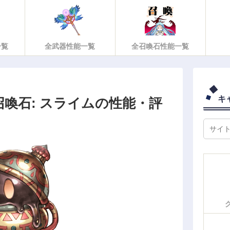
一覧
全武器性能一覧
全召喚石性能一覧
キ
喚石: スライムの性能・評