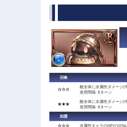
召喚
敵全体に水属性ダメージ(中
☆☆☆
使用間隔: 8ターン
敵全体に水属性ダメージ(中
★★★
使用間隔: 8ターン
加護
☆☆☆
水属性キャラのHPが10%U