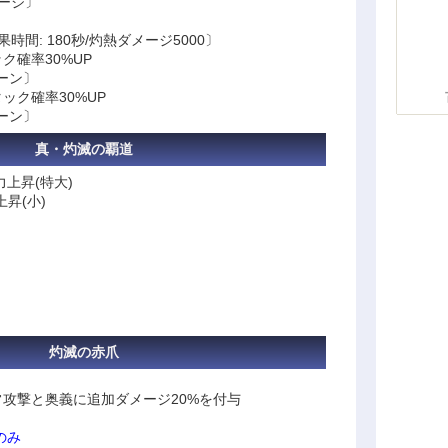
メージ〕
果時間: 180秒/灼熱ダメージ5000〕
ク確率30%UP
ターン〕
ック確率30%UP
ターン〕
真・灼滅の覇道
上昇(特大)
昇(小)
灼滅の赤爪
攻撃と奥義に追加ダメージ20%を付与
のみ