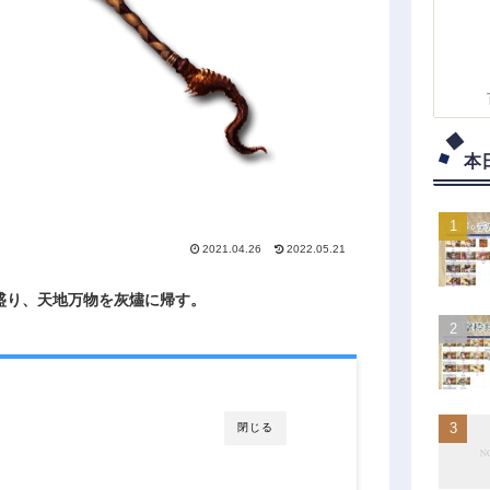
本
2021.04.26
2022.05.21
盛り、天地万物を灰燼に帰す。
閉じる