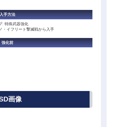
入手方法
プ: 特殊武器強化
ゼノ・イフリート撃滅戦から入手
強化前
SD画像