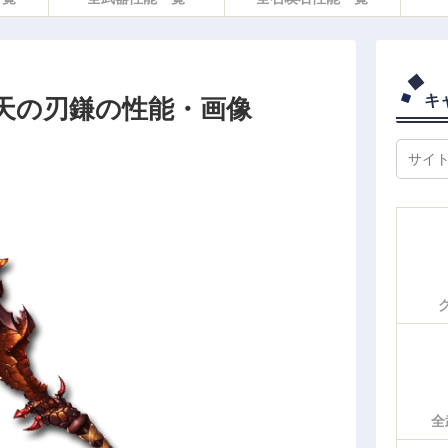
キ
天の刃鎌の性能・画像
全