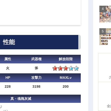
性能
属性
武器種
解放段階
火
斧
HP
攻撃力
MAXLv
228
3198
200
真・魂魄灰滅
全
ジ