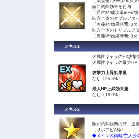
〔減衰値1,685,000ダ
敵に灼熱効果を付与
〔通常枠/成功率50%/効
味方全体のダブルアタッ
〔奥義枠/効果時間: 3
味方全体のトリプルアタ
〔奥義枠/効果時間: 3
スキル1
火属性キャラのEX攻撃力
火属性キャラの最大HP上
攻撃力上昇効果量
なし〔25.5%〕
最大HP上昇効果量
なし〔16.0%〕
スキル2
敵が灼熱状態の時、通常
〔サポアビA枠〕
◆メイン装備時/主人公