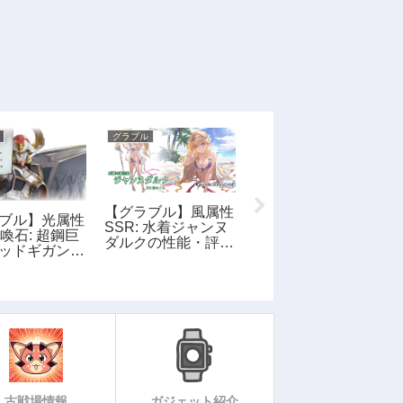
グラブル
グラブル
【グラブル】風属性
ブル】光属性
【グラブル】傀儡の
SSR: 水着ジャンヌ
召喚石: 超鋼巨
包丁の性能・画像
ダルクの性能・評
ッドギガンテ
価・画像
能・評価・画
古戦場情報
ガジェット紹介