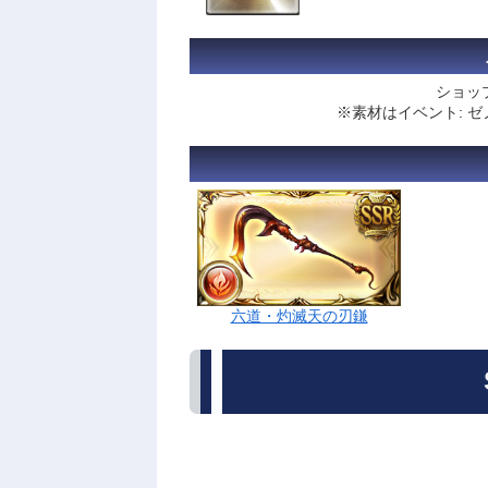
ショッ
※素材はイベント: 
六道・灼滅天の刃鎌