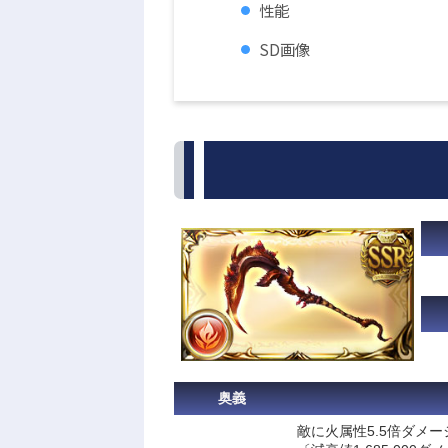
性能
SD画像
奥義
敵に火属性5.5倍ダメー