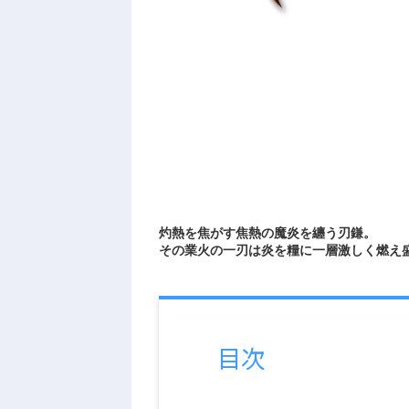
灼熱を焦がす焦熱の魔炎を纏う刃鎌。
その業火の一刃は炎を糧に一層激しく燃え
目次