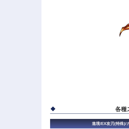
各種
進境/EX攻刃(特殊)