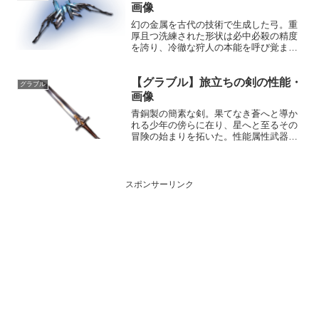
1,685,000...
画像
幻の金属を古代の技術で生成した弓。重
厚且つ洗練された形状は必中必殺の精度
を誇り、冷徹な狩人の本能を呼び覚ま
す。射手の生命力に呼応して具現化する
矢は、標的を地の果てまで追い詰め、命
【グラブル】旅立ちの剣の性能・
の灯を穿つ。性能属性武器種解放段階水
グラブル
弓HP攻撃力MAXLv29...
画像
青銅製の簡素な剣。果てなき蒼へと導か
れる少年の傍らに在り、星へと至るその
冒険の始まりを拓いた。性能属性武器種
解放段階火剣1HP攻撃力
MAXLv120150075奥義テンペストブレー
ド敵に火属性3.5倍ダメージ〔減衰値
1,685,000ダメー...
スポンサーリンク