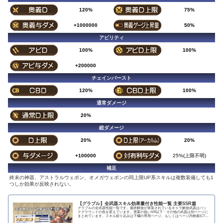
120%
75%
+1000000
50%
アビリティ
100%
100%
+200000
チェインバースト
120%
100%
通常ダメージ
20%
総ダメージ
20%
20%
+100000
25%(上限不明)
補足
終末の神器、アストラルウェポン、オメガウェポンの同上限UP系スキルは複数装備しても1
つしか効果が反映されない。
【グラブル】全武器スキル効果量付き性能一覧 主要SSR篇
グラブルの全武器性能一覧です。最終解放が実装されているキャラ解放武器はバッ
クグラウンドの色を変えています。需要の低いSR以下・その他の武器は別ページに
まとめています。スキル絞り込みは下欄の専用ページ、もしくはページ内検索(CTRL
＋F)で〇...