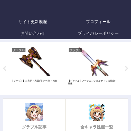
サイト更新履歴
プロフィール
お問い合わせ
プライバシーポリシー
グラブル
グラブル
グ
キュー
【グラブル】三寅斧・黒天(闇)の性能・画像
【グラブル】アークエンジェルナイフの性能・
【グ
画像
グラブル記事
全キャラ性能一覧