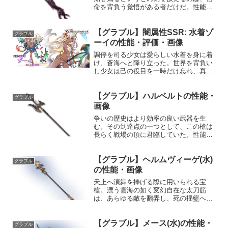
命を背負う覚悟がある者だけだ。性能属
性武器種解放段階火剣1HP攻撃力
MAXLv112134075奥義テンペストブレー
ド敵に火属性3.5倍ダメージ〔減衰値
【グラブル】闇属性SSR: 水着ゾ
グラブル
1,685,00...
ーイの性能・評価・画像
調停を司る少女は愛らしい水着を身に着
け、蒼海へと降り立った。世界を背負い
し少女は己の役目を一時だけ忘れ、真夏
を親愛なる友と共に過ごしていく。プロ
フィール年齢：不明身長：157cm種族：
【グラブル】ハルベルトの性能・
星晶獣趣味：何かを学ぶこと好き：人
グラブル
間、世界、パイ苦手：混...
画像
争いの歴史はより効率の良い武器を生
む。その到達点の一つとして、この槍は
長らく戦場の頂に君臨していた。性能属
性武器種解放段階風槍15HP攻撃力
MAXLv115104050奥義トゥルースラスト
【グラブル】ヘルムヴィーゲ(水)
敵に風属性3.5倍ダメージ〔減衰値
グラブル
1,685,000...
の性能・画像
天上へ演舞を捧げる際に用いられる宝
槍。漂う雲海の如く変幻自在な太刀筋
は、あらゆる敵を翻弄し、死の揺籃へと
誘う。性能属性武器種解放段階水槍HP攻
撃力MAXLv3322950200奥義光芒一閃敵
【グラブル】メース(水)の性能・
に水属性5.5倍ダメージ〔減衰値
グラブル