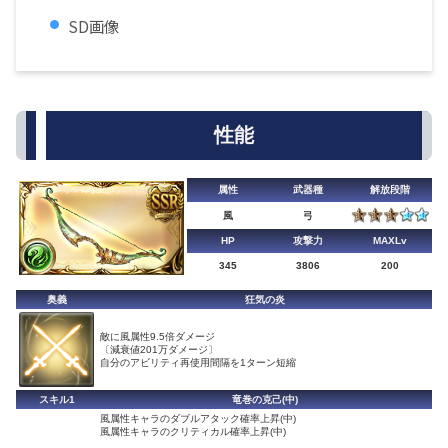
SD画像
性能
属性
武器種
解放段階
風
弓
HP
攻撃力
MAXLv
345
3806
200
奥義
狂気の炎
敵に風属性9.5倍ダメージ
〔減衰値201万ダメージ〕
自分のアビリティ再使用間隔を1ターン短縮
スキル1
竜巻の克己(中)
風属性キャラのダブルアタック確率上昇(中)
風属性キャラのクリティカル確率上昇(中)