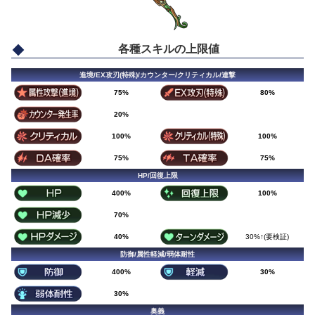
各種スキルの上限値
進境/EX攻刃(特殊)/カウンター/クリティカル/連撃
75%
80%
20%
100%
100%
75%
75%
HP/回復上限
400%
100%
70%
40%
30%↑(要検証)
防御/属性軽減/弱体耐性
400%
30%
30%
奥義