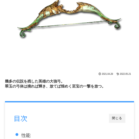
2021.04.28
2022.05.21
幾多の伝説を残した英雄の大強弓。
翠玉の弓体は撓れば輝き、放てば煌めく至宝の一撃を放つ。
目次
閉じる
性能