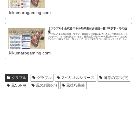
kikumarogaming.com
【グラブル】全武器スキル効果量付き性能一覧 SR以下・その他
編
グラブルの全武器の性能一覧です。最終解放が実装されているキャラ解放武器はバ
ックグラウンドの色を変えています。使用頻度の高いSSR武器は別ページにまとめ
ています。SDイラスト一覧ショップ・カジノ交換ポイントGショップドラグーンラ
ンス 攻撃力...
kikumarogaming.com
グラブル
グラブル
スペリオルシリーズ
竜巻の克己(中)
風SSR弓
風の刹那(小)
風技巧装備