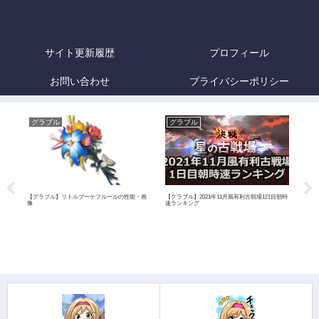
サイト更新履歴
プロフィール
お問い合わせ
プライバシーポリシー
グラブル
グラブル
グ
ット
【グラブル】リトルブーケフルールの性能・画
【グラブル】2021年11月風有利古戦場1日目朝時
【グ
像
速ランキング