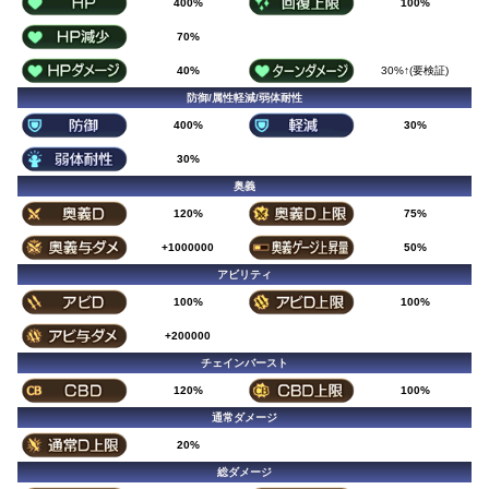
400%
100%
70%
40%
30%↑(要検証)
防御/属性軽減/弱体耐性
400%
30%
30%
奥義
120%
75%
+1000000
50%
アビリティ
100%
100%
+200000
チェインバースト
120%
100%
通常ダメージ
20%
総ダメージ