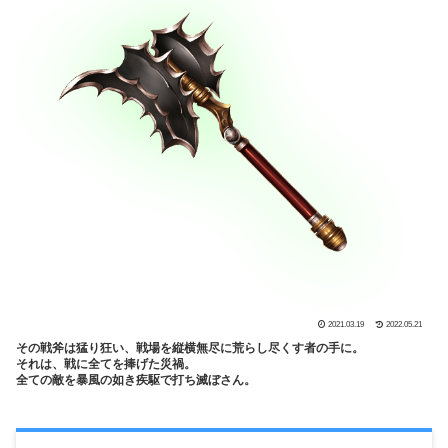
2021.03.19
2022.05.21
その戦斧は猛り狂い、戦場を縦横無尽に荒らし尽くす者の手に。
それは、戦に全てを捧げた災禍。
全ての敵を暴風の如き疾駆で打ち滅ぼさん。