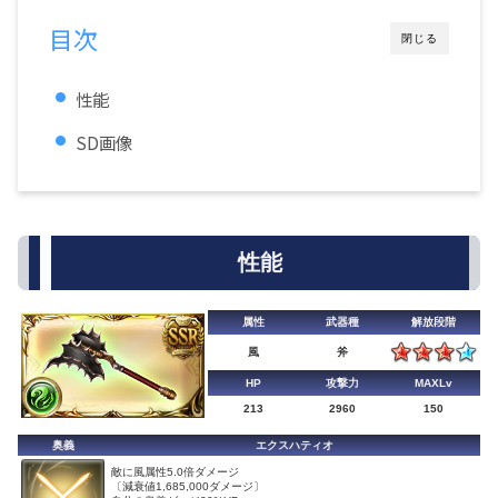
目次
閉じる
性能
SD画像
性能
属性
武器種
解放段階
風
斧
HP
攻撃力
MAXLv
213
2960
150
奥義
エクスハティオ
敵に風属性5.0倍ダメージ
〔減衰値1,685,000ダメージ〕