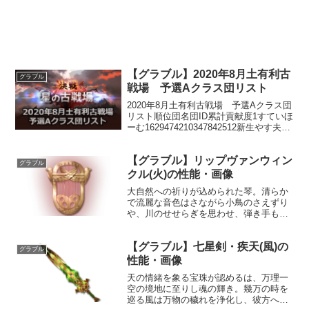
【グラブル】2020年8月土有利古
グラブル
戦場 予選Aクラス団リスト
2020年8月土有利古戦場 予選Aクラス団
リスト順位団名団ID累計貢献度1すていほ
ーむ1629474210347842512新生やす夫帝
国1232364153811405033Re:
№71522720151347085464しそ。16298...
【グラブル】リップヴァンウィン
グラブル
クル(火)の性能・画像
大自然への祈りが込められた琴。清らか
で流麗な音色はさながら小鳥のさえずり
や、川のせせらぎを思わせ、弾き手も聴
き手も山川木草の祝福を受ける。性能属
性武器種解放段階火楽器HP攻撃力
【グラブル】七星剣・疾天(風)の
MAXLv3392638200奥義煙霞痼疾敵に火
グラブル
属性5.5倍ダメ...
性能・画像
天の情緒を象る宝珠が認めるは、万理一
空の境地に至りし魂の輝き。幾万の時を
巡る風は万物の穢れを浄化し、彼方へ続