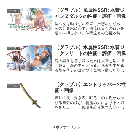
く天の道を指し示す。我が往く道を、
今、与えん。性能属性武器種解放段階風
【グラブル】風属性SSR: 水着ジ
剣HP攻撃力MAXLv2422810100奥義北斗
グラブル
大極閃敵に風...
ャンヌダルクの性能・評価・画像
聖乙女は頼りない衣装に戸惑いながら、
その足を水に浸す。清流は日々の戦いを
遠くへ押しやり、仲間達との心躍る時間
をもたらした。けれど聖乙女の胸には、
罪悪感が忍び寄る。未だ啓示を果たさぬ
【グラブル】水属性SSR: 水着ジ
身で、このような時間を得て許されるの
グラブル
か、と……プロフィール年...
ークフリートの性能・評価・画像
海の異変を感じ取った男は大剣を銛に持
ち替え、海の中へと潜る。荒海を牛耳る
海獣を屠るのはかつて黒竜を屠った英雄
か、それとも人ならざる者へ転じゆく化
け物か。プロフィール年齢：32歳身長：
【グラブル】エントリッパーの性
180cm種族：ヒューマン趣味：稽古好
グラブル
き：瞑想苦手：口だけ...
能・画像
満月の夜、深き森に眠る古の大樹から延
びる無数の枝が、精霊の力により小太刀
を創り出した。破壊を繰り返す人間へ牙
を剥くために。性能属性武器種解放段階
風刀10HP攻撃力MAXLv100146075奥義フ
ォレストライズ敵に風属性3.5倍ダメージ
〔減...
スポンサーリンク