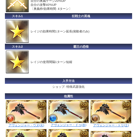
自分の奥義ゲージ20%UP
自分の攻撃40%UP
〔奥義枠/効果時間: 4ターン〕
スキル1
狂戦士の英魂
レイジの効果時間1ターン延長(発動者のみ)
スキル2
覇王の恐惶
レイジの使用間隔1ターン短縮
入手方法
ショップ: 特殊武器強化
他属性
アヴェンジャー・ドゥ(水)
アヴェンジャー・ウヌ(火)
アヴェンジャー・トリ(土)