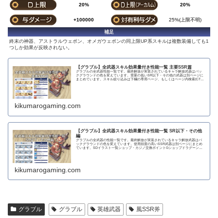
20%
20%
+100000
25%(上限不明)
補足
終末の神器、アストラルウェポン、オメガウェポンの同上限UP系スキルは複数装備しても1
つしか効果が反映されない。
【グラブル】全武器スキル効果量付き性能一覧 主要SSR篇
グラブルの全武器性能一覧です。最終解放が実装されているキャラ解放武器はバッ
クグラウンドの色を変えています。需要の低いSR以下・その他の武器は別ページに
まとめています。スキル絞り込みは下欄の専用ページ、もしくはページ内検索(CTRL
＋F)で〇...
kikumarogaming.com
【グラブル】全武器スキル効果量付き性能一覧 SR以下・その他
編
グラブルの全武器の性能一覧です。最終解放が実装されているキャラ解放武器はバ
ックグラウンドの色を変えています。使用頻度の高いSSR武器は別ページにまとめ
ています。SDイラスト一覧ショップ・カジノ交換ポイントGショップドラグーンラ
ンス 攻撃力...
kikumarogaming.com
グラブル
グラブル
英雄武器
風SSR斧