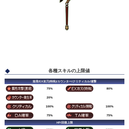
各種スキルの上限値
進境/EX攻刃(特殊)/カウンター/クリティカル/連撃
75%
80%
20%
100%
100%
75%
75%
HP/回復上限