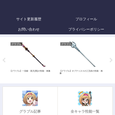
サイト更新履歴
プロフィール
お問い合わせ
プライバシーポリシー
グラブル
グラブル
グ
能・画
【グラブル】一伐槍・黒天(闇)の性能・画像
【グラブル】ネプテゥヌスの三叉鉾の性能・画
【グ
像
グラブル記事
全キャラ性能一覧