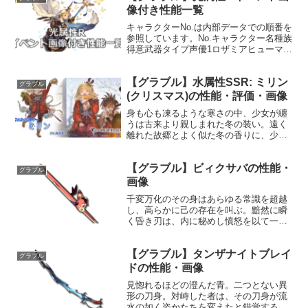
の洋服店で買い物好き...
像付き性能一覧
キャラクターNo.は内部データでの順番を
参照しています。No.キャラクター名種族
得意武器タイプ声優1ロザミアヒューマン
剣バランス石川由依かつてエルステ帝国
に誓った忠誠は、帝国の正義の意味を知
【グラブル】水属性SSR: ミリン
ったとき粉々に砕け散った。しかし、そ
グラブル
の身はすでに戦...
(クリスマス)の性能・評価・画像
身も心も凍るような寒さの中、少女が纏
うは古来より親しまれた冬の装い。遠く
離れた故郷とよく似た冬の香りに、少女
は赤くなった鼻を啜りながら、母の腕の
ように優しく身を包む温もりに微睡ん
【グラブル】ビィクサバの性能・
だ。プロフィール年齢：18歳身長：
グラブル
155cm種族：ヒューマン趣...
画像
千変万化のその身はあらゆる常識を超越
し、高らかに己の存在を叫ぶ。黯然に瞬
く昏き刃は、内に秘めし憤怒を以て一撃
必殺の無双剣と化す。性能属性武器種解
放段階火刀1HP攻撃力MAXLv120182075
【グラブル】タンザナイトブレイ
奥義ビィの太刀敵に火属性3.5倍ダメージ
グラブル
〔減衰...
ドの性能・画像
見惚れるほどの澄んだ青。二つとない異
形の刀身。対峙した者は、その刀身が流
水の如く姿かたちを変えたと錯覚するで