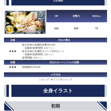
HP
攻撃力
MAXLv
340
850
75
召喚
月白の輝き
味方全体の光属性攻撃30%UP
〔召喚枠/効果時間: 3ターン〕
★★★
味方全体の光属性ダメージ30%カット
〔召喚枠/効果時間: 3ターン〕
使用間隔: 8ターン
加護
月白のカーバンクルの加護
★★★
弱体耐性20%UP
入手方法
ショップ: ポイントGショップ
全身イラスト
初期