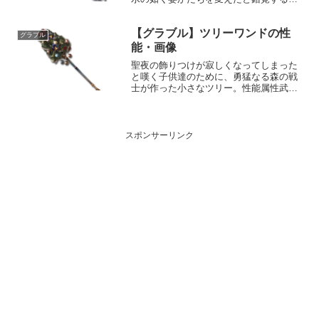
あろう。性能属性武器種解放段階火刀HP
攻撃力MAXLv2103130150奥義テンペス
【グラブル】ツリーワンドの性
トキリング敵に火属性5.0倍ダメージ〔減
グラブル
衰値1...
能・画像
聖夜の飾りつけが寂しくなってしまった
と嘆く子供達のために、勇猛なる森の戦
士が作った小さなツリー。性能属性武器
種解放段階土杖25HP攻撃力
MAXLv135100550奥義バニッシュ敵に土
属性3.5倍ダメージ〔減衰値1,685,000ダ
メージ〕...
スポンサーリンク