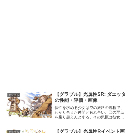
【グラブル】光属性SR: ダエッタ
グラブル
の性能・評価・画像
個性を求める少女は空の旅路の過程で、
わかり合えた仲間と触れ合い、己の弱点
を乗り越えんとする。その気概は彼女と
触れ合った者にも伝わり、大きな勇気を
もたらす。プロフィール年齢：16歳身
【グラブル】光属性Rイベント画
長：137cm種族：ドラフ趣味：顔なじみ
グラブル