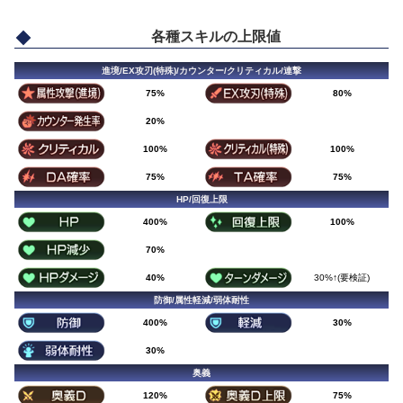
各種スキルの上限値
進境/EX攻刃(特殊)/カウンター/クリティカル/連撃
75%
80%
20%
100%
100%
75%
75%
HP/回復上限
400%
100%
70%
40%
30%↑(要検証)
防御/属性軽減/弱体耐性
400%
30%
30%
奥義
120%
75%