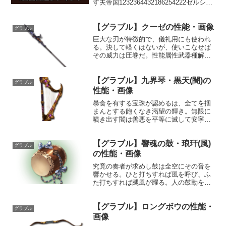
す夫帝国1232364432186254222ゼルシウ
ス646828345289613983悠久のライラッ
ク615620329874596204オランジーナ1...
【グラブル】クーゼの性能・画像
グラブル
巨大な刃が特徴的で、儀礼用にも使われ
る。決して軽くはないが、使いこなせば
その威力は圧巻だ。性能属性武器種解放
段階火槍10HP攻撃力MAXLv111102050奥
義トゥルースラスト敵に火属性3.5倍ダメ
ージ〔減衰値1,685,000ダメージ〕...
【グラブル】九界琴・黒天(闇)の
グラブル
性能・画像
暴食を有する宝珠が認めるは、全てを掴
まんとする飽くなき渇望の輝き。無限に
噴き出す闇は善悪を平等に滅して安寧と
嘯き、彼方へ続く天の道を指し示す。我
が往く道を、今、与えん。性能属性武器
【グラブル】響魂の鼓・琅玕(風)
種解放段階闇楽器HP攻撃力
グラブル
MAXLv2752470100奥義...
の性能・画像
究竟の奏者が求めし鼓は全空にその音を
響かせる。ひと打ちすれば風を呼び、ふ
た打ちすれば颶風が躍る。人の鼓動を模
したとされる始原の律動は、遂に万象と
の協奏に至った。性能属性武器種解放段
【グラブル】ロングボウの性能・
階風楽器HP攻撃力MAXLv2662470150奥
グラブル
義魂神楽敵...
画像