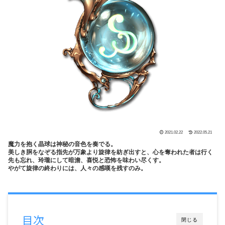
2021.02.22
2022.05.21
魔力を抱く晶球は神秘の音色を奏でる。
美しき胴をなぞる指先が万象より旋律を紡ぎ出すと、心を奪われた者は行く
先も忘れ、玲瓏にして暗澹、喜悦と恐怖を味わい尽くす。
やがて旋律の終わりには、人々の感嘆を残すのみ。
目次
閉じる