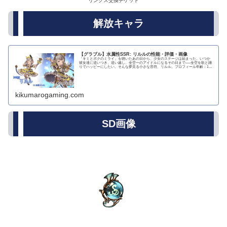
リンクス交換チケット
解放キャラ
【グラブル】水属性SSR: リルルの性能・評価・画像
「キミとボクのミライ」を聴いたあの日から、少女のステージは始まった。いつか
彼女達に追いつき、追い越し、全空一のアイドルになるその日まで──全空を歌と踊
りでハッピーにしたい。そんな夢見る小さな音符、リルル。プロフィール年齢：13
歳身長：82c...
kikumarogaming.com
SD画像