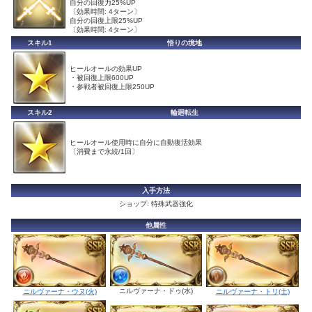
自分の回復
力
25%UP
〔効果時間: 4ターン〕
自分の回復上限25%UP
〔効果時間: 4ターン〕
スキル1
悟りの境地
ヒールオールの効果UP
・被回復上限600UP
・参戦者被回復上限250UP
スキル2
輪廻転生
ヒールオール使用時に自分に自動復活効果
〔消費まで永続/1回〕
入手方法
ショップ: 特殊武器強化
他属性
ニルヴァーナ・ドゥ(水)
ニルヴァーナ・ウヌ(火)
ニルヴァーナ・トリ(土)