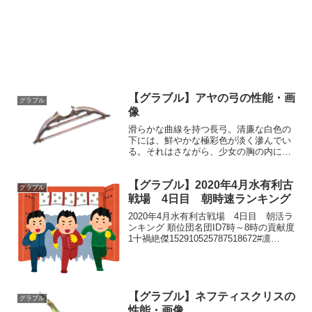
【グラブル】アヤの弓の性能・画
グラブル
像
滑らかな曲線を持つ長弓。清廉な白色の
下には、鮮やかな極彩色が淡く滲んでい
る。それはさながら、少女の胸の内に秘
められた強く悲しい願いのようだ。性能
属性武器種解放段階光弓HP攻撃力
【グラブル】2020年4月水有利古
MAXLv2503150150奥義慧の矢敵に光属
グラブル
性5.0倍ダメー...
戦場 4日目 朝時速ランキング
2020年4月水有利古戦場 4日目 朝活ラ
ンキング 順位団名団ID7時～8時の貢献度
1十禍絶傑152910525787518672#凛
fam135897223905664573ユズドラシル
1644423669494644Liberty137...
【グラブル】ネフティスクリスの
グラブル
性能・画像