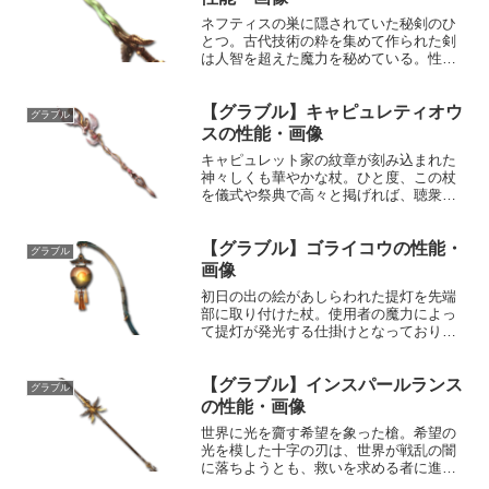
ネフティスの巣に隠されていた秘剣のひ
とつ。古代技術の粋を集めて作られた剣
は人智を超えた魔力を秘めている。性能
属性武器種解放段階風短剣HP攻撃力
MAXLv1921930100奥義ヘウト・レクイ
【グラブル】キャピュレティオウ
エム敵に風属性4.0倍ダメージ〔減衰値
グラブル
1,685,...
スの性能・画像
キャピュレット家の紋章が刻み込まれた
神々しくも華やかな杖。ひと度、この杖
を儀式や祭典で高々と掲げれば、聴衆は
歓声をあげ、羨望の眼差しで見るだろ
う。手にしたものは皆、富と名声、そし
【グラブル】ゴライコウの性能・
て愛を得るはずだ。性能属性武器種解放
グラブル
段階光杖HP攻撃力MAXL...
画像
初日の出の絵があしらわれた提灯を先端
部に取り付けた杖。使用者の魔力によっ
て提灯が発光する仕掛けとなっており、
力あるものが握れば初日の出を凌ぐ光を
放ち、世界から夜を消し去るとまで言わ
【グラブル】インスパールランス
れている。性能属性武器種解放段階土杖
グラブル
HP攻撃力MAXLv30...
の性能・画像
世界に光を齎す希望を象った槍。希望の
光を模した十字の刃は、世界が戦乱の闇
に落ちようとも、救いを求める者に進む
べき導を指し示す。性能属性武器種解放