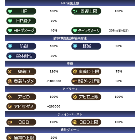
HP/回復上限
400%
100%
70%
40%
30%↑(要検証)
防御/属性軽減/弱体耐性
400%
30%
30%
奥義
120%
75%
+1000000
50%
アビリティ
100%
100%
+200000
チェインバースト
120%
100%
通常ダメージ
20%