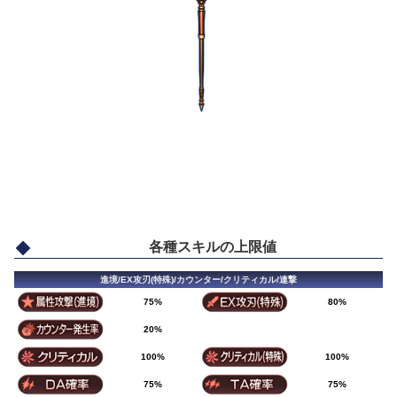
各種スキルの上限値
進境/EX攻刃(特殊)/カウンター/クリティカル/連撃
75%
80%
20%
100%
100%
75%
75%