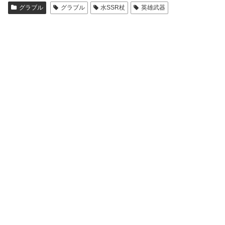
グラブル
グラブル
水SSR杖
英雄武器