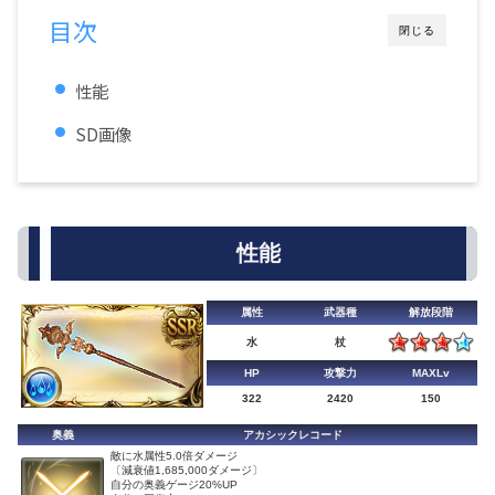
目次
閉じる
性能
SD画像
性能
属性
武器種
解放段階
水
杖
HP
攻撃力
MAXLv
322
2420
150
奥義
アカシックレコード
敵に水属性5.0倍ダメージ
〔減衰値1,685,000ダメージ〕
自分の奥義ゲージ20%UP