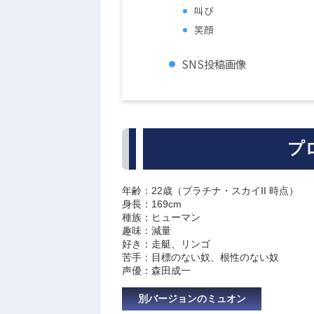
叫び
笑顔
SNS投稿画像
プ
年齢：22歳（プラチナ・スカイII 時点）
身長：169cm
種族：ヒューマン
趣味：減量
好き：走艇、リンゴ
苦手：目標のない奴、根性のない奴
声優：森田成一
別バージョンのミュオン