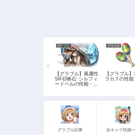
グラブル
グラブル
グラブル
【グラブル】鬼神の
【グラブル】風属性
【グラブル】
籠手・月白(光)の性
SR召喚石: シルフィ
ラカスの性能
能・画像
ードベルの性能・評
価・画像
グラブル記事
全キャラ性能