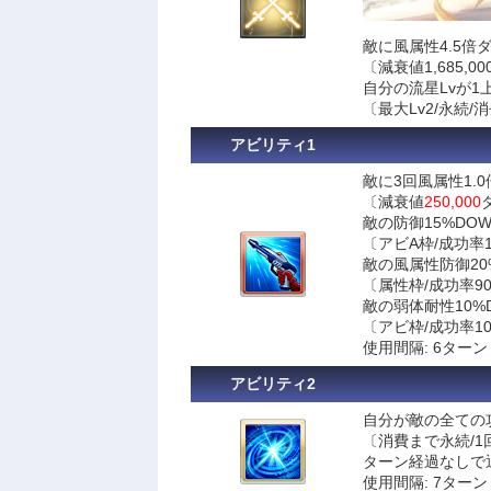
敵に風属性4.5倍
〔減衰値1,685,
自分の流星Lvが1
〔最大Lv2/永続/
アビリティ1
敵に3回風属性1.0
〔減衰値
250,000
敵の防御15%DOW
〔アビA枠/成功率1
敵の風属性防御20
〔属性枠/成功率90
敵の弱体耐性10%
〔アビ枠/成功率10
使用間隔: 6ターン
アビリティ2
自分が敵の全ての
〔消費まで永続/1
ターン経過なしで
使用間隔: 7ターン