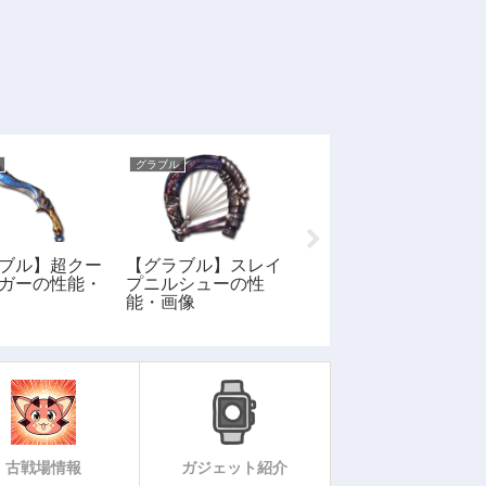
グラブル
グラブル
【グラブル】土属性
ブル】超クー
【グラブル】スレイ
SSR: ネモネの性
ガーの性能・
プニルシューの性
能・評価・画像
能・画像
古戦場情報
ガジェット紹介