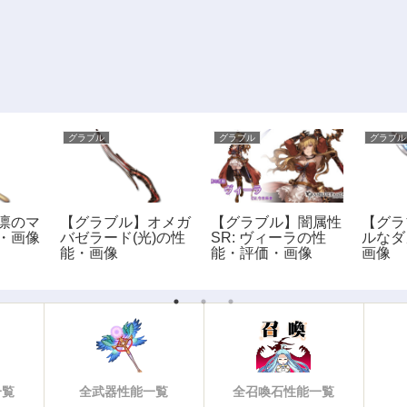
グラブル
グラブル
グラブル
凛のマ
【グラブル】オメガ
【グラブル】闇属性
【グラ
・画像
バゼラード(光)の性
SR: ヴィーラの性
ルなダ
能・画像
能・評価・画像
画像
一覧
全武器性能一覧
全召喚石性能一覧