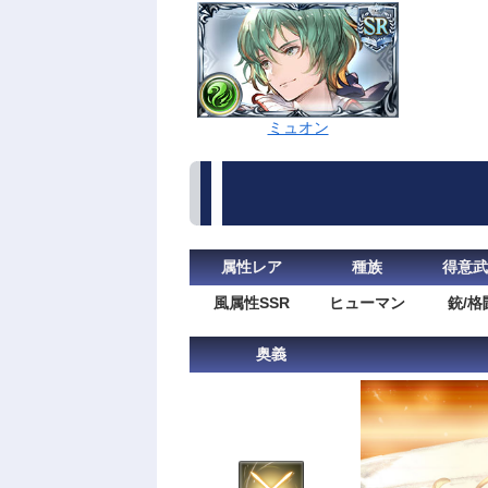
ミュオン
属性レア
種族
得意武
風属性SSR
ヒューマン
銃/格
奥義