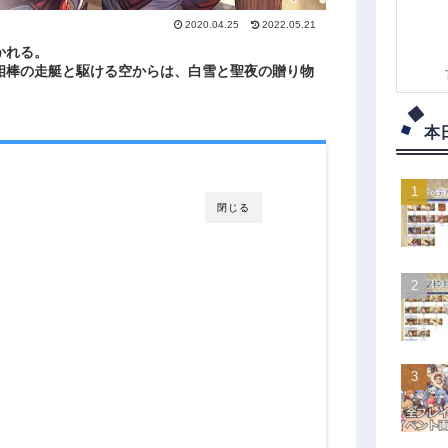
2020.04.25
2022.05.21
かれる。
相棒の走艇と駆ける空からは、白雪と聖夜の贈り物
本
閉じる