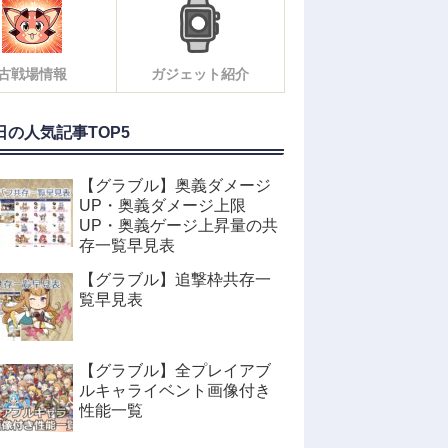
古戦場情報
ガジェット紹介
日の人気記事TOP5
【グラブル】奥義ダメージ
UP・奥義ダメージ上限
UP・奥義ゲージ上昇量の共
存一覧早見表
【グラブル】追撃枠共存一
覧早見表
【グラブル】全プレイアブ
ルキャライベント画像付き
性能一覧