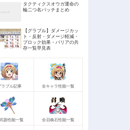
タクティクスオウガ運命の
輪二つ名パッチまとめ
【グラブル】ダメージカッ
ト・反射・ダメージ軽減・
ブロック効果・バリアの共
存一覧早見表
グラブル記事
全キャラ性能一覧
武器性能一覧
全召喚石性能一覧