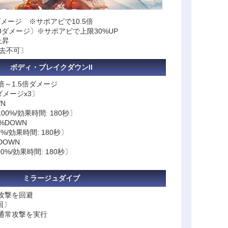
ダメージ ※サポアビで10.5倍
000ダメージ〕※サポアビで上限30%UP
上昇
消去不可〕
ボディ・ブレイクダウンII
倍～1.5倍ダメージ
ダメージx3〕
N
00%/効果時間: 180秒〕
%DOWN
%/効果時間: 180秒〕
DOWN
0%/効果時間: 180秒〕
ミラージュダイブ
攻撃を回避
回〕
通常攻撃を実行