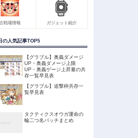
古戦場情報
ガジェット紹介
日の人気記事TOP5
【グラブル】奥義ダメージ
UP・奥義ダメージ上限
UP・奥義ゲージ上昇量の共
存一覧早見表
【グラブル】追撃枠共存一
覧早見表
タクティクスオウガ運命の
輪二つ名パッチまとめ