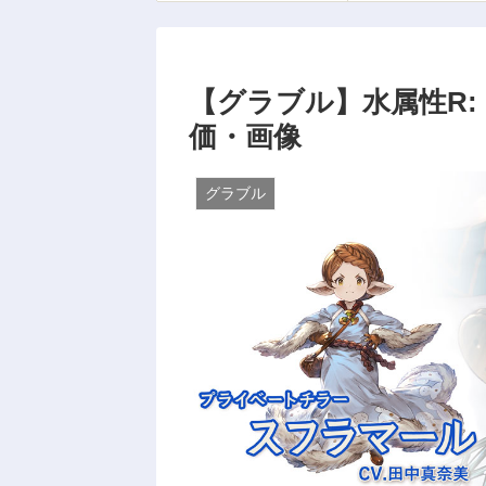
【グラブル】水属性R:
価・画像
グラブル