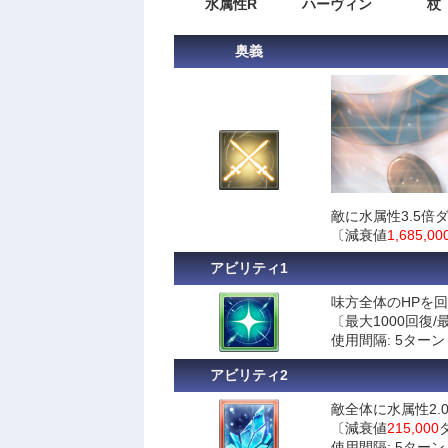
水属性R
ハーヴィン
杖
奥義
敵に水属性3.5倍
〔減衰値
1,685,00
アビリティ1
味方全体のHPを
〔最大1000回復/
使用間隔: 5ターン
アビリティ2
敵全体に水属性2.0
〔減衰値
215,000
使用間隔: 5ターン