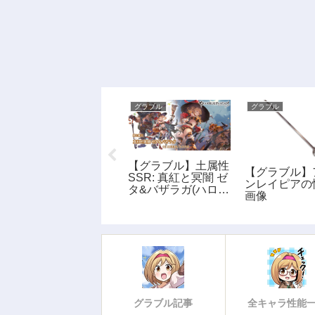
グラブル
グラブル
グラブル
【グラブル】土属性
【グラブル】ローゼ
【グラブル】
SSR: 真紅と冥闇 ゼ
ンボーゲン・セス
ンレイピアの
タ&バザラガ(ハロウ
(闇)の性能・画像
画像
ィン)の性能・評
価・画像
グラブル記事
全キャラ性能