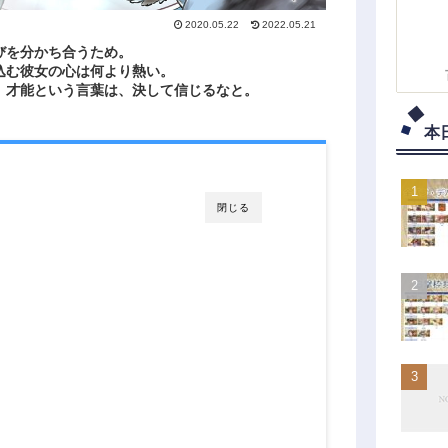
2020.05.22
2022.05.21
びを分かち合うため。
込む彼女の心は何より熱い。
。才能という言葉は、決して信じるなと。
本
閉じる