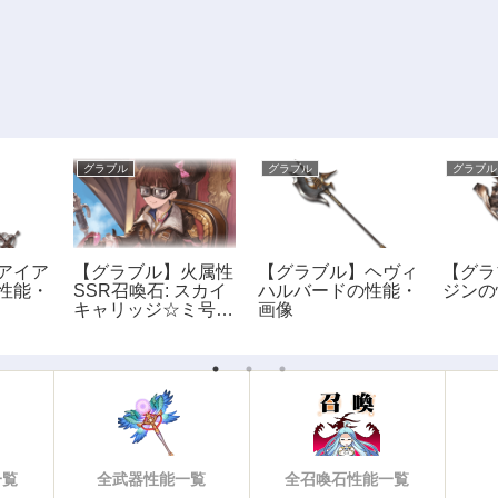
グラブル
グラブル
グラブル
アイア
【グラブル】火属性
【グラブル】ヘヴィ
【グラ
性能・
SSR召喚石: スカイ
ハルバードの性能・
ジンの
キャリッジ☆ミ号の
画像
性能・評価・画像
一覧
全武器性能一覧
全召喚石性能一覧