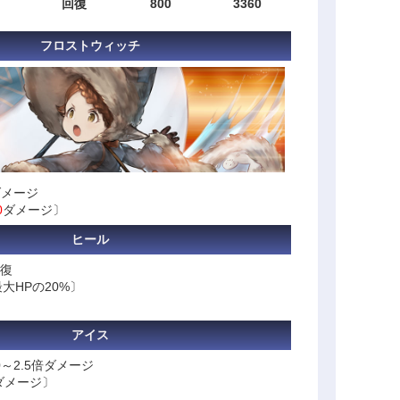
回復
800
3360
フロストウィッチ
ダメージ
0
ダメージ〕
ヒール
回復
最大HPの20%〕
アイス
～2.5倍ダメージ
ダメージ〕