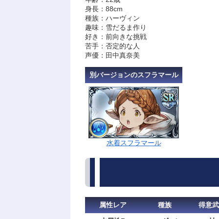
身長：88cm
種族：ハーヴィン
趣味：雪だるま作り
好き：前向きな挑戦
苦手：否定的な人
声優：田中真奈美
別バージョンのスフラマール
水着スフラマール
属性レア
種族
得意武