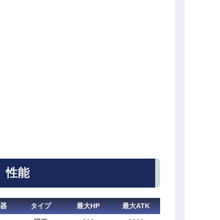
性能
器
タイプ
最大HP
最大ATK