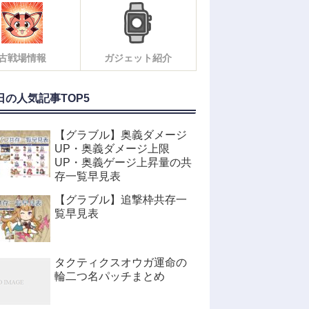
古戦場情報
ガジェット紹介
日の人気記事TOP5
【グラブル】奥義ダメージ
UP・奥義ダメージ上限
UP・奥義ゲージ上昇量の共
存一覧早見表
【グラブル】追撃枠共存一
覧早見表
タクティクスオウガ運命の
輪二つ名パッチまとめ