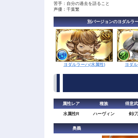
苦手：自分の過去を語ること
声優：千葉繁
別バージョンのヨダルラ
ヨダルラーハ(水属性)
ヨダル
属性レア
種族
得意武
水属性R
ハーヴィン
剣/
奥義