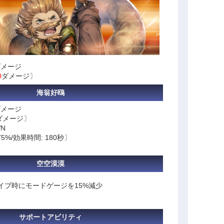
ダメージ
0
ダメージ〕
海翁好鴎
ダメージ
ダメージ〕
N
5%/効果時間: 180秒〕
空空漠漠
イブ時にモードゲージを15%減少
サポートアビリティ