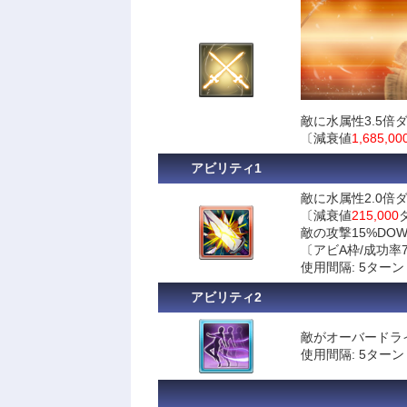
敵に水属性3.5倍
〔減衰値
1,685,00
アビリティ1
敵に水属性2.0倍
〔減衰値
215,000
敵の攻撃15%DOW
〔アビA枠/成功率7
使用間隔: 5ターン
アビリティ2
敵がオーバードラ
使用間隔: 5ターン