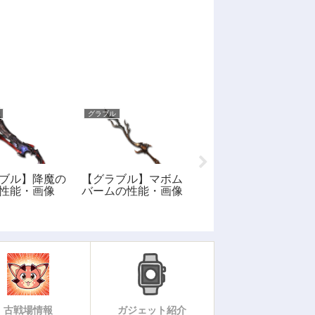
グラブル
グラブル
ブル】降魔の
【グラブル】マボム
【グラブル】光属性
性能・画像
バームの性能・画像
SSR召喚石: ル・オ
ーの性能・評価・画
像
古戦場情報
ガジェット紹介