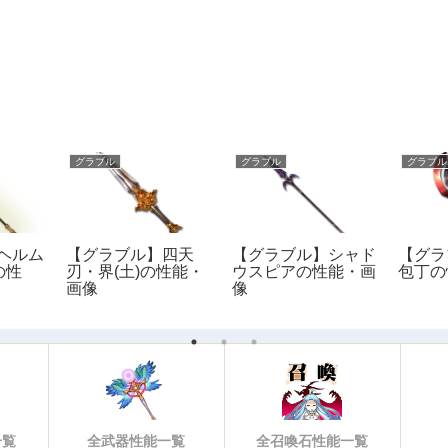
グラブル
グラブル
グラブル
ヘルム
【グラブル】四天
【グラブル】シャド
【グラ
の性
刃・界(土)の性能・
ウスピアの性能・画
包丁の
画像
像
一覧
全武器性能一覧
全召喚石性能一覧