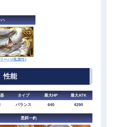
ーハ
ラーハ(風属性)
性能
器
タイプ
最大HP
最大ATK
刀
バランス
640
4290
悪餌一釣