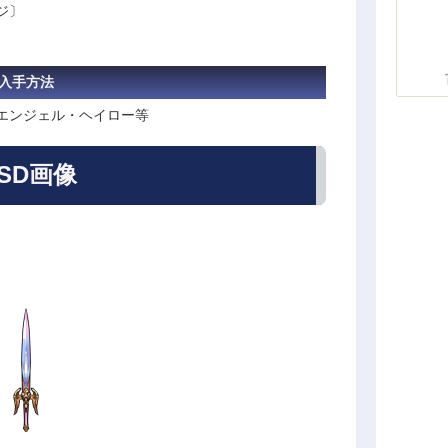
ージ〕
入手方法
 エンジェル・ヘイロー等
SD画像