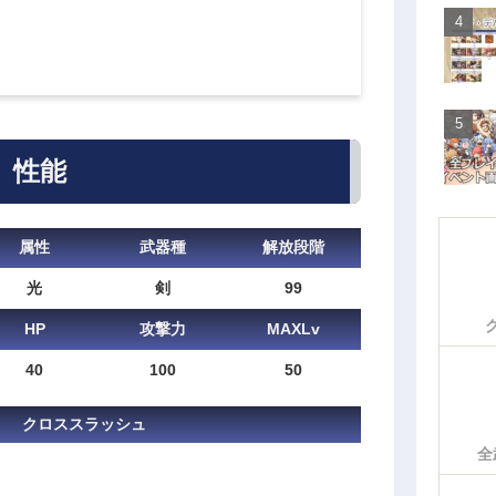
性能
属性
武器種
解放段階
光
剣
99
HP
攻撃力
MAXLv
40
100
50
クロススラッシュ
全