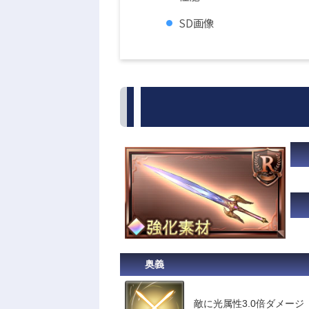
SD画像
奥義
敵に光属性3.0倍ダメージ