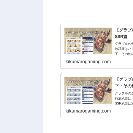
【グラブ
SSR篇
グラブルの
放武器はバ
下・その他
欄の専用ペー
kikumarogaming.com
【グラブ
下・その
グラブルの
解放武器は
SSR武器
カジノ交換ポ
kikumarogaming.com