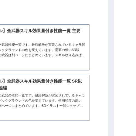
ル】全武器スキル効果量付き性能一覧 主要
全武器性能一覧です。最終解放が実装されているキャラ解
ックグラウンドの色を変えています。需要の低いSR以
の武器は別ページにまとめています。スキル絞り込みは下
ジ、もしくはページ内検索(CTRL＋F)で〇...
ル】全武器スキル効果量付き性能一覧 SR以
他編
全武器の性能一覧です。最終解放が実装されているキャラ
バックグラウンドの色を変えています。使用頻度の高い
は別ページにまとめています。SDイラスト一覧ショップ・
イントGショップドラグーンランス 攻撃力...