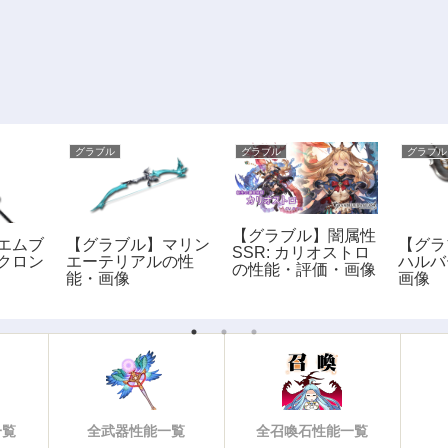
グラブル
グラブル
グラブル
【グラブル】闇属性
エムブ
【グラブル】マリン
【グラ
SSR: カリオストロ
クロン
エーテリアルの性
ハルバ
の性能・評価・画像
能・画像
画像
一覧
全武器性能一覧
全召喚石性能一覧