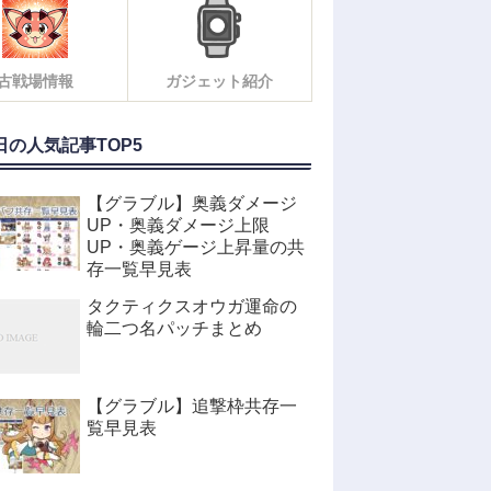
古戦場情報
ガジェット紹介
日の人気記事TOP5
【グラブル】奥義ダメージ
UP・奥義ダメージ上限
UP・奥義ゲージ上昇量の共
存一覧早見表
タクティクスオウガ運命の
輪二つ名パッチまとめ
【グラブル】追撃枠共存一
覧早見表