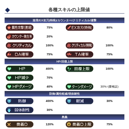
各種スキルの上限値
進境/EX攻刃(特殊)/カウンター/クリティカル/連撃
75%
80%
20%
100%
100%
75%
75%
HP/回復上限
400%
100%
70%
40%
30%↑(要検証)
防御/属性軽減/弱体耐性
400%
30%
30%
奥義
120%
75%