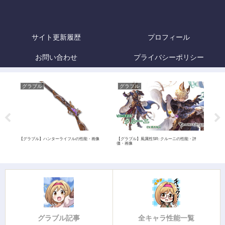
サイト更新履歴
プロフィール
お問い合わせ
プライバシーポリシー
グラブル
グラブル
グ
能・画
【グラブル】ハンターライフルの性能・画像
【グラブル】風属性SR: クルーニの性能・評
【グ
価・画像
グラブル記事
全キャラ性能一覧