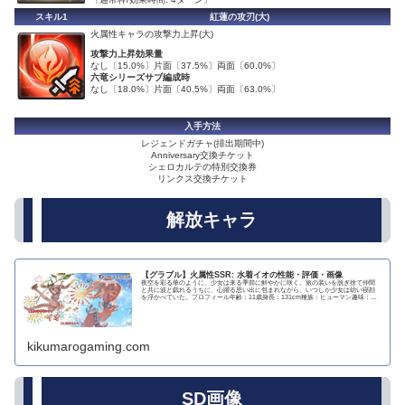
スキル1
紅蓮の攻刃(大)
火属性キャラの攻撃力上昇(大)
攻撃力上昇効果量
なし〔15.0%〕片面〔37.5%〕両面〔60.0%〕
六竜シリーズサブ編成時
なし〔18.0%〕片面〔40.5%〕両面〔63.0%〕
入手方法
レジェンドガチャ(排出期間中)
Anniversary交換チケット
シェロカルテの特別交換券
リンクス交換チケット
解放キャラ
【グラブル】火属性SSR: 水着イオの性能・評価・画像
夜空を彩る華のように、少女は来る季節に鮮やかに咲く。旅の装いを脱ぎ捨て仲間
と共に波と戯れるうちに、心躍る思い出に包まれながら、いつしか少女は幼い寝顔
を浮かべていた。プロフィール年齢：11歳身長：131cm種族：ヒューマン趣味：お
しゃれ好き：...
kikumarogaming.com
SD画像