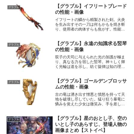
るなかれ。性能属性武器種解放段階土斧
【グラブル】イフリートブレード
HP攻撃力MAXLv2263297200奥義煙霞痼
グラブル
疾敵に土属...
の性能・画像
イフリートの鱗から精製された剣。火炎
を生み出すその一刀は何もかもを焼き斬
り、使用者の肉体すらも焦がす。性能属
性武器種解放段階火剣10HP攻撃力
MAXLv116138075奥義エグゾースト敵に
【グラブル】永遠の知識求る竪琴
火属性3.5倍ダメージ〔減衰値1,685,000
グラブル
ダ...
の性能・画像
双子の天司に与えられた光の加護が極ま
り、真なる力を宿した竪琴。神々しく輝
く光輪は道を示し、紡ぐ旋律は知の理へ
と誘う。荘厳たる輝きを放つ叡知の竪琴
を携えし者は、昏き混沌の世を照らす希
【グラブル】ゴールデンブロッサ
望の光となる。性能属性武器種解放段階
グラブル
光楽器HP攻撃力MAXL...
ムの性能・画像
古の竜は湧き出す憎悪と憤怒を持って天
地を破壊し尽していた。猛り狂う暴竜に
憐みを覚えた少女は微笑み、手を差し伸
ばす。その慈悲深き笑顔が、暴竜にはど
の財宝よりも黄金に輝いて見えた。性能
【グラブル】星のおとし子、空の
属性武器種解放段階光楽器HP攻撃力
グラブル
MAXLv19517851...
いとし子のあらすじ、登場人物の
画像まとめ【ストイベ】