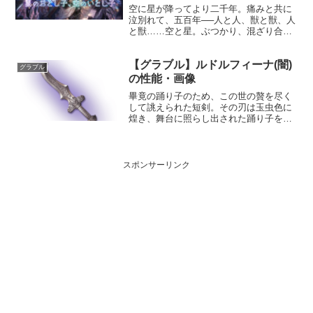
空に星が降ってより二千年。痛みと共に
泣別れて、五百年──人と人、獣と獣、人
と獣……空と星。ぶつかり、混ざり合
い、痛みを、哀しみを、そして歓びを生
む。されど、揺れ続ける天秤はいつしか
【グラブル】ルドルフィーナ(闇)
人知れず軋み、悲鳴をあげた。そして、
グラブル
ついに振り下ろされる裁き...
の性能・画像
畢竟の踊り子のため、この世の贅を尽く
して誂えられた短剣。その刃は玉虫色に
煌き、舞台に照らし出された踊り子を華
やかに彩る。何物も踊り子の舞いを阻ま
ぬよう、空を切るも岩鉱を切るも違わぬ
ほどの鋭さをもつ。性能属性武器種解放
段階闇短剣HP攻撃力MA...
スポンサーリンク