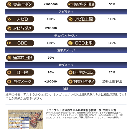
+1000000
50%
アビリティ
100%
100%
+200000
チェインバースト
120%
100%
通常ダメージ
20%
総ダメージ
20%
20%
+100000
25%(上限不明)
補足
終末の神器、アストラルウェポン、オメガウェポンの同上限UP系スキルは複数装備しても1
つしか効果が反映されない。
【グラブル】全武器スキル効果量付き性能一覧 主要SSR篇
グラブルの全武器性能一覧です。最終解放が実装されているキャラ解放武器はバッ
クグラウンドの色を変えています。需要の低いSR以下・その他の武器は別ページに
まとめています。スキル絞り込みは下欄の専用ページ、もしくはページ内検索(CTRL
＋F)で〇...