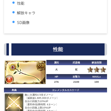
性能
解放キャラ
SD画像
性能
属性
武器種
解放段階
火
杖
HP
攻撃力
MAXLv
276
2100
100
奥義
エレメンタルカスケード
敵に火属性4.5倍ダメージ
〔減衰値1,685,000ダメージ〕
自分の回復力10%UP
〔通常枠/効果時間: 4ターン〕
自分の回復上限10%UP
〔通常枠/効果時間: 4ターン〕