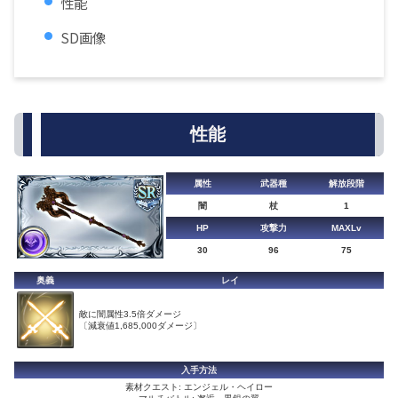
性能
SD画像
性能
属性
武器種
解放段階
闇
杖
1
HP
攻撃力
MAXLv
30
96
75
奥義
レイ
敵に闇属性3.5倍ダメージ
〔減衰値1,685,000ダメージ〕
入手方法
素材クエスト: エンジェル・ヘイロー