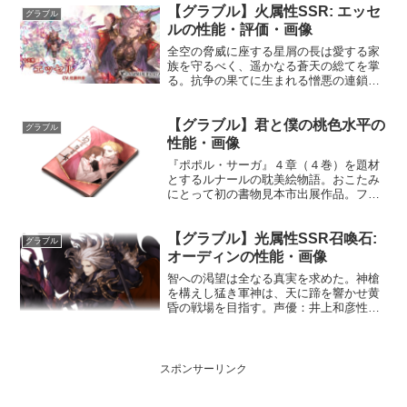
【グラブル】火属性SSR: エッセ
ージ(大)使用間隔: 9ターン★★★敵全体
グラブル
に土...
ルの性能・評価・画像
全空の脅威に座する星屑の長は愛する家
族を守るべく、遥かなる蒼天の総てを掌
る。抗争の果てに生まれる憎悪の連鎖を
全て引き受け、己で全て断ち切ると強き
決意を胸に抱き、弟と共に家族を想い、
【グラブル】君と僕の桃色水平の
護り続ける。プロフィール年齢：17歳
グラブル
（自称）身長：169cm...
性能・画像
『ポポル・サーガ』４章（４巻）を題材
とするルナールの耽美絵物語。おこたみ
にとって初の書物見本市出展作品。ファ
ンの間では最も人気が高いとされる、ポ
ポルとマキリのカップルが活躍する。毎
【グラブル】光属性SSR召喚石:
夜の浜辺でふたりが徐々に絆を深め、そ
グラブル
の友情が愛情に昇華するま...
オーディンの性能・画像
智への渇望は全なる真実を求めた。神槍
を構えし猛き軍神は、天に蹄を響かせ黄
昏の戦場を目指す。声優：井上和彦性能
HP攻撃力MAXLv10402540150召喚グング
ニル☆☆☆☆敵全体に光属性ダメージ(特
大)敵全体の防御20%DOWN〔召喚枠/成...
スポンサーリンク