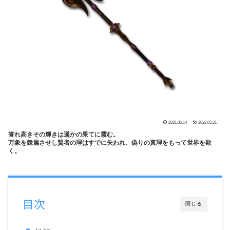
2021.05.14
2022.05.21
誉れ高きその輝きは遥かの果てに霞む。
万象を隷属させし賢者の理はすでに失われ、偽りの真理をもって世界を欺
く。
目次
閉じる