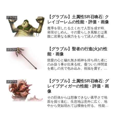
【グラブル】土属性SR召喚石: ク
グラブル
レイゴーレムの性能・評価・画像
魔導を宿したる土くれで人型を成す時、
発現せしめん。その愛らしき風貌とは裏
腹に岩乗なる腕力をもって諸人の脅威と
なる。性能HP攻撃力MAXLv530130075召
喚グランドシェイカー☆☆☆敵全体に土
【グラブル】聖者の行進(火)の性
属性ダメージ(大)味方全体に活性効果〔召
グラブル
喚枠/...
能・画像
慈愛の心と穢れ無き精神を持ち得た者に
のみ扱う事が出来る杖。傷ついた仲間達
を癒しの光で包み込み、祝福を齎す。目
指すは勝利の道。性能属性武器種解放段
階火杖HP攻撃力MAXLv3682770200奥義
【グラブル】土属性SR召喚石: グ
報恩謝徳敵に火属性5.5倍ダメージ〔減衰
グラブル
値1,...
レイブディガーの性能・評価・画
像
その巨体からは想像できない素早さで地
面を掘り進む。生息地は意外に広く、地
中から突如現れては獲物を狩る。 性能
HP攻撃力MAXLv533114075召喚グレイブ
ディガー召喚☆☆☆敵全体に土属性ダメ