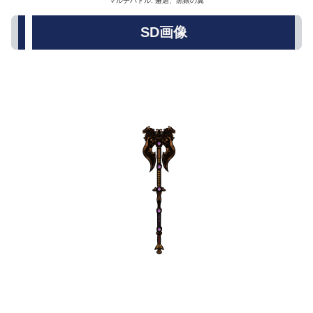
マルチバトル: 邂逅、黒銀の翼
SD画像