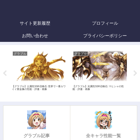
サイト更新履歴
プロフィール
お問い合わせ
プライバシーポリシー
グラブル
グラブル
グ
能・
【グラブル】土属性SSR召喚石: 世界で一番カワ
【グラブル】光属性SSR召喚石: マヒシャの性
【グ
イイ黄金像の性能・評価・画像
能・評価・画像
グラブル記事
全キャラ性能一覧