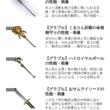
ズンII敵に風属性...
の性能・画像
天上へ演舞を捧げる際に用いられる宝
槍。漂う雲海の如く変幻自在な太刀筋
は、あらゆる敵を翻弄し、死の揺籃へと
誘う。性能属性武器種解放段階水槍HP攻
撃力MAXLv3322950200奥義光芒一閃敵
【グラブル】くるりん祈願の金箱
に水属性5.5倍ダメージ〔減衰値
グラブル
1,685,000...
御守りの性能・画像
涼やかに響く幸運の音色と共に螺旋を描
き現れる。それは全空の夢、至上の願
い、騎空士の希望……騎空士はその宝箱
との邂逅を果たすため、今日もまた空を
行く。性能属性武器種解放段階光槍50HP
【グラブル】ハイロイヤルポール
攻撃力MAXLv2501990100奥義ハコおと
グラブル
し敵に光属...
の性能・画像
兵と民とを導く者が掲げる杖。杖頭に嵌
められた宝石の放つ青緑の輝きは続く者
達の道しるべとなる。いかなる時も消え
る事なき確かな光は、たとえ闇獄の底に
おいても人々に希望を与え続ける。性能
【グラブル】おサムライソードの
属性武器種解放段階風杖HP攻撃力
グラブル
MAXLv234176510...
性能・画像
ござる！侍の極意は腕力や技術にあら
ず、如何なる相手にも礼節をもって相対
することこそが肝要なんです！たとえ勝