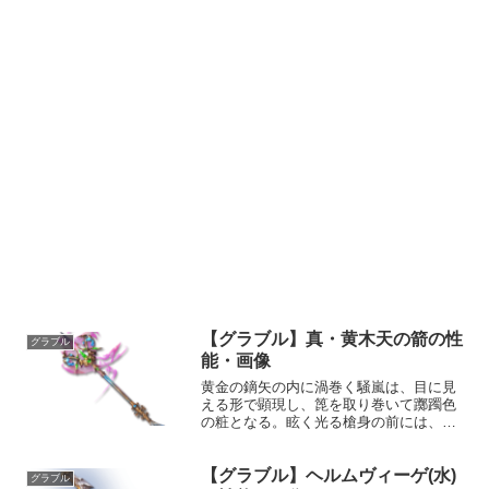
【グラブル】真・黄木天の箭の性
グラブル
能・画像
黄金の鏑矢の内に渦巻く騒嵐は、目に見
える形で顕現し、箆を取り巻いて躑躅色
の粧となる。眩く光る槍身の前には、い
かなる悪意も泡沫とうち滅びる。性能属
性武器種解放段階風槍HP攻撃力
【グラブル】ヘルムヴィーゲ(水)
MAXLv3102775200奥義アストロホライ
グラブル