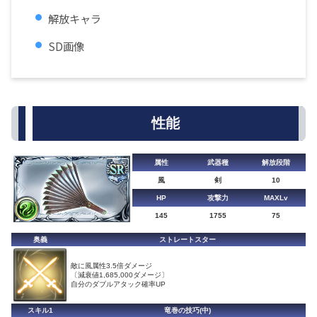
解放キャラ
SD画像
性能
属性
武器種
解放段階
風
剣
10
HP
攻撃力
MAXLv
145
1755
75
奥義
ストレートスター
敵に風属性3.5倍ダメージ
〔減衰値1,685,000ダメージ〕
自分のダブルアタック確率UP
スキル1
竜巻の技巧(中)