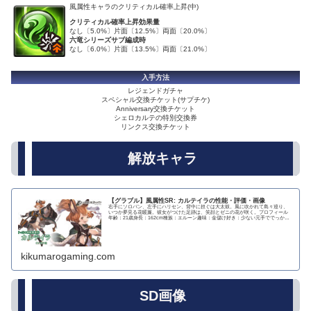
風属性キャラのクリティカル確率上昇(中)
クリティカル確率上昇効果量
なし〔5.0%〕片面〔12.5%〕両面〔20.0%〕
六竜シリーズサブ編成時
なし〔6.0%〕片面〔13.5%〕両面〔21.0%〕
入手方法
レジェンドガチャ
スペシャル交換チケット(サプチケ)
Anniversary交換チケット
シェロカルテの特別交換券
リンクス交換チケット
解放キャラ
【グラブル】風属性SR: カルテイラの性能・評価・画像
右手にソロバン、左手にハリセン、背中に担ぐは大太鼓。風に吹かれて島々巡り、
いつか夢見る花暖簾。彼女がつけた足跡は、笑顔とゼニの花が咲く。プロフィール
年齢：21歳身長：162cm種族：エルーン趣味：金儲け好き：少ない元手ででっかく
儲けること苦...
kikumarogaming.com
SD画像