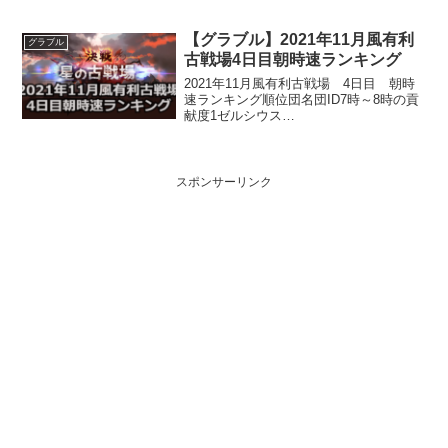
利を得ようとも、敗者の健闘に敬意を払
う高潔な精神の持ち主を真の侍と呼ぶん
【グラブル】2021年11月風有利
です！理解して頂けましたか？というわ
グラブル
けで早速実践いたしましょう...
古戦場4日目朝時速ランキング
2021年11月風有利古戦場 4日目 朝時
速ランキング順位団名団ID7時～8時の貢
献度1ゼルシウス
6468288,195,197,5772Resolution1676478
7,816,855,5453白ひげ空賊団
18216,997,183,...
スポンサーリンク