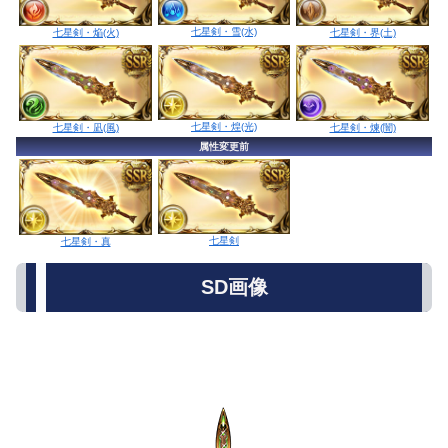
七星剣・雪(水)
七星剣・焔(火)
七星剣・界(土)
七星剣・煌(光)
七星剣・凪(風)
七星剣・煉(闇)
属性変更前
七星剣
七星剣・真
SD画像