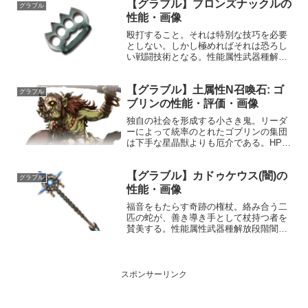
【グラブル】ブロンズナックルの
立つ。プロフィール年齢：不明身長：
グラブル
170cm種族：ヒューマン...
性能・画像
殴打すること。それは特別な技巧を必要
としない。しかし極めればそれは恐ろし
い戦闘技術となる。性能属性武器種解放
段階土格闘1HP攻撃力MAXLv4945540奥
義連撃敵に土属性2.0倍ダメージ〔減衰値
【グラブル】土属性N召喚石: ゴ
1,685,000ダメージ〕入手方法ルピガチ...
グラブル
ブリンの性能・評価・画像
独自の社会を形成する小さき鬼。リーダ
ーによって統率のとれたゴブリンの集団
は下手な星晶獣よりも厄介である。HP攻
撃力MAXLv13338540召喚ゴブリン召喚
☆☆☆敵全体に土属性ダメージ(小)使用間
【グラブル】カドゥケウス(闇)の
隔: 7ターン★★★敵全体に土属性ダメー
グラブル
ジ(...
性能・画像
福音をもたらす奇跡の権杖。絡み合う二
匹の蛇が、善き導き手として杖持つ者を
賛美する。性能属性武器種解放段階闇杖
HP攻撃力MAXLv4353259200奥義救いの
杖敵に闇属性5.5倍ダメージ〔減衰値
1,685,000ダメージ〕自分のアビリティ
再...
スポンサーリンク