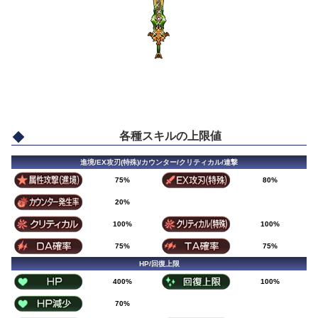
各種スキルの上限値
進境/EX攻刃(特殊)/カウンター/クリティカル/連撃
75%
80%
20%
100%
100%
75%
75%
HP/回復上限
400%
100%
70%