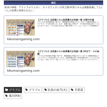
補足
終末の神器、アストラルウェポン、オメガウェポンの同上限UP系スキルは複数装備しても1
つしか効果が反映されない。
【グラブル】全武器スキル効果量付き性能一覧 主要SSR篇
グラブルの全武器性能一覧です。最終解放が実装されているキャラ解放武器はバッ
クグラウンドの色を変えています。需要の低いSR以下・その他の武器は別ページに
まとめています。スキル絞り込みは下欄の専用ページ、もしくはページ内検索(CTRL
＋F)で〇...
kikumarogaming.com
【グラブル】全武器スキル効果量付き性能一覧 SR以下・その他
編
グラブルの全武器の性能一覧です。最終解放が実装されているキャラ解放武器はバ
ックグラウンドの色を変えています。使用頻度の高いSSR武器は別ページにまとめ
ています。SDイラスト一覧ショップ・カジノ交換ポイントGショップドラグーンラ
ンス 攻撃力...
kikumarogaming.com
グラブル
グラブル
乱気の攻刃(大)
天星器
風SSR剣