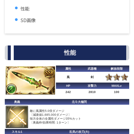
性能
SD画像
性能
属性
武器種
解放段階
風
剣
HP
攻撃力
MAXLv
242
2810
100
奥義
北斗大極閃
敵に風属性5.0倍ダメージ
〔減衰値1,685,000ダメージ〕
味方全体の全属性ダメージ35%カット
〔奥義枠/効果時間: 1ターン〕
スキル1
乱気の攻刃(大)