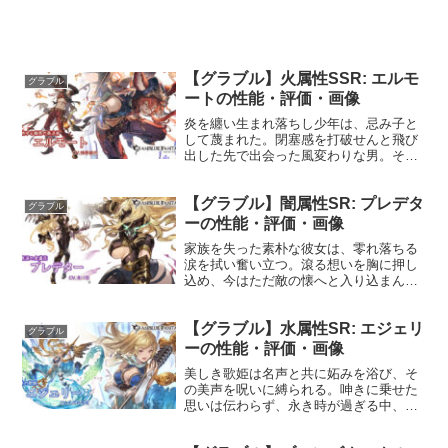
【グラブル】火属性SSR: エルモ
グラブル
ートの性能・評価・画像
炎を纏い生まれ落ちし少年は、忌み子と
して蔑まれた。閉塞感を打破せんと飛び
出した先で出会った風変わりな男。そん
な彼の森を愛し、果てなき夢を追う姿に
感化され、少年の歪んだ性根は次第に真
【グラブル】闇属性SR: プレデタ
っ直ぐ整い、今、義を重んじる青年へと
グラブル
育つ。プロフィール年齢：...
ーの性能・評価・画像
家族を失った素朴な彼女は、零れ落ちる
涙を拭い奮い立つ。滾る想いを胸に押し
込め、今はただ敵の懐へと入り込まん
と、心を凍らせ復讐の鬼と化す。プロフ
ィール年齢：23歳身長：170cm種族：ヒ
【グラブル】水属性SR: エジェリ
ューマン趣味：日記を書くこと（他人に
グラブル
吐き出せない弱音を書...
ーの性能・評価・画像
美しき歌姫は名声と共に妬みを浴び、そ
の美声を呪いに縛られる。呻きに乗せた
思いは伝わらず、永き時が過ぎる中、つ
いに理解者が現れた。通じ合う喜びに心
を躍らせ、小さき旅人達と共に新たに旅