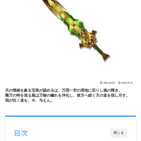
2021.04.29
2022.05.21
天の情緒を象る宝珠が認めるは、万理一空の境地に至りし魂の輝き。
幾万の時を巡る風は万物の穢れを浄化し、彼方へ続く天の道を指し示す。
我が往く道を、今、与えん。
目次
閉じる