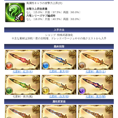
風属性キャラの攻撃力上昇(大)
攻撃力上昇効果量
なし〔15.0%〕片面〔37.5%〕両面〔60.0%〕
六竜シリーズサブ編成時
なし〔18.0%〕片面〔40.5%〕両面〔63.0%〕
入手方法
ショップ: 特殊武器強化
※主な素材は決戦！星の古戦場、ドレッドバラージュやその他クエストから入手
最終段階
七星剣・蒼天(水)
七星剣・紅天(火)
七星剣・轟天(土)
七星剣・白天(光)
七星剣・疾天(風)
七星剣・黒天(闇)
属性変更後