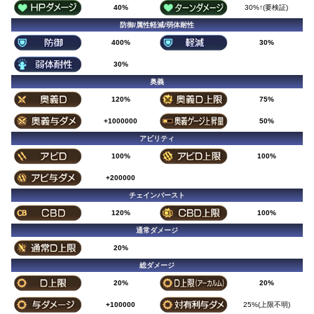
40%
30%↑(要検証)
防御/属性軽減/弱体耐性
400%
30%
30%
奥義
120%
75%
+1000000
50%
アビリティ
100%
100%
+200000
チェインバースト
120%
100%
通常ダメージ
20%
総ダメージ
20%
20%
+100000
25%(上限不明)