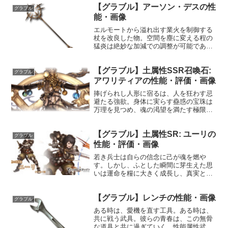
【グラブル】アーソン・デスの性
他人の耳かき（達成感があるので）好
グラブル
き：二度寝、洗濯苦手：早起...
能・画像
エルモートから溢れ出す業火を制御する
杖を改良した物。空間を塵に変える程の
猛炎は絶妙な加減での調整が可能であ
り、状況に応じて火力を自在に変えるこ
とができる。性能属性武器種解放段階火
【グラブル】土属性SSR召喚石:
杖20HP攻撃力MAXLv204156075奥義ピア
グラブル
シングライ...
アワリティアの性能・評価・画像
捧げられし人形に宿るは、人を狂わす忌
避たる強欲。身体に実らす蠱惑の宝珠は
万理を見つめ、魂の渇望を満たす極限の
存在を探し当てる。性能HP攻撃力
MAXLv6101300100召喚幻惑の光☆☆☆
【グラブル】土属性SR: ユーリの
敵全体に土属性ダメージ(特大)敵全体の攻
グラブル
撃15%DO...
性能・評価・画像
若き兵士は自らの信念に己が魂を燃や
す。しかし、ふとした瞬間に芽生えた思
いは運命を糧に大きく成長し、真実との
対面を余儀なくされた彼の新たな道標と
なる。プロフィール年齢：16歳身長：
【グラブル】レンチの性能・画像
165cm種族：ヒューマン趣味：訓練、読
グラブル
書（騎士道物語が多い）...
ある時は、愛機を直す工具。ある時は、
共に戦う武具。彼らの青春は、この無骨
な道具と共に過ぎていく。性能属性武器