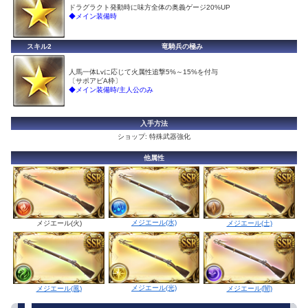
ドラグラクト発動時に味方全体の奥義ゲージ20%UP
◆メイン装備時
スキル2
竜騎兵の極み
人馬一体Lvに応じて火属性追撃5%～15%を付与
〔サポアビA枠〕
◆メイン装備時/主人公のみ
入手方法
ショップ: 特殊武器強化
他属性
メジエール(水)
メジエール(火)
メジエール(土)
メジエール(光)
メジエール(風)
メジエール(闇)