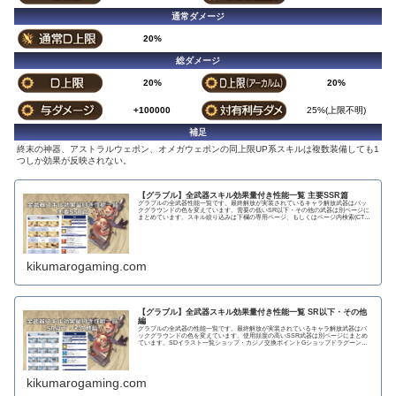
通常ダメージ
20%
総ダメージ
20%
20%
+100000
25%(上限不明)
補足
終末の神器、アストラルウェポン、オメガウェポンの同上限UP系スキルは複数装備しても1
つしか効果が反映されない。
【グラブル】全武器スキル効果量付き性能一覧 主要SSR篇
グラブルの全武器性能一覧です。最終解放が実装されているキャラ解放武器はバッ
クグラウンドの色を変えています。需要の低いSR以下・その他の武器は別ページに
まとめています。スキル絞り込みは下欄の専用ページ、もしくはページ内検索(CTRL
＋F)で〇...
kikumarogaming.com
【グラブル】全武器スキル効果量付き性能一覧 SR以下・その他
編
グラブルの全武器の性能一覧です。最終解放が実装されているキャラ解放武器はバ
ックグラウンドの色を変えています。使用頻度の高いSSR武器は別ページにまとめ
ています。SDイラスト一覧ショップ・カジノ交換ポイントGショップドラグーンラ
ンス 攻撃力...
kikumarogaming.com