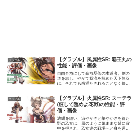
【グラブル】風属性SR: 覇王丸の
グラブル
性能・評価・画像
自由奔放にして豪放磊落の求道者。剣の
道を志し、やがて我流を極めた天下無双
は、それでも尚満たされることなく修羅
道をゆく。行き着くところに何をか求め
ん。プロフィール年齢：不明身長：五尺
【グラブル】火属性SR: スーテラ
七寸体重：64kg種族：ヒューマン趣味：
グラブル
修行好き：決闘嫌い：...
(粧して臨めよ花戦)の性能・評
価・画像
濃紺を纏い、淑やかさと華やかさを得た
野の乙女は、風のように気ままな姉に背
中を押され、乙女達の戦場へと身を運
ぶ。プロフィール年齢：21歳身長：
167cm種族：エルーン趣味：弓の鍛練、