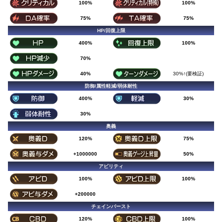
100%
100%
75%
75%
HP/回復上限
400%
100%
70%
40%
30%↑(要検証)
防御/属性軽減/弱体耐性
400%
30%
30%
奥義
120%
75%
+1000000
50%
アビリティ
100%
100%
+200000
チェインバースト
120%
100%