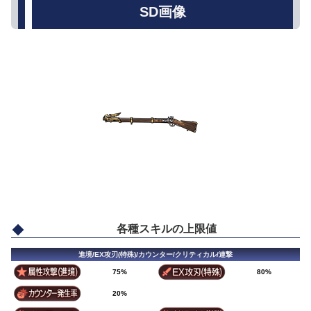
SD画像
各種スキルの上限値
進境/EX攻刃(特殊)/カウンター/クリティカル/連撃
75%
80%
20%