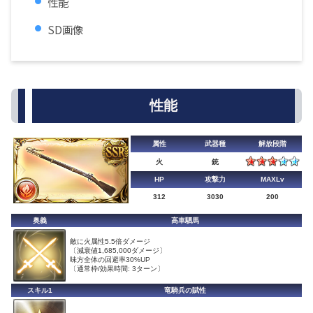
性能
SD画像
性能
属性
武器種
解放段階
火
銃
HP
攻撃力
MAXLv
312
3030
200
奥義
高車駟馬
敵に火属性5.5倍ダメージ
〔減衰値1,685,000ダメージ〕
味方全体の回避率30%UP
〔通常枠/効果時間: 3ターン〕
スキル1
竜騎兵の賦性