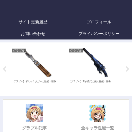
サイト更新履歴
プロフィール
お問い合わせ
プライバシーポリシー
グラブル
グラブル
グ
価・
【グラブル】ギミックダガーの性能・画像
【グラブル】青き依代の銃の性能・画像
【グ
グラブル記事
全キャラ性能一覧