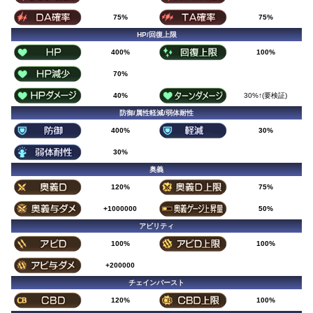
75%
75%
HP/回復上限
400%
100%
70%
40%
30%↑(要検証)
防御/属性軽減/弱体耐性
400%
30%
30%
奥義
120%
75%
+1000000
50%
アビリティ
100%
100%
+200000
チェインバースト
120%
100%