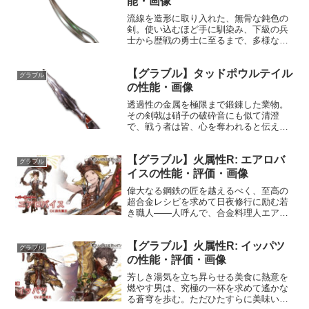
能・画像
流線を造形に取り入れた、無骨な鈍色の
剣。使い込むほど手に馴染み、下級の兵
士から歴戦の勇士に至るまで、多様な戦
士達に愛用されている。性能属性武器種
解放段階土剣10HP攻撃力
【グラブル】タッドポウルテイル
MAXLv150173075奥義ツヴァイレイダー
グラブル
敵に土属性3.5倍ダメ...
の性能・画像
透過性の金属を極限まで鍛錬した業物。
その剣戟は硝子の破砕音にも似て清澄
で、戦う者は皆、心を奪われると伝え聞
く。性能属性武器種解放段階火短剣10HP
攻撃力MAXLv128132075奥義けろけろっ
【グラブル】火属性R: エアロバ
♪敵に火属性3.5倍ダメージ〔減衰値
グラブル
1,685...
イスの性能・評価・画像
偉大なる鋼鉄の匠を越えるべく、至高の
超合金レシピを求めて日夜修行に励む若
き職人――人呼んで、合金料理人エアロ
バイス。プロフィール年齢：不明身長：
不明種族：ヒューマン趣味：不明好き：
【グラブル】火属性R: イッパツ
不明苦手：不明声優：田丸篤志性能属性
グラブル
レア種族得意武器タイプ最...
の性能・評価・画像
芳しき湯気を立ち昇らせる美食に熱意を
燃やす男は、究極の一杯を求めて遙かな
る蒼穹を歩む。ただひたすらに美味い麺