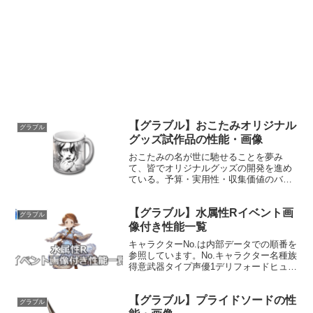
【グラブル】おこたみオリジナル
グラブル
グッズ試作品の性能・画像
おこたみの名が世に馳せることを夢み
て、皆でオリジナルグッズの開発を進め
ている。予算・実用性・収集価値のバラ
ンスを考慮した上で試作品を作ってみた
が、うっかり200個発注してしまい、置き
【グラブル】水属性Rイベント画
場に困っている。性能属性武器種解放段
グラブル
階光格闘10HP攻撃力...
像付き性能一覧
キャラクターNo.は内部データでの順番を
参照しています。No.キャラクター名種族
得意武器タイプ声優1デリフォードヒュー
マン槍防御三宅健太その槍に受けた誉れ
はすでに遠く、されど矜持は当時のまま
【グラブル】プライドソードの性
に。身体の節々に老いを感じながらも、
グラブル
年長者として貫...