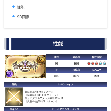
性能
SD画像
性能
属性
武器種
解放段階
闇
格闘
HP
攻撃力
MAXLv
321
3075
200
奥義
レギンレイヴ
敵に闇属性5.0倍ダメージ
〔減衰値1,685,000ダメージ〕
自分のダブルアタック確率30%UP
〔奥義枠/効果時間: 4ターン〕
スキル1
ヒュムアニムス・メンス