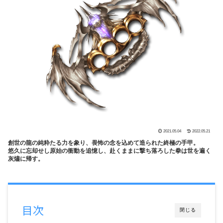
2021.05.04
2022.05.21
創世の龍の純粋たる力を象り、畏怖の念を込めて造られた終極の手甲。
悠久に忘却せし原始の衝動を追憶し、赴くままに撃ち落ろした拳は世を遍く
灰燼に帰す。
目次
閉じる