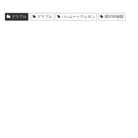
グラブル
グラブル
バハムートウェポン
闇SSR格闘