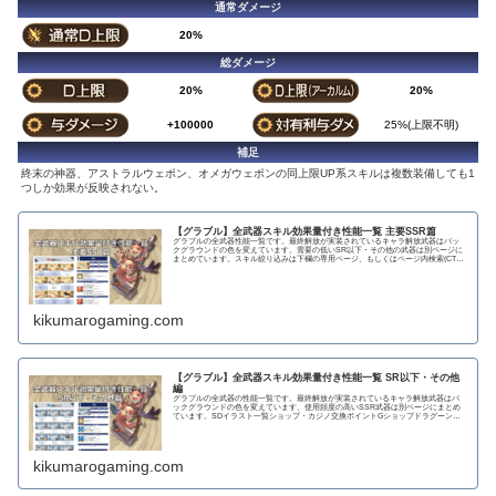
通常ダメージ
20%
総ダメージ
20%
20%
+100000
25%(上限不明)
補足
終末の神器、アストラルウェポン、オメガウェポンの同上限UP系スキルは複数装備しても1
つしか効果が反映されない。
【グラブル】全武器スキル効果量付き性能一覧 主要SSR篇
グラブルの全武器性能一覧です。最終解放が実装されているキャラ解放武器はバッ
クグラウンドの色を変えています。需要の低いSR以下・その他の武器は別ページに
まとめています。スキル絞り込みは下欄の専用ページ、もしくはページ内検索(CTRL
＋F)で〇...
kikumarogaming.com
【グラブル】全武器スキル効果量付き性能一覧 SR以下・その他
編
グラブルの全武器の性能一覧です。最終解放が実装されているキャラ解放武器はバ
ックグラウンドの色を変えています。使用頻度の高いSSR武器は別ページにまとめ
ています。SDイラスト一覧ショップ・カジノ交換ポイントGショップドラグーンラ
ンス 攻撃力...
kikumarogaming.com