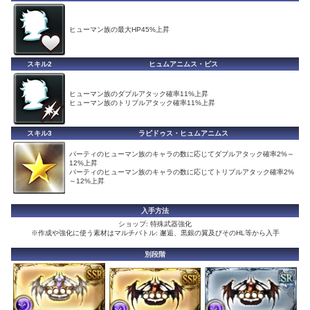
ヒューマン族の最大HP45%上昇
スキル2
ヒュムアニムス・ビス
ヒューマン族のダブルアタック確率11%上昇
ヒューマン族のトリプルアタック確率11%上昇
スキル3
ラピドゥス・ヒュムアニムス
パーティのヒューマン族のキャラの数に応じてダブルアタック確率2%～
12%上昇
パーティのヒューマン族のキャラの数に応じてトリプルアタック確率2%
～12%上昇
入手方法
ショップ: 特殊武器強化
※作成や強化に使う素材はマルチバトル: 邂逅、黒銀の翼及びそのHL等から入手
別段階