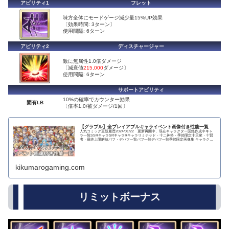
アビリティ1
フレット
味方全体にモードゲージ減少量15%UP効果
〔効果時間: 3ターン〕
使用間隔: 6ターン
アビリティ2
ディスチャージャー
敵に無属性1.0倍ダメージ
〔減衰値
215,000
ダメージ〕
使用間隔: 6ターン
サポートアビリティ
10%の確率でカウンター効果
固有LB
〔倍率1.0/被ダメージ/1回〕
【グラブル】全プレイアブルキャライベント画像付き性能一覧
人気コミック更新履歴2024/01/22 更新再開中、現在キャラクター図鑑作成中キャ
ラ一覧SSRキャラSRキャラRキャラリミテッド・十二神将・季節限定十天衆・十賢
者・最終上限解放バフ・デバフ一覧バフ一覧デバフ一覧季節限定画像集 キャラクタ
ー...
kikumarogaming.com
リミットボーナス