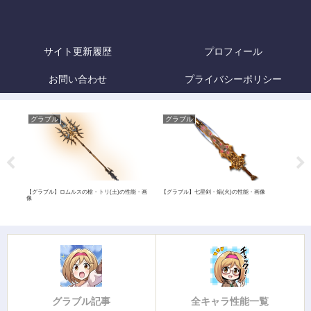
サイト更新履歴
プロフィール
お問い合わせ
プライバシーポリシー
グラブル
グラブル
グ
【グラブル】ロムルスの槍・トリ(土)の性能・画
【グラブル】七星剣・焔(火)の性能・画像
【グ
像
グラブル記事
全キャラ性能一覧