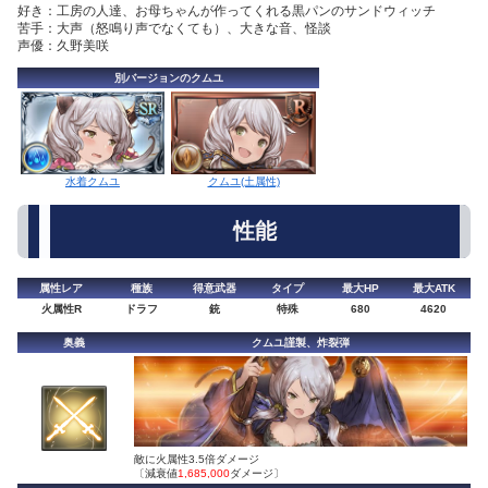
好き：工房の人達、お母ちゃんが作ってくれる黒パンのサンドウィッチ
苦手：大声（怒鳴り声でなくても）、大きな音、怪談
声優：久野美咲
別バージョンのクムユ
水着クムユ
クムユ(土属性)
性能
属性レア
種族
得意武器
タイプ
最大HP
最大ATK
火属性R
ドラフ
銃
特殊
680
4620
奥義
クムユ謹製、炸裂弾
敵に火属性3.5倍ダメージ
〔減衰値
1,685,000
ダメージ〕