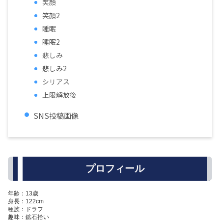
笑顔
笑顔2
睡眠
睡眠2
悲しみ
悲しみ2
シリアス
上限解放後
SNS投稿画像
プロフィール
年齢：13歳
身長：122cm
種族：ドラフ
趣味：鉱石拾い