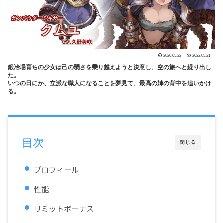
2020.05.22
2022.05.21
鍛冶場育ちの少女は己の弱さを乗り越えようと決意し、空の旅へと繰り出し
た。
いつの日にか、立派な職人になることを夢見て、最高の姉の背中を追いかけ
る。
目次
閉じる
プロフィール
性能
リミットボーナス