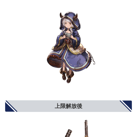
弱体耐性
5%
8%
10%
弱体成功率
5%
8%
10%
属性攻撃
5%
8%
10%
属性軽減
2%
4%
5%
奥義ダメージ
10%
15%
20%
奥義ダメージ上限
5%
8%
10%
クリティカル確率
小(12%)
中(20%)
大(25%)
ダブルアタック確率
3%
5%
6%
トリプルアタック確率
2%
4%
5%
奥義ゲージ上昇量
5%
8%
10%
対ブレイク攻撃
5%
8%
10%
モードゲージ減少量
5%
8%
10%
攻撃力+900
攻撃力+1300
攻撃力+1500
攻撃力UP/防御力DOWN
防御力-10%
防御力-15%
防御力-20%
防御力+10%
防御力+15%
防御力+20%
防御力UP/攻撃力DOWN
攻撃力-900
攻撃力-1300
攻撃力-1500
反射発動率UP
2%
4%
5%
回避率UP
1%
2%
3%
敵対心UP
小(+50)
中(+80)
大(+100)
上限解放後
敵対心DOWN
小(-30)
中(-40)
大(-50)
背水
小(1％〜3％)
中(1％〜6％)
大(1％〜9％)
渾身
小(3％〜1％)
中(4.5％〜1.5％)
大(6％〜2％)