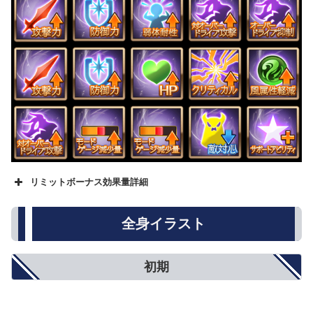
リミットボーナス効果量詳細
名称
★
★★
★★★
攻撃力
500
800
1000
全身イラスト
防御力
5%
8%
10%
HP
250
500
750
回復性能
10%
15%
20%
初期
アビリティダメージ
10%
15%
20%
アビリティダメージ上限
5%
8%
10%
対オーバードライブ攻撃
5%
8%
10%
オーバードライブ抑制
5%
8%
10%