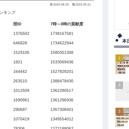
2020.08.25
2022.05.21
ランキング
団ID
7時～8時の貢献度
1376502
1738167581
本
646828
1734622944
1529105
1580351308
1821
1533069436
164442
1527828201
263510
1388478430
1012509
1362280517
1690961
1361296936
290687
1357308401
1070419
1349554012
78306
1272188062