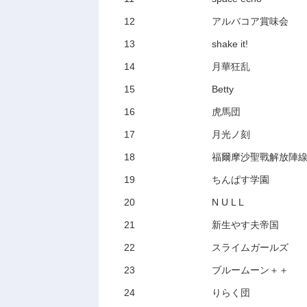
12
アルバコア賞味会
13
shake it!
14
月華狂乱
15
Betty
16
虎馬団
17
月光ノ刻
18
福爾摩沙聖戰解放陣
19
ちんぱす学園
20
N U L L
21
新生やす夫帝国
22
スライムガールズ
23
ブルームーン＋＋
24
りらく団