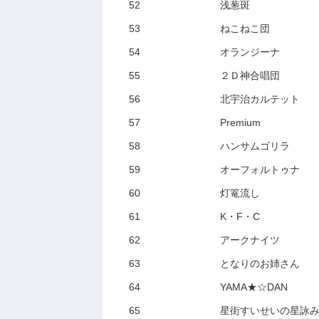
52
浅葱斑
53
ねこねこ団
54
オランジーナ
55
２Ｄ神合唱団
56
北宇治カルテット
57
Premium
58
ハンサムゴリラ
59
オーフォルトゥナ
60
灯篭流し
61
K・F・C
62
アークナイツ
63
となりのお姉さん
64
YAMA★☆DAN
65
星街すいせいの星詠