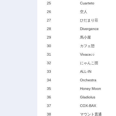
25
Cuarteto
26
空人
27
ひだまり荘
28
Divergence
29
馬小屋
30
カフェ憩
31
Vivace♪♪
32
にゃんこ団
33
ALL-IN
34
Orchestra
35
Honey Moon
36
Gladiolus
37
COX-BAX
38
マウント貫通