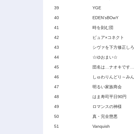
39
YGE
40
EDEN’sBOwY
41
時を刻む団
42
ピュア×コネクト
43
シヴァを下方修正し
44
☆ゆおまい☆
45
団名は…ナオキです
46
しゅわりんどり～み
47
明るい家族商会
48
はま寿司平日90円
49
ロマンスの神様
50
真・完全懲悪
51
Vanquish