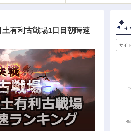
キ
8月土有利古戦場1日目朝時速
全