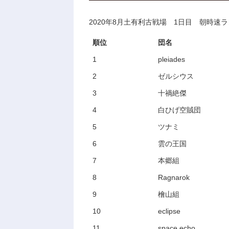
2020年8月土有利古戦場 1日目 朝時速
順位
団名
1
pleiades
2
ゼルシウス
3
十禍絶傑
4
白ひげ空賊団
5
ツナミ
6
雲の王国
7
本郷組
8
Ragnarok
9
檜山組
10
eclipse
11
space echo