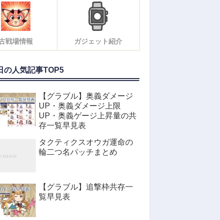
古戦場情報
ガジェット紹介
日の人気記事TOP5
【グラブル】奥義ダメージ
UP・奥義ダメージ上限
UP・奥義ゲージ上昇量の共
存一覧早見表
タクティクスオウガ運命の
輪二つ名パッチまとめ
【グラブル】追撃枠共存一
覧早見表