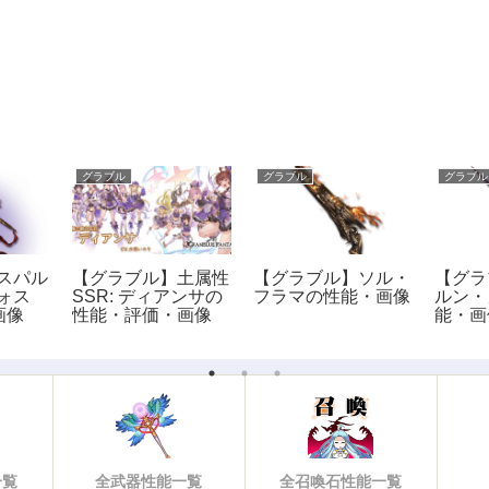
グラブル
グラブル
グラブル
スパル
【グラブル】土属性
【グラブル】ソル・
【グラ
ォス
SSR: ディアンサの
フラマの性能・画像
ルン・
画像
性能・評価・画像
能・画
一覧
全武器性能一覧
全召喚石性能一覧