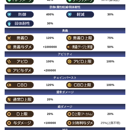
防御/属性軽減/弱体耐性
400%
30%
30%
奥義
120%
75%
+1000000
50%
アビリティ
100%
100%
+200000
チェインバースト
120%
100%
通常ダメージ
20%
総ダメージ
20%
20%
+100000
25%(上限不明)