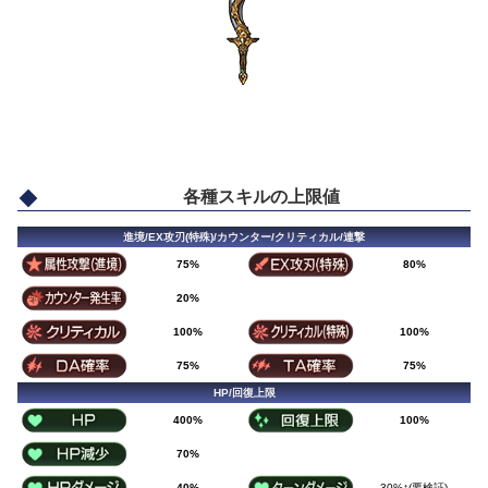
各種スキルの上限値
進境/EX攻刃(特殊)/カウンター/クリティカル/連撃
75%
80%
20%
100%
100%
75%
75%
HP/回復上限
400%
100%
70%
40%
30%↑(要検証)