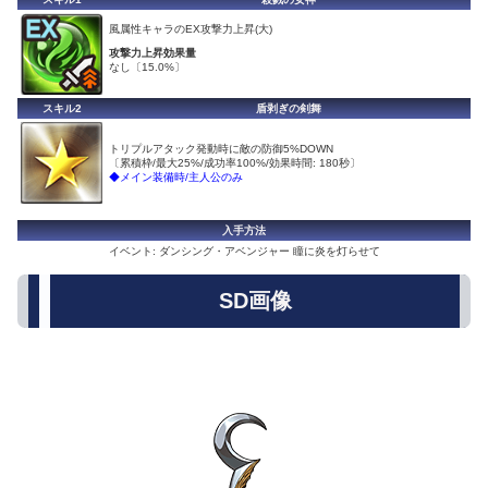
風属性キャラのEX攻撃力上昇(大)
攻撃力上昇効果量
なし〔15.0%〕
スキル2
盾剥ぎの剣舞
トリプルアタック発動時に敵の防御5%DOWN
〔累積枠/最大25%/成功率100%/効果時間: 180秒〕
◆メイン装備時/主人公のみ
入手方法
イベント: ダンシング・アベンジャー 瞳に炎を灯らせて
SD画像