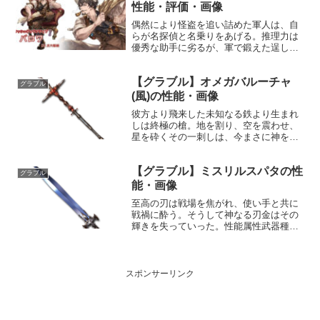
〔減衰値1...
性能・評価・画像
偶然により怪盗を追い詰めた軍人は、自
らが名探偵と名乗りをあげる。推理力は
優秀な助手に劣るが、軍で鍛えた逞しき
肉体は誰にも負けない。探偵としては鳴
かず飛ばずの日々を過ごすも、今日も
【グラブル】オメガバルーチャ
堂々と振る舞い、宿命のライバルを追い
グラブル
かける。プロフィール年齢：...
(風)の性能・画像
彼方より飛来した未知なる鉄より生まれ
しは終極の槍。地を割り、空を震わせ、
星を砕くその一刺しは、今まさに神をも
撃たん。性能属性武器種解放段階風槍HP
攻撃力MAXLv3503452200奥義神撃敵に
【グラブル】ミスリルスパタの性
風属性6.5倍ダメージ〔減衰値1,685,00...
グラブル
能・画像
至高の刃は戦場を焦がれ、使い手と共に
戦禍に酔う。そうして神なる刃金はその
輝きを失っていった。性能属性武器種解
放段階風剣10HP攻撃力MAXLv6577550奥
義ワイドブレード敵に風属性3.5倍ダメー
ジ〔減衰値1,685,000ダメージ〕入手...
スポンサーリンク