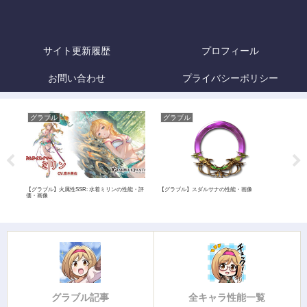
サイト更新履歴
プロフィール
お問い合わせ
プライバシーポリシー
グラブル
グラブル
グ
価・
【グラブル】火属性SSR: 水着ミリンの性能・評
【グラブル】スダルサナの性能・画像
【グ
価・画像
グラブル記事
全キャラ性能一覧