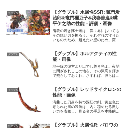
【グラブル】水属性SSR: 竈門炭
グラブル
治郎&竈門禰󠄀豆子&我妻善逸&嘴
平伊之助の性能・評価・画像
鬼殺の若き隊士達は、異世界においても
その鋭い刃を振るう。それぞれの守りた
いもののため、超えたい壁のため。変わ
らぬ強き想いを、その瞳に宿したまま
で。 プロフィール竈門炭治郎年齢：15歳
【グラブル】ホルアクティの性
身長：165cm体重：61kg種族：ヒューマ
グラブル
ン趣味：頭突き...
能・画像
地平線の彼方より出でし尊き光よ。夜闇
に閉ざされしこの地を、その気高き輝き
で照らしておくれ。さすれば、彼らは嫌
でも知ることになる。秘め続けた己が罪
と、心臓に突き立てられし罰を。性能属
【グラブル】レッドサイクロンの
性武器種解放段階光刀HP攻撃力
グラブル
MAXLv2023088150...
性能・画像
湾曲した刀身を持つ深紅の剣。黄金色に
彫られた嵐の装飾は、内に秘めたる激し
い力を表象し、見る者の手足を本能的に
竦ませる。性能属性武器種解放段階火剣
HP攻撃力MAXLv1522122100奥義ザマ
【グラブル】火属性R: バロワの
ン・ニハーヤ敵に火属性4.0倍ダメージ
グラブル