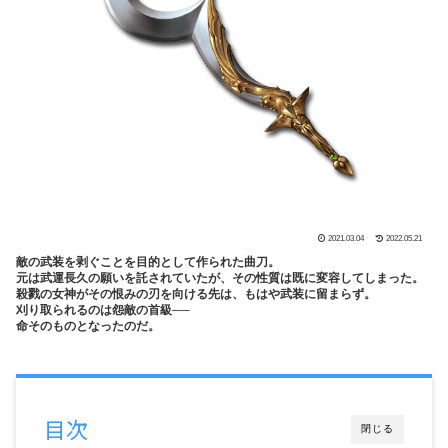
2021.03.04
2022.05.21
敵の武装を剥ぐことを目的として作られた曲刀。
元は武運長久の願いを託されていたが、その性質は既に変容してしまった。
殺戮の女神がその恨みの刃を向ける先は、もはや武装に留まらず。
刈り取られるのは怨敵の首級──
命そのものとなったのだ。
目次
閉じる