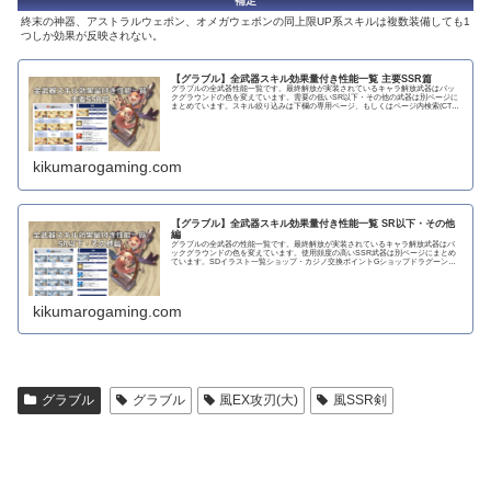
補足
終末の神器、アストラルウェポン、オメガウェポンの同上限UP系スキルは複数装備しても1
つしか効果が反映されない。
【グラブル】全武器スキル効果量付き性能一覧 主要SSR篇
グラブルの全武器性能一覧です。最終解放が実装されているキャラ解放武器はバッ
クグラウンドの色を変えています。需要の低いSR以下・その他の武器は別ページに
まとめています。スキル絞り込みは下欄の専用ページ、もしくはページ内検索(CTRL
＋F)で〇...
kikumarogaming.com
【グラブル】全武器スキル効果量付き性能一覧 SR以下・その他
編
グラブルの全武器の性能一覧です。最終解放が実装されているキャラ解放武器はバ
ックグラウンドの色を変えています。使用頻度の高いSSR武器は別ページにまとめ
ています。SDイラスト一覧ショップ・カジノ交換ポイントGショップドラグーンラ
ンス 攻撃力...
kikumarogaming.com
グラブル
グラブル
風EX攻刃(大)
風SSR剣