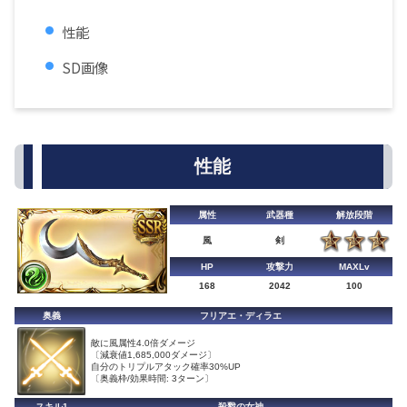
性能
SD画像
性能
属性
武器種
解放段階
風
剣
HP
攻撃力
MAXLv
168
2042
100
奥義
フリアエ・ディラエ
敵に風属性4.0倍ダメージ
〔減衰値1,685,000ダメージ〕
自分のトリプルアタック確率30%UP
〔奥義枠/効果時間: 3ターン〕
スキル1
殺戮の女神