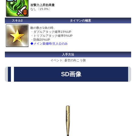
攻撃力上昇効果量
なし〔15.0%〕
スキル2
タイマンの極意
敵の数が1体の時、
・ダブルアタック確率15%UP
・トリプルアタック確率5%UP
・防御20%UP
◆メイン装備時/主人公のみ
入手方法
イベント: 蒼空の向こう側
SD画像