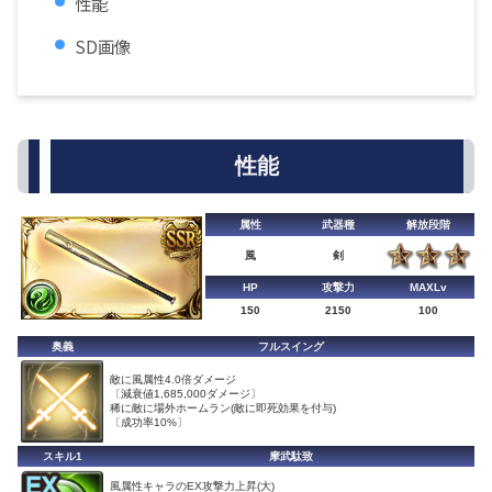
性能
SD画像
性能
属性
武器種
解放段階
風
剣
HP
攻撃力
MAXLv
150
2150
100
奥義
フルスイング
敵に風属性4.0倍ダメージ
〔減衰値1,685,000ダメージ〕
稀に敵に場外ホームラン(敵に即死効果を付与)
〔成功率10%〕
スキル1
摩武駄致
風属性キャラのEX攻撃力上昇(大)