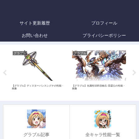
サイト更新履歴
プロフィール
お問い合わせ
プライバシーポリシー
グラブル
グラブル
グ
【グラ
評価
像
【グラブル】ディスターバンスシグナの性能・
【グラブル】光属性SSR召喚石: 雷霆公の性能・
画像
画像
グラブル記事
全キャラ性能一覧