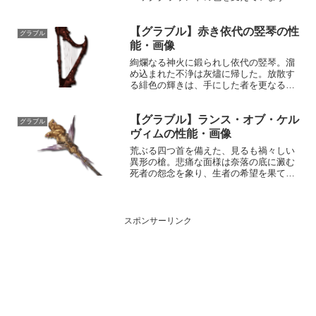
使用頻度の高いSSR武器は別ページにま
とめています。SDイラスト一覧ショッ
【グラブル】赤き依代の竪琴の性
プ・カジノ交換ポイントGショップドラ
グラブル
グーンランス 攻撃力...
能・画像
絢爛なる神火に鍛られし依代の竪琴。溜
め込まれた不浄は灰燼に帰した。放散す
る緋色の輝きは、手にした者を更なる高
みへと誘うだろう。性能属性武器種解放
段階火楽器1HP攻撃力MAXLv10798575奥
【グラブル】ランス・オブ・ケル
義レクイエム敵に火属性3.5倍ダメージ
グラブル
〔減衰値...
ヴィムの性能・画像
荒ぶる四つ首を備えた、見るも禍々しい
異形の槍。悲痛な面様は奈落の底に澱む
死者の怨念を象り、生者の希望を果てな
く蝕み絶望の淵へ突き落とす。性能属性
武器種解放段階闇槍HP攻撃力
MAXLv2001879100奥義四面狂歌敵に闇
属性4.0倍ダメージ...
スポンサーリンク