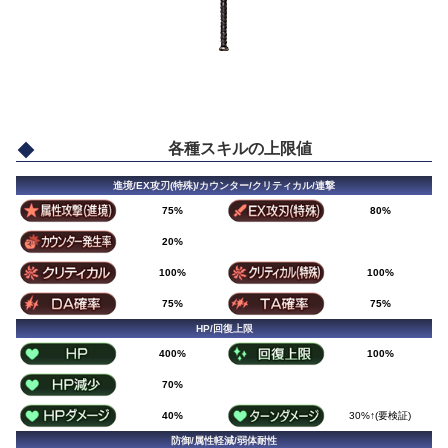
各種スキルの上限値
進境/EX攻刃(特殊)/カウンター/クリティカル/連撃
75%
80%
20%
100%
100%
75%
75%
HP/回復上限
400%
100%
70%
40%
30%↑(要検証)
防御/属性軽減/弱体耐性