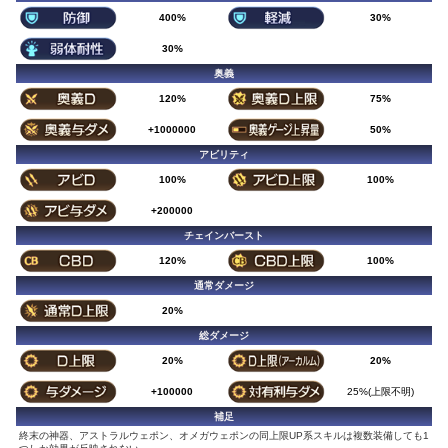
400%
30%
30%
奥義
120%
75%
+1000000
50%
アビリティ
100%
100%
+200000
チェインバースト
120%
100%
通常ダメージ
20%
総ダメージ
20%
20%
+100000
25%(上限不明)
補足
終末の神器、アストラルウェポン、オメガウェポンの同上限UP系スキルは複数装備しても1