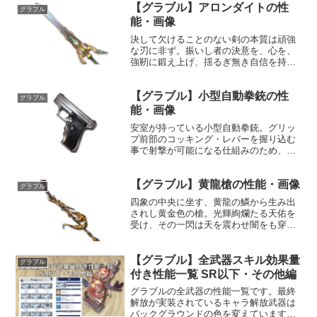
【グラブル】アロンダイトの性
グラブル
能・画像
決して欠けることのない剣の本質は頑強
な刃に非ず。振いし者の決意を、心を、
強靭に鍛え上げ、揺るぎ無き自信を持た
せることにあり。性能属性武器種解放段
階光剣10HP攻撃力MAXLv150175075奥義
【グラブル】小型自動拳銃の性
ライジングソード敵に光属性3.5倍ダメー
グラブル
ジ〔...
能・画像
安室が持っている小型自動拳銃。グリッ
プ前部のコッキング・レバーを握り込む
事で射撃が可能になる仕組みのため、携
帯時の暴発の危険がなく、安全性と即応
性を兼ね備えている。性能属性武器種解
【グラブル】黄龍槍の性能・画像
放段階風銃HP攻撃力MAXLv1602540150
グラブル
奥義スクイ...
四象の中央に坐す、黄龍の鱗から生み出
されし黄金色の槍。光輝絢爛たる天佑を
受け、その一閃は天を震わせ闇をも穿
つ。今まさに万有の頂とならん。性能属
性武器種解放段階光槍HP攻撃力
MAXLv3363010200奥義白召刃敵に光属
【グラブル】全武器スキル効果量
グラブル
性5.5倍ダメージ〔...
付き性能一覧 SR以下・その他編
グラブルの全武器の性能一覧です。最終
解放が実装されているキャラ解放武器は
バックグラウンドの色を変えています。