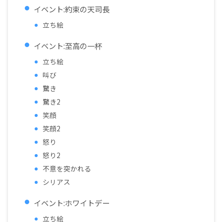
イベント:約束の天司長
立ち絵
イベント:至高の一杯
立ち絵
叫び
驚き
驚き2
笑顔
笑顔2
怒り
怒り2
不意を突かれる
シリアス
イベント:ホワイトデー
立ち絵