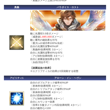
・奥義ダメージ上限15%/35%UP
奥義
パラダイス・ロスト
敵に光属性5.0倍ダメージ
〔減衰値
1,685,000
ダメージ〕
敵に審判の鐘効果を付与
〔最大Lv2/成功率100%/永続〕
自分の光属性攻撃40%UP
〔奥義枠/効果時間: 3ターン〕
自分に光属性追撃40%を付与
〔アビB枠/効果時間: 3ターン〕
自分に楽園追放効果を付与
〔永続/消去不可〕
【楽園追放の効果】
※エクリプティカの効果が2回発動する状態
アビリティ1
アローン・イン・ヘヴン
自分のダブルアタック確率40%UP
〔単体枠/効果時間: 4ターン〕
自分のトリプルアタック確率15%UP
〔単体枠/効果時間: 4ターン〕
自分の防御30%UP
〔アビB枠/効果時間: 4ターン〕
自分にカウンター効果
〔倍率3.5/被ダメージ/5回/効果時間: 4ターン〕
自分の敵対心+100