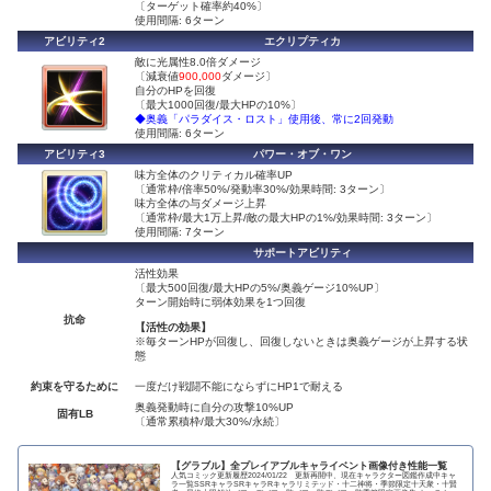
〔ターゲット確率約40%〕
使用間隔: 6ターン
アビリティ2
エクリプティカ
敵に光属性8.0倍ダメージ
〔減衰値
900,000
ダメージ〕
自分のHPを回復
〔最大1000回復/最大HPの10%〕
◆奥義「パラダイス・ロスト」使用後、常に2回発動
使用間隔: 6ターン
アビリティ3
パワー・オブ・ワン
味方全体のクリティカル確率UP
〔通常枠/倍率50%/発動率30%/効果時間: 3ターン〕
味方全体の与ダメージ上昇
〔通常枠/最大1万上昇/敵の最大HPの1%/効果時間: 3ターン〕
使用間隔: 7ターン
サポートアビリティ
活性効果
〔最大500回復/最大HPの5%/奥義ゲージ10%UP〕
ターン開始時に弱体効果を1つ回復
抗命
【活性の効果】
※毎ターンHPが回復し、回復しないときは奥義ゲージが上昇する状
態
約束を守るために
一度だけ戦闘不能にならずにHP1で耐える
奥義発動時に自分の攻撃10%UP
固有LB
〔通常累積枠/最大30%/永続〕
【グラブル】全プレイアブルキャライベント画像付き性能一覧
人気コミック更新履歴2024/01/22 更新再開中、現在キャラクター図鑑作成中キャ
ラ一覧SSRキャラSRキャラRキャラリミテッド・十二神将・季節限定十天衆・十賢