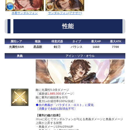
水着サンダルフォン
サンダルフォン(アナザー)
性能
属性レア
種族
得意武器
タイプ
最大HP
最大ATK
光属性SSR
星晶獣
剣/刀
バランス
1660
7700
奥義
アイン・ソフ・オウル
敵に光属性5.0倍ダメージ
〔減衰値
1,685,000
ダメージ〕
敵に審判の鐘効果を付与
〔最大Lv2/成功率100%/永続〕
◆次の奥義が「パラダイス・ロスト」に変化
〔消費まで永続/1回/消去不可〕
【審判の鐘の効果】
※Lvに応じてサンダルフォンが与える奥義ダメージと奥義ダメージ
上限が上昇する状態
・奥義ダメージ15%/25%UP