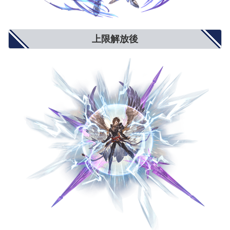
防御力UP/攻撃力DOWN
攻撃力-900
攻撃力-1300
攻撃力-1500
反射発動率UP
2%
4%
5%
回避率UP
1%
2%
3%
敵対心UP
小(+50)
中(+80)
大(+100)
上限解放後
敵対心DOWN
小(-30)
中(-40)
大(-50)
背水
小(1％〜3％)
中(1％〜6％)
大(1％〜9％)
渾身
小(3％〜1％)
中(4.5％〜1.5％)
大(6％〜2％)