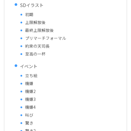
SDイラスト
初期
上限解放後
最終上限解放後
プリマーチフォーマル
約束の天司長
至高の一杯
イベント
立ち絵
機嫌
機嫌2
機嫌3
機嫌4
叫び
驚き
驚き2