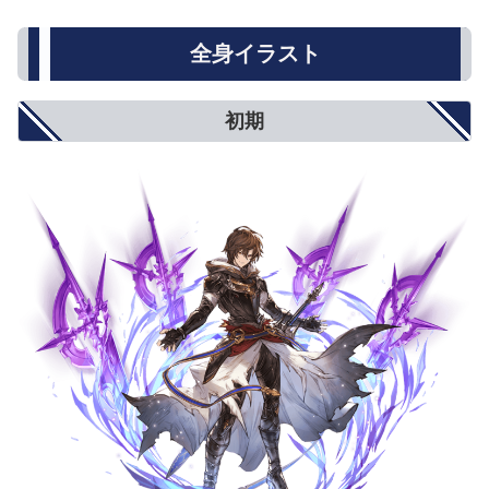
名称
★
★★
★★★
攻撃力
500
800
1000
全身イラスト
防御力
5%
8%
10%
HP
250
500
750
回復性能
10%
15%
20%
初期
アビリティダメージ
10%
15%
20%
アビリティダメージ上限
5%
8%
10%
対オーバードライブ攻撃
5%
8%
10%
オーバードライブ抑制
5%
8%
10%
弱体耐性
5%
8%
10%
弱体成功率
5%
8%
10%
属性攻撃
5%
8%
10%
属性軽減
2%
4%
5%
奥義ダメージ
10%
15%
20%
奥義ダメージ上限
5%
8%
10%
クリティカル確率
小(12%)
中(20%)
大(25%)
ダブルアタック確率
3%
5%
6%
トリプルアタック確率
2%
4%
5%
奥義ゲージ上昇量
5%
8%
10%
対ブレイク攻撃
5%
8%
10%
モードゲージ減少量
5%
8%
10%
攻撃力+900
攻撃力+1300
攻撃力+1500
攻撃力UP/防御力DOWN
防御力-10%
防御力-15%
防御力-20%
防御力+10%
防御力+15%
防御力+20%