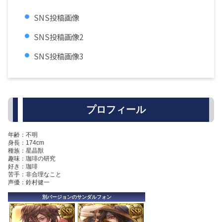
SNS投稿画像
SNS投稿画像2
SNS投稿画像3
プロフィール
年齢：不明
身長：174cm
種族：星晶獣
趣味：珈琲の研究
好き：珈琲
苦手：非合理なこと
声優：鈴村健一
別バージョンのサンダルフォン