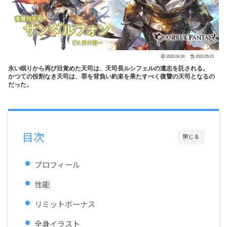
2020.04.28
2022.05.21
永い眠りから再び目覚めた天司は、天司長ルシフェルの遺志を託される。
かつての役割なき天司は、罪を背負い約束を果たすべく復讐の天司となるの
だった。
目次
閉じる
プロフィール
性能
リミットボーナス
全身イラスト