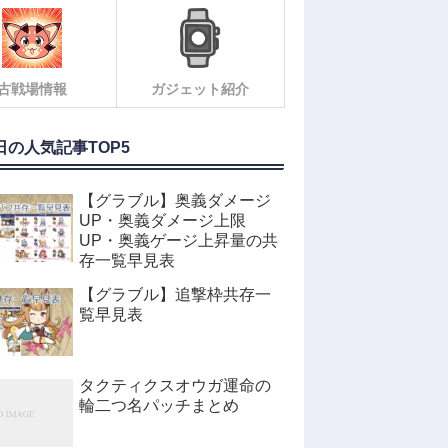
古戦場情報
ガジェット紹介
日の人気記事TOP5
【グラブル】奥義ダメージ
UP・奥義ダメージ上限
UP・奥義ゲージ上昇量の共
存一覧早見表
【グラブル】追撃枠共存一
覧早見表
タクティクスオウガ運命の
輪二つ名パッチまとめ