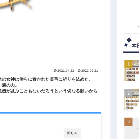
本
2021.04.22
2022.05.21
体の女神は傍らに置かれた長弓に祈りを込めた。
す風の力。
危機が及ぶこともないだろうという切なる願いから
閉じる