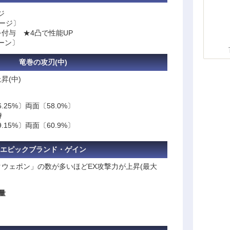
ジ
メージ〕
を付与 ★4凸で性能UP
ターン〕
竜巻の攻刃(中)
昇(中)
.25%〕両面〔58.0%〕
時
.15%〕両面〔60.9%〕
エピックブランド・ゲイン
ウェポン」の数が多いほどEX攻撃力が上昇(最大
量