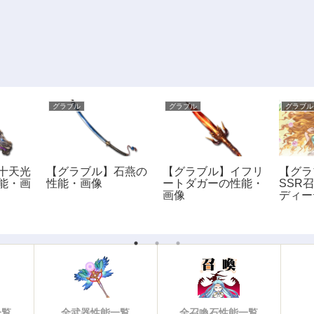
グラブル
グラブル
グラブル
十天光
【グラブル】石燕の
【グラブル】イフリ
【グラ
能・画
性能・画像
ートダガーの性能・
SSR
画像
ディー
像
一覧
全武器性能一覧
全召喚石性能一覧