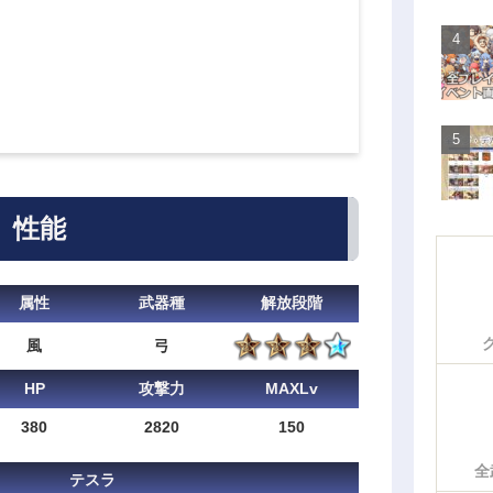
性能
属性
武器種
解放段階
風
弓
HP
攻撃力
MAXLv
380
2820
150
全
テスラ