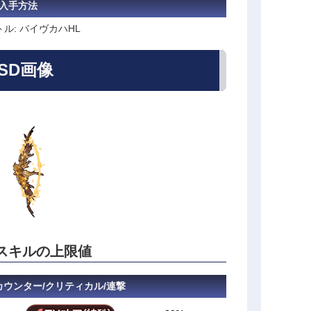
入手方法
ル: バイヴカハHL
SD画像
スキルの上限値
/カウンター/クリティカル/連撃