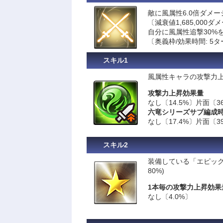
敵に風属性6.0倍ダメー
〔減衰値1,685,000ダ
自分に風属性追撃30%
〔奥義枠/効果時間: 5
スキル1
風属性キャラの攻撃力上
攻撃力上昇効果量
なし〔14.5%〕片面〔36
六竜シリーズサブ編成
なし〔17.4%〕片面〔39
スキル2
装備している「エピック
80%)
1本毎の攻撃力上昇効果
なし〔4.0%〕