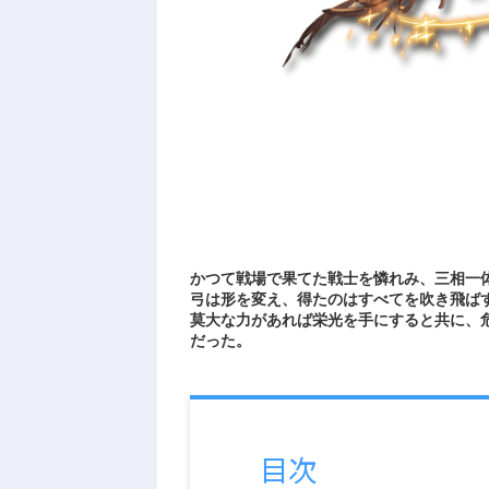
かつて戦場で果てた戦士を憐れみ、三相一
弓は形を変え、得たのはすべてを吹き飛ば
莫大な力があれば栄光を手にすると共に、
だった。
目次