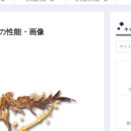
キ
の性能・画像
全