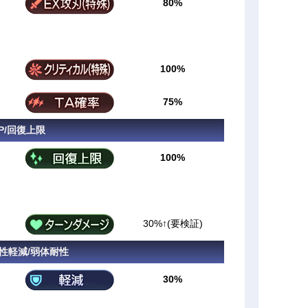
80%
100%
75%
P/回復上限
100%
30%↑(要検証)
属性軽減/弱体耐性
30%