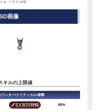
トル: ヘクトルHL
SD画像
スキルの上限値
/カウンター/クリティカル/連撃
80%