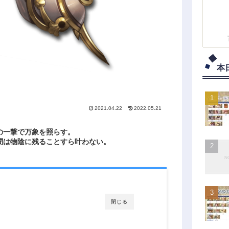
本
2021.04.22
2022.05.21
の一撃で万象を照らす。
闇は物陰に残ることすら叶わない。
閉じる