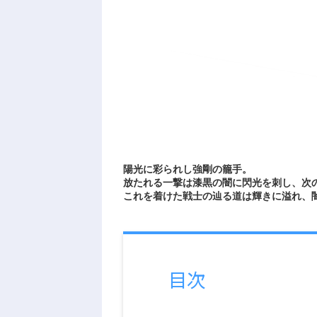
陽光に彩られし強剛の籠手。
放たれる一撃は漆黒の闇に閃光を刺し、次
これを着けた戦士の辿る道は輝きに溢れ、
目次