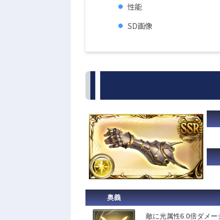
性能
SD画像
奥義
敵に光属性6.0倍ダメー