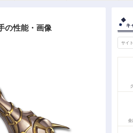
キ
手の性能・画像
全