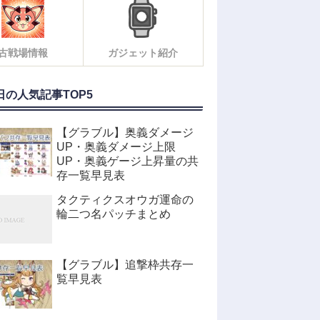
古戦場情報
ガジェット紹介
日の人気記事TOP5
【グラブル】奥義ダメージ
UP・奥義ダメージ上限
UP・奥義ゲージ上昇量の共
存一覧早見表
タクティクスオウガ運命の
輪二つ名パッチまとめ
【グラブル】追撃枠共存一
覧早見表