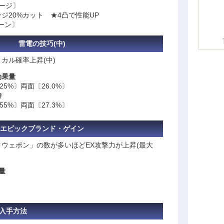
メージ〕
ジ20%カット ★4凸で性能UP
ターン〕
雷電の技巧(中)
カル確率上昇(中)
効果量
25%〕両面〔26.0%〕
時
55%〕両面〔27.3%〕
エピックブランド・ゲイン
ウェポン」の数が多いほどEX攻撃力が上昇(最大
量
入手方法