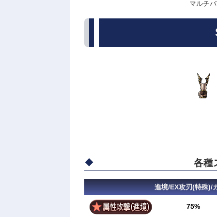
マルチバ
各種
進境/EX攻刃(特殊)
75%