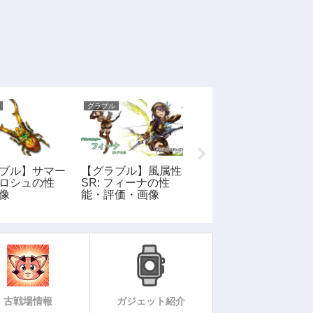
グラブル
グラブル
ブル】サマー
【グラブル】風属性
【グラブル】ヴァン
ロシュの性
SR: フィーナの性
プネイルの性能・画
像
能・評価・画像
像
古戦場情報
ガジェット紹介