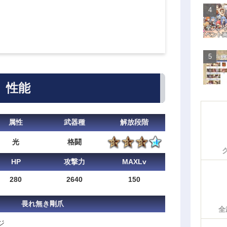
性能
属性
武器種
解放段階
光
格闘
HP
攻撃力
MAXLv
280
2640
150
畏れ無き剛爪
全
ジ