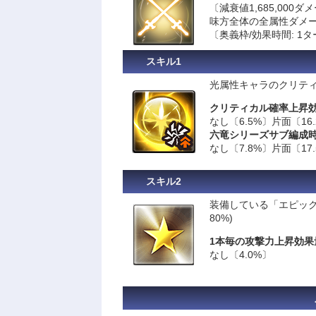
〔減衰値1,685,000ダ
味方全体の全属性ダメー
〔奥義枠/効果時間: 1
スキル1
光属性キャラのクリティ
クリティカル確率上昇
なし〔6.5%〕片面〔16.
六竜シリーズサブ編成
なし〔7.8%〕片面〔17.
スキル2
装備している「エピック
80%)
1本毎の攻撃力上昇効果
なし〔4.0%〕