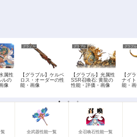
グラブル
グラブル
グラブル
水属性
【グラブル】ケルベ
【グラブル】光属性
【グラ
コルルの
ロス・オーダーの性
SSR召喚石: 黄龍の
ナイト
画像
能・画像
性能・評価・画像
能・画
一覧
全武器性能一覧
全召喚石性能一覧