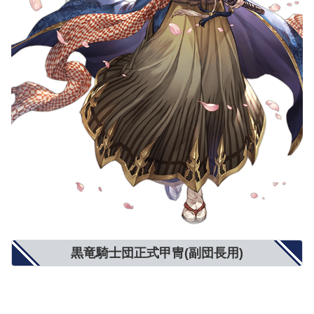
黒竜騎士団正式甲冑(副団長用)