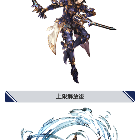
属性攻撃
5%
8%
10%
属性軽減
2%
4%
5%
奥義ダメージ
10%
15%
20%
奥義ダメージ上限
5%
8%
10%
クリティカル確率
小(12%)
中(20%)
大(25%)
ダブルアタック確率
3%
5%
6%
トリプルアタック確率
2%
4%
5%
奥義ゲージ上昇量
5%
8%
10%
対ブレイク攻撃
5%
8%
10%
モードゲージ減少量
5%
8%
10%
攻撃力+900
攻撃力+1300
攻撃力+1500
攻撃力UP/防御力DOWN
防御力-10%
防御力-15%
防御力-20%
防御力+10%
防御力+15%
防御力+20%
防御力UP/攻撃力DOWN
攻撃力-900
攻撃力-1300
攻撃力-1500
反射発動率UP
2%
4%
5%
回避率UP
1%
2%
3%
敵対心UP
小(+50)
中(+80)
大(+100)
上限解放後
敵対心DOWN
小(-30)
中(-40)
大(-50)
背水
小(1％〜3％)
中(1％〜6％)
大(1％〜9％)
渾身
小(3％〜1％)
中(4.5％〜1.5％)
大(6％〜2％)