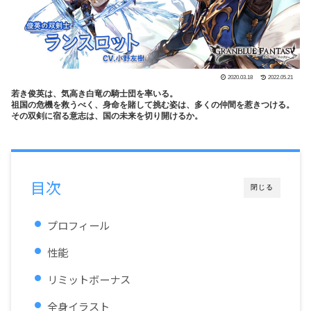
2020.03.18
2022.05.21
若き俊英は、気高き白竜の騎士団を率いる。
祖国の危機を救うべく、身命を賭して挑む姿は、多くの仲間を惹きつける。
その双剣に宿る意志は、国の未来を切り開けるか。
目次
閉じる
プロフィール
性能
リミットボーナス
全身イラスト