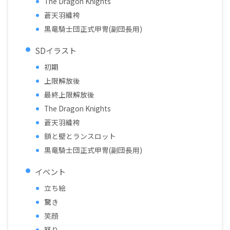
The Dragon Knights
蒼天羽織袴
黒竜騎士団正式甲冑(副団長用)
SDイラスト
初期
上限解放後
最終上限解放後
The Dragon Knights
蒼天羽織袴
鎖と壁とランスロット
黒竜騎士団正式甲冑(副団長用)
イベント
立ち絵
驚き
笑顔
怒り