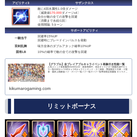
アビリティ3
サザンクロス
敵に4回水属性1.0倍ダメージ
〔減衰値
170,000
ダメージx4〕
自分が敵の全ての攻撃を回避
〔消費まで永続/1回〕
使用間隔: 5ターン
サポートアビリティ
回避率15%UP
一騎当千
回避時にブレードインパルスを発動
双剣乱舞
味方全体のダブルアタック確率10%UP
固有LB
10%の確率で敵の全ての攻撃を回避
【グラブル】全プレイアブルキャライベント画像付き性能一覧
人気コミック更新履歴2024/01/22 更新再開中、現在キャラクター図鑑作成中キャ
ラ一覧SSRキャラSRキャラRキャラリミテッド・十二神将・季節限定十天衆・十賢
者・最終上限解放バフ・デバフ一覧バフ一覧デバフ一覧季節限定画像集 キャラクタ
ー...
kikumarogaming.com
リミットボーナス