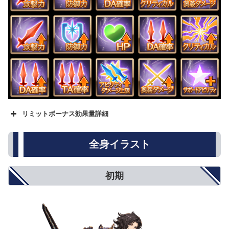
リミットボーナス効果量詳細
名称
★
★★
★★★
攻撃力
500
800
1000
全身イラスト
防御力
5%
8%
10%
HP
250
500
750
回復性能
10%
15%
20%
初期
アビリティダメージ
10%
15%
20%
アビリティダメージ上限
5%
8%
10%
対オーバードライブ攻撃
5%
8%
10%
オーバードライブ抑制
5%
8%
10%
弱体耐性
5%
8%
10%
弱体成功率
5%
8%
10%