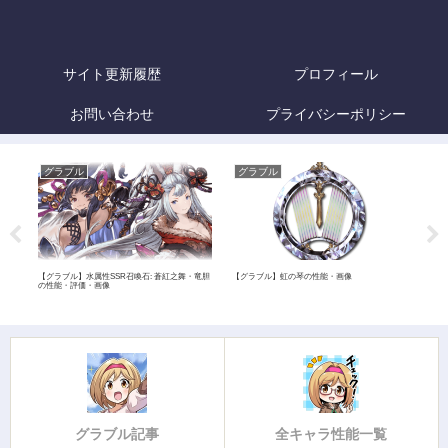
サイト更新履歴
プロフィール
お問い合わせ
プライバシーポリシー
グラブル
グラブル
グ
タル
【グラブル】水属性SSR召喚石: 蒼紅之舞・竜胆
【グラブル】虹の琴の性能・画像
【グ
の性能・評価・画像
グラブル記事
全キャラ性能一覧