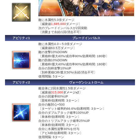
敵に水属性5.0倍ダメージ
〔減衰値
1,685,000
ダメージ〕
次のブレードインパルスが2回発動
〔消費まで永続/1回/消去不可〕
アビリティ1
ブレードインパルス
敵に水属性4.0～5.0倍ダメージ
〔減衰値63.5万ダメージ〕
敵の攻撃10%DOWN
〔累積枠/最大40%/成功率90%/効果時間: 180秒〕
敵の防御10%DOWN
〔累積枠/最大40%/成功率90%/効果時間: 180秒〕
自分の別枠攻撃10%UP
〔別枠累積C枠/最大50%/永続/消去不可〕
使用間隔: 5ターン
アビリティ2
ヴォーゲンシュトローム
敵全体に2回水属性1.5倍ダメージ
〔減衰値
315,000
ダメージx2
〕
自分の回避率60%UP
〔固有枠/効果時間: 3ターン〕
自分の敵対心+500
〔ターゲット確率約66.6%/効果時間: 3ターン〕
自分のダブルアタック確率100%UP
〔単体枠/効果時間: 3ターン〕
自分のトリプルアタック確率25%UP
〔単体枠/効果時間: 3ターン〕
自分に水属性追撃30%を付与
〔アビA枠/効果時間: 3ターン〕
使用間隔: 6ターン