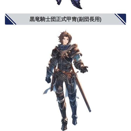
黒竜騎士団正式甲冑(副団長用)