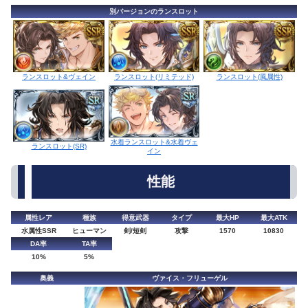
別バージョンのランスロット
ランスロット(リミテッド)
ランスロット&ヴェイン
ランスロット(風属性)
水着ランスロット&水着ヴェ
ランスロット(SR)
イン
性能
属性レア
種族
得意武器
タイプ
最大HP
最大ATK
水属性SSR
ヒューマン
剣/短剣
攻撃
1570
10830
DA率
TA率
10%
5%
奥義
ヴァイス・フリューゲル