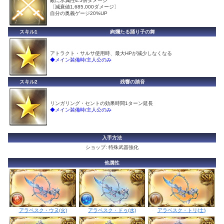
敵に水属性4.5倍ダメージ
〔減衰値1,685,000ダメージ〕
自分の奥義ゲージ20%UP
スキル1
絢爛たる踊り子の舞
アトラクト・サルサ使用時、最大HPが減少しなくなる
◆メイン装備時/主人公のみ
スキル2
残響の踏音
リンガリング・セントの効果時間1ターン延長
◆メイン装備時/主人公のみ
入手方法
ショップ: 特殊武器強化
他属性
アラベスク・ドゥ(水)
アラベスク・ウヌ(火)
アラベスク・トリ(土)