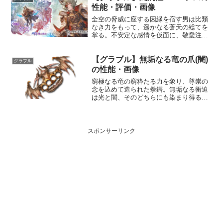
に光属性4.5倍ダメ...
性能・評価・画像
全空の脅威に座する因縁を宿す男は比類
なき力をもって、遥かなる蒼天の総てを
掌る。不安定な感情を仮面に、敬愛注ぐ
者への想いを胸に抱き、彼がゆく空の果
てを目指す。プロフィール年齢：不明身
【グラブル】無垢なる竜の爪(闇)
長：174cm種族：エルーン趣味：庭木の
グラブル
剪定好き：特にない苦...
の性能・画像
窮極なる竜の窮粋たる力を象り、尊崇の
念を込めて造られた拳鍔。無垢なる衝迫
は光と闇、そのどちらにも染まり得る。
万物流転、破壊は再生と渾然一体とな
り、此の世の全てを凌駕せしめん。性能
属性武器種解放段階闇格闘HP攻撃力
MAXLv237232810...
スポンサーリンク