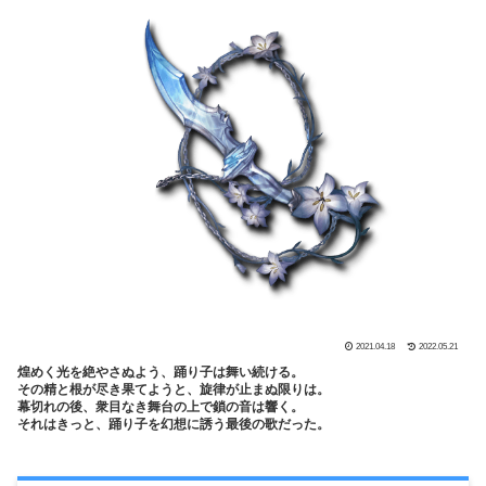
2021.04.18
2022.05.21
煌めく光を絶やさぬよう、踊り子は舞い続ける。
その精と根が尽き果てようと、旋律が止まぬ限りは。
幕切れの後、衆目なき舞台の上で鎖の音は響く。
それはきっと、踊り子を幻想に誘う最後の歌だった。