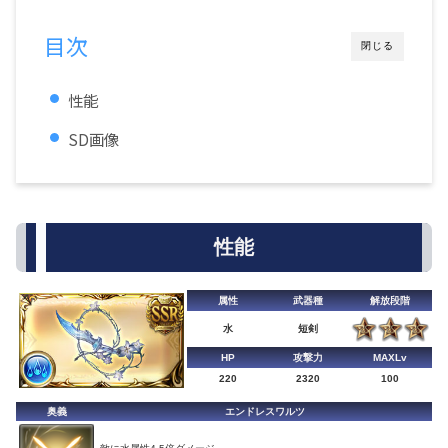
目次
閉じる
性能
SD画像
性能
属性
武器種
解放段階
水
短剣
HP
攻撃力
MAXLv
220
2320
100
奥義
エンドレスワルツ