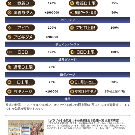
120%
75%
+1000000
50%
アビリティ
100%
100%
+200000
チェインバースト
120%
100%
通常ダメージ
20%
総ダメージ
20%
20%
+100000
25%(上限不明)
補足
終末の神器、アストラルウェポン、オメガウェポンの同上限UP系スキルは複数装備しても1
つしか効果が反映されない。
【グラブル】全武器スキル効果量付き性能一覧 主要SSR篇
グラブルの全武器性能一覧です。最終解放が実装されているキャラ解放武器はバッ
クグラウンドの色を変えています。需要の低いSR以下・その他の武器は別ページに
まとめています。スキル絞り込みは下欄の専用ページ、もしくはページ内検索(CTRL
＋F)で〇...