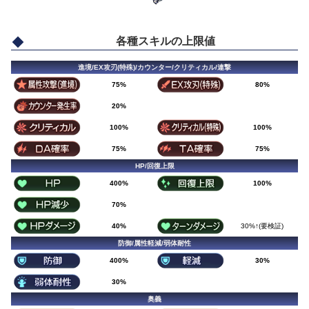
各種スキルの上限値
進境/EX攻刃(特殊)/カウンター/クリティカル/連撃
75%
80%
20%
100%
100%
75%
75%
HP/回復上限
400%
100%
70%
40%
30%↑(要検証)
防御/属性軽減/弱体耐性
400%
30%
30%
奥義