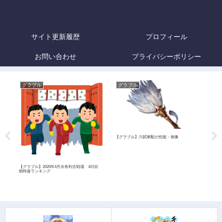
サイト更新履歴
プロフィール
お問い合わせ
プライバシーポリシー
グラブル
グラブル
グ
【グラ
画像
【グラブル】六韜軍配の性能・画像
【グラブル】2020年4月水有利古戦場 4日目
朝時速ランキング
人的記