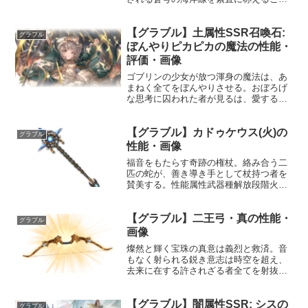
は出来ないが、海を満喫するための備え
にぬかりはない。プロフィール年齢：17
【グラブル】土属性SSR召喚石:
歳身長：158cm種族：ヒューマン趣味：
グラブル
掃除、洗濯、料理好...
ぼんやりピカピカの魔法の性能・
評価・画像
ゴブリンの少女が放つ渾身の魔法は、あ
まねく全てをぼんやりさせる。おぼろげ
な思考に囚われた者が見るは、愛する仲
間とピカピカの輝きを守れたことに喜
ぶ、少女の天真爛漫な姿のみである。声
【グラブル】カドゥケウス(火)の
優：小岩井ことり性能HP攻撃力
グラブル
MAXLv5831407100召...
性能・画像
福音をもたらす奇跡の権杖。絡み合う二
匹の蛇が、善き導き手として杖持つ者を
賛美する。性能属性武器種解放段階火杖
HP攻撃力MAXLv4353259200奥義救いの
杖敵に火属性5.5倍ダメージ〔減衰値
【グラブル】二王弓・真の性能・
1,685,000ダメージ〕自分のアビリティ
グラブル
再...
画像
燦然と輝く宝珠の真意は義烈と救済。音
もなく射られる鋭き意志は時空を超え、
去来に在する許されざる者全てを射抜く
ことで世界の運命を改変する。性能属性
武器種解放段階光弓HP攻撃力
【グラブル】闇属性SSR: シスの
MAXLv2302510100奥義二王双極雷洪敵
グラブル