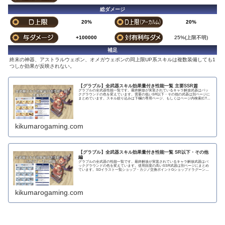
総ダメージ
20%
20%
+100000
25%(上限不明)
補足
終末の神器、アストラルウェポン、オメガウェポンの同上限UP系スキルは複数装備しても1
つしか効果が反映されない。
【グラブル】全武器スキル効果量付き性能一覧 主要SSR篇
グラブルの全武器性能一覧です。最終解放が実装されているキャラ解放武器はバッ
クグラウンドの色を変えています。需要の低いSR以下・その他の武器は別ページに
まとめています。スキル絞り込みは下欄の専用ページ、もしくはページ内検索(CTRL
＋F)で〇...
kikumarogaming.com
【グラブル】全武器スキル効果量付き性能一覧 SR以下・その他
編
グラブルの全武器の性能一覧です。最終解放が実装されているキャラ解放武器はバ
ックグラウンドの色を変えています。使用頻度の高いSSR武器は別ページにまとめ
ています。SDイラスト一覧ショップ・カジノ交換ポイントGショップドラグーンラ
ンス 攻撃力...
kikumarogaming.com