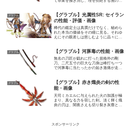
て罪業を掻き消し、理を拒絶する無の極
みに、高遠な浄福に導く。性能属性武器
種解放段階水杖HP攻撃力
【グラブル】光属性SR: セイラン
MAXLv4203140200奥義アポカリプス・
グラブル
グレイシア敵に水属性5....
の性能・評価・画像
稀代の鑑定士は真贋だけでなく、秘めら
れた本当の価値をその瞳に見る。それゆ
えにその眼差しは慈しむように品々に注
がれ、それらに込められた想いすらも見
通す。プロフィール年齢：不明身長：不
【グラブル】河豚毒の性能・画像
明種族：エルーン趣味：不明好き：不明
グラブル
苦手：不明声優：岡本信彦...
無名の刀匠が戯れに打った規格外の剛
刀。二尺五寸の巨大な刀身は峰打ち一つ
で河豚毒に当たったかの如き激痛が走る
との曰く付きで、その馬鹿げた重量か
ら、冥府の鬼ですら使いこなせないと伝
説される。性能属性武器種解放段階風刀
【グラブル】赤き熾炎の剣の性
グラブル
HP攻撃力MAXLv1482...
能・画像
天司ミカエルに与えられた火の加護が極
まり、真なる力を宿した剣。淡く輝く熾
炎の刃は、闇夜さえも切り裂き灰塵と化
す猛火を放つ。荘厳たる輝きを放つ赤き
剣を携えし者は、昏き混沌の世を照らす
希望の光となる。性能属性武器種解放段
階火剣HP攻撃力MAXL...
スポンサーリンク