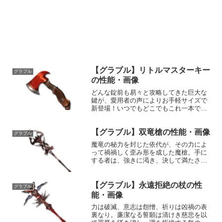
【グラブル】リトルマスターキー
グラブル
の性能・画像
どんな錠前も易々と攻略してきた巨大な
鍵が、愛用者の声によりお手軽サイズで
新登場！いつでもどこでもこれ一本で、
あらゆる場所に自由自在に踏み入れるこ
とができる便利な逸品。性能属性武器種
【グラブル】双竜槍の性能・画像
解放段階闇剣10HP攻撃力
グラブル
MAXLv145175775奥義オ...
魔竜の秘力を封じた依代が、その力によ
って禍禍しく歪み形を成した魔槍。手に
する者は、強きに渇き、決して満たされ
ぬ戦闘欲に支配される。性能属性武器種
解放段階闇槍HP攻撃力
MAXLv2632395100奥義双竜覇敵に闇属
【グラブル】永遠拒絶の杖の性
グラブル
性4.5倍ダメージ〔減衰値...
能・画像
力は破滅、意志は怨憎、祈りは凶禍の表
裏なり。廉潔なる誓願は清けき慈悲を以