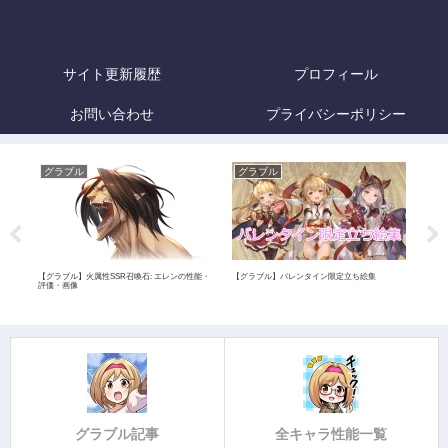
サイト更新履歴
プロフィール
お問い合わせ
プライバシーポリシー
グラブル
グラブル
グ
【グラ
能・
神の性
【グラブル】火属性SSR召喚石: エレンの性能・
【グラブル】バレンタイン限定立ち絵集
評価・画像
グラブル記事
全キャラ性能一覧