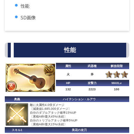
性能
SD画像
性能
属性
武器種
解放段階
火
斧
HP
攻撃力
MAXLv
132
2223
100
奥義
ハイテンション・ルアウ
敵に火属性4.0倍ダメージ
〔減衰値1,685,000ダメージ〕
自分のダブルアタック確率15%UP
〔累積A枠/最大45%/永続〕
自分のトリプルアタック確率5%UP
〔累積A枠/最大15%/永続〕
スキル1
美花の攻刃