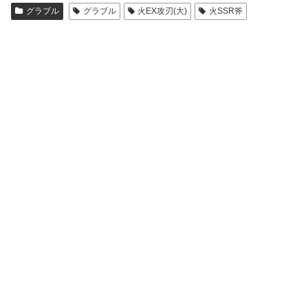
グラブル
グラブル
火EX攻刃(大)
火SSR斧