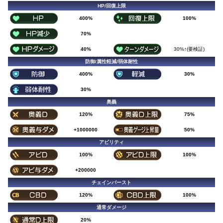
HP/回復上限
400%
100%
70%
40%
30%↑(要検証)
防御/属性軽減/弱体耐性
400%
30%
30%
奥義
120%
75%
+1000000
50%
アビリティ
100%
100%
+200000
チェインバースト
120%
100%
通常ダメージ
20%