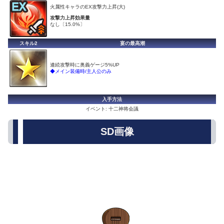
火属性キャラのEX攻撃力上昇(大)
攻撃力上昇効果量
なし〔15.0%〕
スキル2
宴の最高潮
連続攻撃時に奥義ゲージ5%UP
◆メイン装備時/主人公のみ
入手方法
イベント: 十二神将会議
SD画像