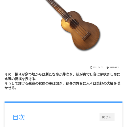
2021.04.01
2022.05.21
その一振りが穿つ地からは新たな命が芽吹き、弦が奏でし音は芽吹きし命に
永遠の祝福を授ける。
そうして輝ける生命の祝祭の幕は開き、歓喜の舞台に人々は笑顔の大輪を咲
かせる。
目次
閉じる