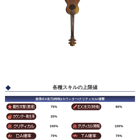
各種スキルの上限値
進境/EX攻刃(特殊)/カウンター/クリティカル/連撃
75%
80%
20%
100%
100%
75%
75%