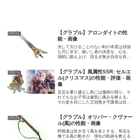
【グラブル】アロンダイトの性
グラブル
能・画像
決して欠けることのない剣の本質は頑強
な刃に非ず。振いし者の決意を、心を、
強靭に鍛え上げ、揺るぎ無き自信を持た
せることにあり。性能属性武器種解放段
階光剣10HP攻撃力MAXLv150175075奥義
【グラブル】風属性SSR: セルエ
ライジングソード敵に光属性3.5倍ダメー
グラブル
ジ〔...
ル(クリスマス)の性能・評価・画
像
災厄を乗り越えし島には傷跡が残り、そ
れでもなお子等は健気に痛みを耐える。
その姿を目にした王冠無き守護者は自ら
の幼き日の幸せを思い、幼子達にそれ以
上の幸福あれと願った。プロフィール年
【グラブル】オリバー・クヴァー
齢：25歳身長：182cm種族：エルーン趣
グラブル
味：読書、執務（王...
ル(風)の性能・画像
狩猟者は吹き交う風を友とする。草花を
撫でる風の動きが、弾丸の軌跡を教える