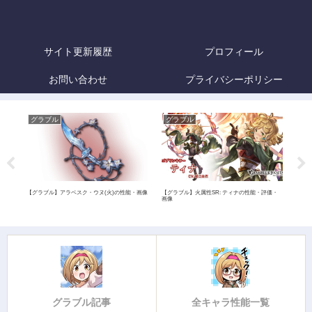
サイト更新履歴
プロフィール
お問い合わせ
プライバシーポリシー
グラブル
グラブル
グ
・評
【グラブル】アラベスク・ウヌ(火)の性能・画像
【グラブル】火属性SR: ティナの性能・評価・
【グ
画像
画像
グラブル記事
全キャラ性能一覧