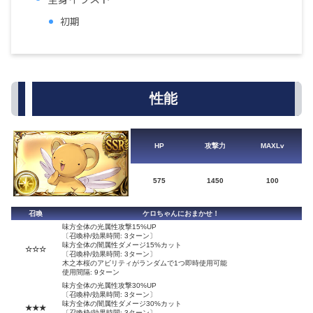
初期
性能
HP
攻撃力
MAXLv
575
1450
100
召喚
ケロちゃんにおまかせ！
味方全体の光属性攻撃15%UP
〔召喚枠/効果時間: 3ターン〕
味方全体の闇属性ダメージ15%カット
☆☆☆
〔召喚枠/効果時間: 3ターン〕
木之本桜のアビリティがランダムで1つ即時使用可能
使用間隔: 9ターン
味方全体の光属性攻撃30%UP
〔召喚枠/効果時間: 3ターン〕
味方全体の闇属性ダメージ30%カット
★★★
〔召喚枠/効果時間: 3ターン〕