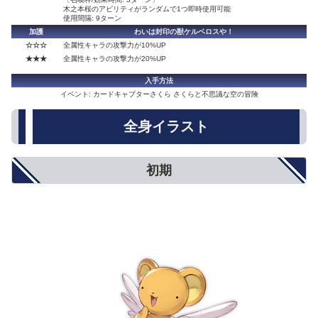
木之本桜のアビリティがランダムで1つ即時使用可能
使用間隔: 9ターン
加護
わいは封印の獣ケルベロスや！
☆☆☆
全属性キャラの攻撃力が10%UP
★★★
全属性キャラの攻撃力が20%UP
入手方法
イベント: カードキャプターさくら さくらと不思議な空の冒険
全身イラスト
初期