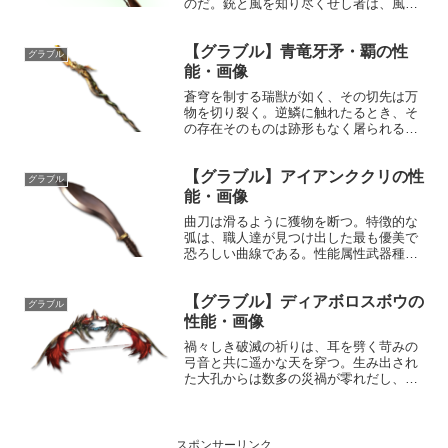
のだ。銃と風を知り尽くせし者は、風と
心を通わせ、己が弾丸の行く先を読む。
性能属性武器種解放段階風銃HP攻撃力
【グラブル】青竜牙矛・覇の性
MAXLv2003030150奥義エテルネル・ル
グラブル
トゥール敵に...
能・画像
蒼穹を制する瑞獣が如く、その切先は万
物を切り裂く。逆鱗に触れたるとき、そ
の存在そのものは跡形もなく屠られるだ
ろう。性能属性武器種解放段階風槍HP攻
撃力MAXLv2792560200奥義四象雲流星
【グラブル】アイアンククリの性
昂・東青敵に風属性5.5倍ダメージ〔減衰
グラブル
値1,...
能・画像
曲刀は滑るように獲物を断つ。特徴的な
弧は、職人達が見つけ出した最も優美で
恐ろしい曲線である。性能属性武器種解
放段階風短剣5HP攻撃力MAXLv4850040
奥義ステップバイト敵に風属性2.0倍ダメ
【グラブル】ディアボロスボウの
ージ〔減衰値1,685,000ダメージ〕入手...
グラブル
性能・画像
禍々しき破滅の祈りは、耳を劈く苛みの
弓音と共に遥かな天を穿つ。生み出され
た大孔からは数多の災禍が零れだし、空
を昏き深淵へと葬り去る。性能属性武器
種解放段階闇弓HP攻撃力
MAXLv2182450150奥義深淵の淀み敵に
闇属性4.5倍ダメージ〔...
スポンサーリンク