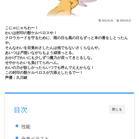
2021.01.26
2022.05.21
こにゃにゃちわー！
わいは封印の獣ケルベロスや！
クロウカードを守るために、雨の日も風の日もずっと本の番をしとったん
や。
そんなわいを目覚めさしたんは他でもないさくらなんや。
あいつは戸惑いながらもよう頑張っとる。
おかげでわいにも少しずつ魔力が戻ってきとるしな。
せやからわいも負けてられへん。
わいの力が欲しかったらいつでも呼んでええからな！
この封印の獣ケルベロスが力添えしたるでー！
声優：久川綾
目次
閉じる
性能
全身イラスト