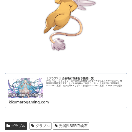
【グラブル】全召喚石画像付き性能一覧
グランブルーファンタジーの全召喚石の性能を画像付きで見ることができます。性
能詳細は随時更新予定。サイト内検索もご利用ください。※過去5件の更新履歴
2021/10/21更新 桂小太郎&エリザベスを追加2021/10/31更新 イーウィヤを追加...
kikumarogaming.com
グラブル
グラブル
光属性SSR召喚石