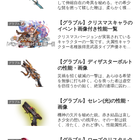
して伸縮自在の奇異を秘める。その希少
な髭を撚って鞣した鞭は、柔らかく獲物
を絡め取り、無量の絞圧で鋼鉄さえも引
き千切る。性能属性武器種解放段階風剣
【グラブル】クリスマスキャラの
HP攻撃力MAXLv2002290150奥義四象雲
グラブル
流嵐吹・東...
イベント画像付き性能一覧
クリスマスバージョンが実装されている
キャラクターの一覧です。火属性キャラ
クター名種族得意武器タイプ声優ネモネ
(クリスマス)エルーン斧/槍バランス高垣
彩陽姉と妹と騎空団の仲間達、それから
【グラブル】ディザスターボルト
ついでに全空にプレゼントを振りまいて
グラブル
やろうと、テキトー少...
の性能・画像
災禍を招く破滅の一撃は、あらゆる希望
を無惨に打ち砕く。心を喪った者は虚空
を彷徨うかの如く、絶望の連環に囚われ
る。性能属性武器種解放段階火銃HP攻撃
力MAXLv83154175奥義イヴィルローア敵
【グラブル】セレン(光)の性能・
に火属性3.5倍ダメージ〔減衰値1,685,0...
グラブル
画像
機神の欠片を秘めた銃。赤き結晶は哀し
き少女の想いの残滓か。その一射は鋭
く、冷たく、されど儚い。性能属性武器
種解放段階光銃HP攻撃力
MAXLv2233493200奥義機神解放敵に光
【グラブル】ローズクリスタルク
属性5.5倍ダメージ〔減衰値1,685,000ダ