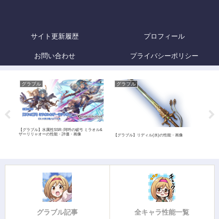
サイト更新履歴
プロフィール
お問い合わせ
プライバシーポリシー
グラブル
グラブル
グ
【グラブル】水属性SSR: 阿吽の破弓 ミラオル&
ザーリリャオーの性能・評価・画像
【グラブル】リディル(水)の性能・画像
【グ
グラブル記事
全キャラ性能一覧