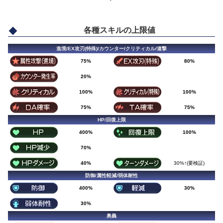
各種スキルの上限値
進境/EX攻刃(特殊)/カウンター/クリティカル/連撃
75%
80%
20%
100%
100%
75%
75%
HP/回復上限
400%
100%
70%
40%
30%↑(要検証)
防御/属性軽減/弱体耐性
400%
30%
30%
奥義