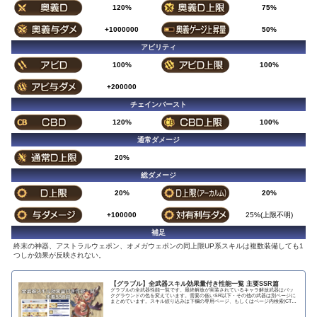
120%
75%
+1000000
50%
アビリティ
100%
100%
+200000
チェインバースト
120%
100%
通常ダメージ
20%
総ダメージ
20%
20%
+100000
25%(上限不明)
補足
終末の神器、アストラルウェポン、オメガウェポンの同上限UP系スキルは複数装備しても1
つしか効果が反映されない。
【グラブル】全武器スキル効果量付き性能一覧 主要SSR篇
グラブルの全武器性能一覧です。最終解放が実装されているキャラ解放武器はバッ
クグラウンドの色を変えています。需要の低いSR以下・その他の武器は別ページに
まとめています。スキル絞り込みは下欄の専用ページ、もしくはページ内検索(CTRL
＋F)で〇...