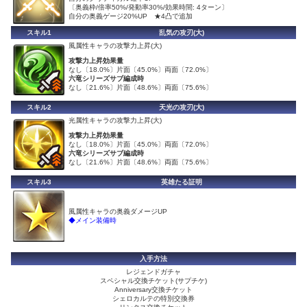
〔奥義枠/倍率50%/発動率30%/効果時間: 4ターン〕
自分の奥義ゲージ20%UP ★4凸で追加
スキル1
乱気の攻刃(大)
風属性キャラの攻撃力上昇(大)
攻撃力上昇効果量
なし〔18.0%〕片面〔45.0%〕両面〔72.0%〕
六竜シリーズサブ編成時
なし〔21.6%〕片面〔48.6%〕両面〔75.6%〕
スキル2
天光の攻刃(大)
光属性キャラの攻撃力上昇(大)
攻撃力上昇効果量
なし〔18.0%〕片面〔45.0%〕両面〔72.0%〕
六竜シリーズサブ編成時
なし〔21.6%〕片面〔48.6%〕両面〔75.6%〕
スキル3
英雄たる証明
風属性キャラの奥義ダメージUP
◆メイン装備時
入手方法
レジェンドガチャ
スペシャル交換チケット(サプチケ)
Anniversary交換チケット
シェロカルテの特別交換券