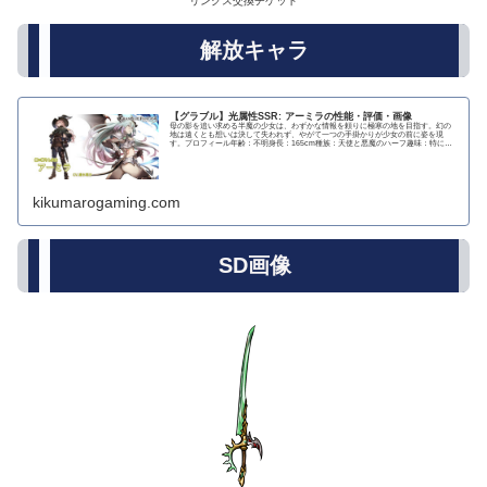
リンクス交換チケット
解放キャラ
【グラブル】光属性SSR: アーミラの性能・評価・画像
母の影を追い求める半魔の少女は、わずかな情報を頼りに極寒の地を目指す。幻の
地は遠くとも想いは決して失われず、やがて一つの手掛かりが少女の前に姿を現
す。プロフィール年齢：不明身長：165cm種族：天使と悪魔のハーフ趣味：特にな
し好き：肉全般、...
kikumarogaming.com
SD画像