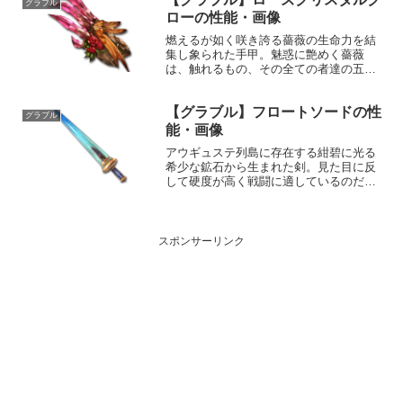
グラブル
メージ〕敵に光...
ローの性能・画像
燃えるが如く咲き誇る薔薇の生命力を結
集し象られた手甲。魅惑に艶めく薔薇
は、触れるもの、その全ての者達の五臓
を華麗な鉤爪で細断する。性能属性武器
種解放段階土格闘HP攻撃力
【グラブル】フロートソードの性
MAXLv2352200100奥義ドミネイション
グラブル
フィスト敵に土属性4.5...
能・画像
アウギュステ列島に存在する紺碧に光る
希少な鉱石から生まれた剣。見た目に反
して硬度が高く戦闘に適しているのだ
が、その瑞々しい色合いのためか、多く
の貴族から観賞用としての支持を得てい
る。性能属性武器種解放段階水剣10HP攻
撃力MAXLv1601...
スポンサーリンク