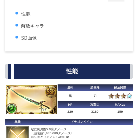
性能
解放キャラ
SD画像
性能
属性
武器種
解放段階
風
刀
HP
攻撃力
MAXLv
220
3180
150
奥義
ドラゴンベイン
敵に風属性5.0倍ダメージ
〔減衰値1,685,000ダメージ〕
自分のクリティカル確率UP