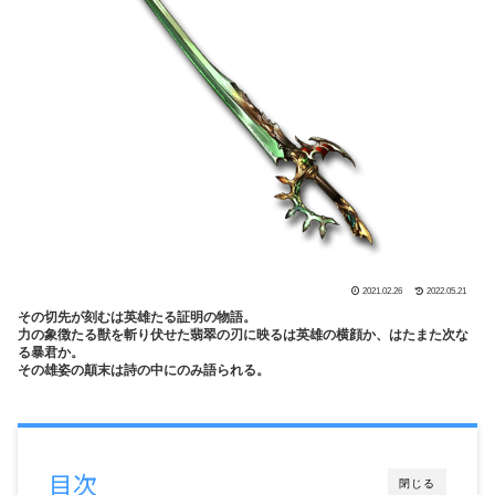
2021.02.26
2022.05.21
その切先が刻むは英雄たる証明の物語。
力の象徴たる獣を斬り伏せた翡翠の刃に映るは英雄の横顔か、はたまた次な
る暴君か。
その雄姿の顛末は詩の中にのみ語られる。
目次
閉じる