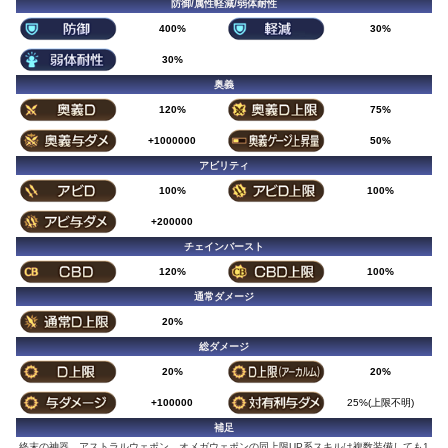
防御/属性軽減/弱体耐性
400%
30%
30%
奥義
120%
75%
+1000000
50%
アビリティ
100%
100%
+200000
チェインバースト
120%
100%
通常ダメージ
20%
総ダメージ
20%
20%
+100000
25%(上限不明)
補足
終末の神器、アストラルウェポン、オメガウェポンの同上限UP系スキルは複数装備しても1