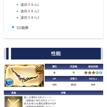
選択スキル1
選択スキル2
選択スキル3
SD画像
性能
属性
武器種
解放段階
水
弓
HP
攻撃力
MAXLv
305
3822
200
奥義
神撃
敵に水属性6.5倍ダメージ
〔減衰値1,685,000ダメージ〕
味方全体の水属性攻撃30%UP
〔奥義枠/効果時間: 4ターン〕