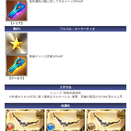
有利属性の敵に対して与ダメージ25%UP
【トリア】
選択3
フルゴル・エーラーティオ
奥義ゲージ上昇量10%UP
【テーセラ】
入手方法
ショップ: 特殊武器強化
※作成やスキル付与に使う素材はマルチバトル: 進撃、究極の竜及びそのHL等から入手
他属性