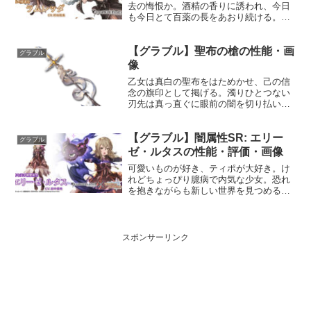
去の悔恨か。酒精の香りに誘われ、今日
も今日とて百薬の長をあおり続ける。そ
の千鳥足は、果たして何処にたどり着く
のか。プロフィール年齢：27歳身長：
【グラブル】聖布の槍の性能・画
12cm種族：ドラフ趣味：酒好き：宴会で
グラブル
歌うこと、お酒に強い...
像
乙女は真白の聖布をはためかせ、己の信
念の旗印として掲げる。濁りひとつない
刃先は真っ直ぐに眼前の闇を切り払い、
希望の光として人々を導くのだった。性
能属性武器種解放段階光槍HP攻撃力
【グラブル】闇属性SR: エリー
MAXLv3513082150奥義ディヴァイン･ウ
グラブル
ィングス敵に...
ゼ・ルタスの性能・評価・画像
可愛いものが好き、ティポが大好き。け
れどちょっぴり臆病で内気な少女。恐れ
を抱きながらも新しい世界を見つめるそ
の瞳が、不思議な冒険の果てに見つけた
のは新しい友達。その出会いは、更なる
勇気とぬくもりを彼女にくれた。プロフ
ィール年齢：12歳身長：...
スポンサーリンク