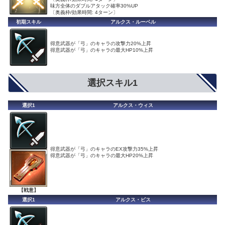
味方全体のダブルアタック確率30%UP
〔奥義枠/効果時間: 4ターン〕
初期スキル
アルクス・ルーベル
得意武器が「弓」のキャラの攻撃力20%上昇
得意武器が「弓」のキャラの最大HP10%上昇
選択スキル1
選択1
アルクス・ウィス
得意武器が「弓」のキャラのEX攻撃力35%上昇
得意武器が「弓」のキャラの最大HP20%上昇
【戦意】
選択1
アルクス・ビス