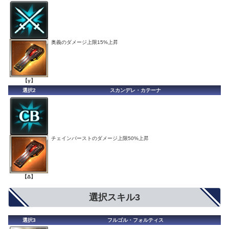
奥義のダメージ上限15%上昇
【γ】
選択2
スカンデレ・カテーナ
チェインバーストのダメージ上限50%上昇
【Δ】
選択スキル3
選択3
フルゴル・フォルティス