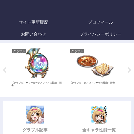
サイト更新履歴
プロフィール
お問い合わせ
プライバシーポリシー
グラブル
グラブル
グ
像
【グラブル】サマービーチスフィアの性能・画
【グラブル】タアロ・マサラの性能・画像
【グ
像
グラブル記事
全キャラ性能一覧