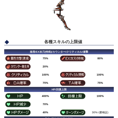
各種スキルの上限値
進境/EX攻刃(特殊)/カウンター/クリティカル/連撃
75%
80%
20%
100%
100%
75%
75%
HP/回復上限
400%
100%
70%
40%
30%↑(要検証)