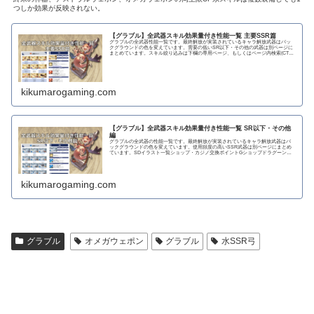
つしか効果が反映されない。
【グラブル】全武器スキル効果量付き性能一覧 主要SSR篇
グラブルの全武器性能一覧です。最終解放が実装されているキャラ解放武器はバッ
クグラウンドの色を変えています。需要の低いSR以下・その他の武器は別ページに
まとめています。スキル絞り込みは下欄の専用ページ、もしくはページ内検索(CTRL
＋F)で〇...
kikumarogaming.com
【グラブル】全武器スキル効果量付き性能一覧 SR以下・その他
編
グラブルの全武器の性能一覧です。最終解放が実装されているキャラ解放武器はバ
ックグラウンドの色を変えています。使用頻度の高いSSR武器は別ページにまとめ
ています。SDイラスト一覧ショップ・カジノ交換ポイントGショップドラグーンラ
ンス 攻撃力...
kikumarogaming.com
グラブル
オメガウェポン
グラブル
水SSR弓