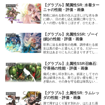
【グラブル】闇属性SR: 水着ター
グラブル
ニャの性能・評価・画像
闇夜に紛れる影の住人は涼しげな衣を身
に纏い、日の差し込む楽園に降り立つ。
人々の想いを取りこぼさず、ひたむきに
受け止め続ける内に、いつしか心は温か
なもので満たされ始めていた。プロフィ
【グラブル】光属性SSR: ゾーイ
ール年齢：21歳身長：171cm種族：ヒュ
グラブル
ーマン趣味：ナイフ...
(銃)の性能・評価・画像
世界に迫る未曾有の危機、調停者たる彼
女は真の姿へと還らんとする。だが――
彼女はあまりにも人に染まりすぎてしま
った。プロフィール年齢：不明身長：
157cm種族：星晶獣趣味：何かを学ぶこ
【グラブル】土属性SSR召喚石:
と好き：人間、世界、パイ苦手：混沌声
グラブル
優：小清水亜美別バージ...
守畏禍の性能・評価・画像
儀式と称し叩き割られ、娯楽としてその
身は破壊される。果ては甘い蜜を根こそ
ぎ吸われ、その身を守る鎧は味気ないと
捨て置かれる。そんな残酷な運命を背負
う夏の守畏禍の怨念が超巨大守畏禍に結
【グラブル】土属性SR: ラムレッ
集し、ついに守畏禍の化身となって顕現
グラブル
した。性能HP攻撃力MA...
ダの性能・評価・画像
酒で濁すはくり返す別れか、はたまた過