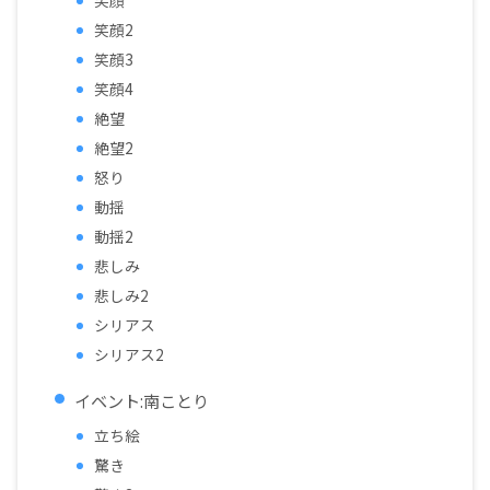
笑顔
笑顔2
笑顔3
笑顔4
絶望
絶望2
怒り
動揺
動揺2
悲しみ
悲しみ2
シリアス
シリアス2
イベント:南ことり
立ち絵
驚き