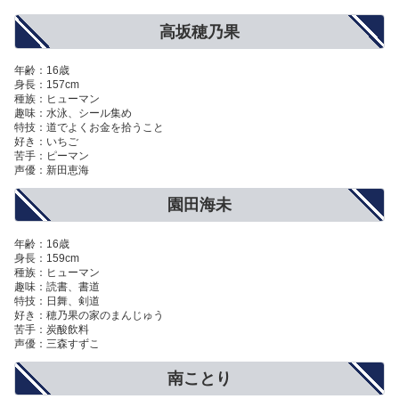
高坂穂乃果
年齢：16歳
身長：157cm
種族：ヒューマン
趣味：水泳、シール集め
特技：道でよくお金を拾うこと
好き：いちご
苦手：ピーマン
声優：新田恵海
園田海未
年齢：16歳
身長：159cm
種族：ヒューマン
趣味：読書、書道
特技：日舞、剣道
好き：穂乃果の家のまんじゅう
苦手：炭酸飲料
声優：三森すずこ
南ことり