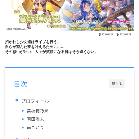
2020.04.28
2022.05.21
招かれし少女達はライブを行う。
自らが望んだ夢を叶えるために……
その願いが叶い、人々が笑顔になる日はそう遠くない。
目次
閉じる
プロフィール
高坂穂乃果
園田海未
南ことり