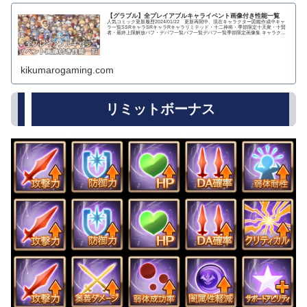
【グラブル】全プレイアブルキャライベント画像付き性能一覧
人気コミック更新履歴2024/01/22 更新再開中、現在キャラクター図鑑作成中キャ
ラ一覧SSRキャラSRキャラRキャラリミテッド・十二神将・季節限定十天衆・十賢
者・最終上限解放バフ・デバフ一覧バフ一覧デバフ一覧季節限定画像集 キャラクタ
ー...
kikumarogaming.com
リミットボーナス