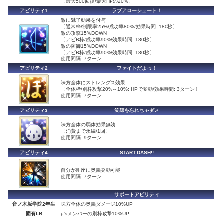
〔最大500回復/最大HPの20%〕
アビリティ1
ラブアローシュート！
敵に魅了効果を付与
〔通常枠/制限率25%/成功率80%/効果時間: 180秒〕
敵の攻撃15%DOWN
〔アビB枠/成功率90%/効果時間: 180秒〕
敵の防御15%DOWN
〔アビB枠/成功率90%/効果時間: 180秒〕
使用間隔: 7ターン
アビリティ2
ファイトだよっ！
味方全体にストレングス効果
〔全体枠/別枠攻撃20%～10%: HPで変動/効果時間: 3ターン〕
使用間隔: 7ターン
アビリティ3
笑顔を忘れちゃダメ
味方全体の弱体効果無効
〔消費まで永続/1回〕
使用間隔: 9ターン
アビリティ4
START:DASH!!
自分が即座に奥義発動可能
使用間隔: 7ターン
サポートアビリティ
音ノ木坂学院2年生
味方全体の奥義ダメージ10%UP
固有LB
μ'sメンバーの別枠攻撃10%UP