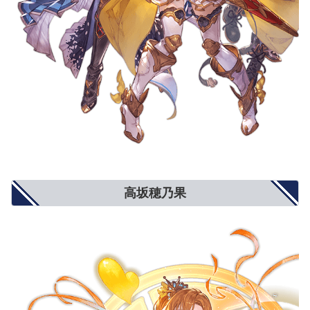
高坂穂乃果