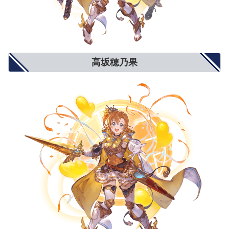
攻撃力+900
攻撃力+1300
攻撃力+1500
攻撃力UP/防御力DOWN
防御力-10%
防御力-15%
防御力-20%
防御力+10%
防御力+15%
防御力+20%
防御力UP/攻撃力DOWN
攻撃力-900
攻撃力-1300
攻撃力-1500
反射発動率UP
2%
4%
5%
回避率UP
1%
2%
3%
敵対心UP
小(+50)
中(+80)
大(+100)
高坂穂乃果
敵対心DOWN
小(-30)
中(-40)
大(-50)
背水
小(1％〜3％)
中(1％〜6％)
大(1％〜9％)
渾身
小(3％〜1％)
中(4.5％〜1.5％)
大(6％〜2％)