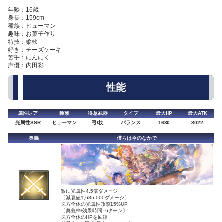
年齢：16歳
身長：159cm
種族：ヒューマン
趣味：お菓子作り
特技：柔軟
好き：チーズケーキ
苦手：にんにく
声優：内田彩
性能
属性レア
種族
得意武器
タイプ
最大HP
最大ATK
光属性SSR
ヒューマン
弓/杖
バランス
1630
8022
奥義
僕らは今のなかで
敵に光属性4.5倍ダメージ
〔減衰値1,685,000ダメージ〕
味方全体の光属性攻撃15%UP
〔奥義枠/効果時間: 6ターン〕
味方全体のHPを回復