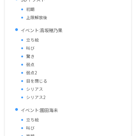
初期
上限解放後
イベント:高坂穂乃果
立ち絵
叫び
驚き
弱点
弱点2
目を閉じる
シリアス
シリアス2
イベント:園田海未
立ち絵
叫び