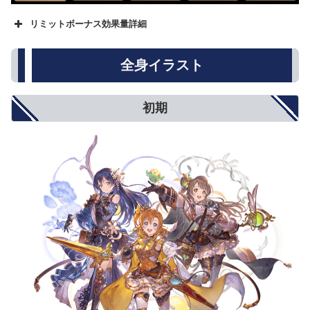
リミットボーナス効果量詳細
名称
★
★★
★★★
攻撃力
500
800
1000
全身イラスト
防御力
5%
8%
10%
HP
250
500
750
回復性能
10%
15%
20%
初期
アビリティダメージ
10%
15%
20%
アビリティダメージ上限
5%
8%
10%
対オーバードライブ攻撃
5%
8%
10%
オーバードライブ抑制
5%
8%
10%
弱体耐性
5%
8%
10%
弱体成功率
5%
8%
10%
属性攻撃
5%
8%
10%
属性軽減
2%
4%
5%
奥義ダメージ
10%
15%
20%
奥義ダメージ上限
5%
8%
10%
クリティカル確率
小(12%)
中(20%)
大(25%)
ダブルアタック確率
3%
5%
6%
トリプルアタック確率
2%
4%
5%
奥義ゲージ上昇量
5%
8%
10%
対ブレイク攻撃
5%
8%
10%
モードゲージ減少量
5%
8%
10%