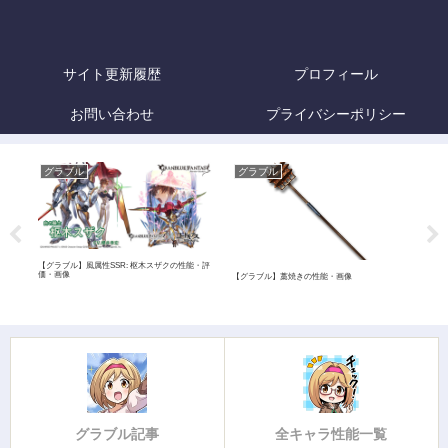
サイト更新履歴
プロフィール
お問い合わせ
プライバシーポリシー
グラブル
グラブル
グ
評価・
【グラブル】風属性SSR: 枢木スザクの性能・評
価・画像
【グラブル】藁焼きの性能・画像
【グ
グラブル記事
全キャラ性能一覧