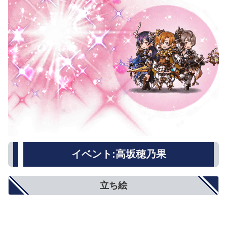
イベント:高坂穂乃果
立ち絵