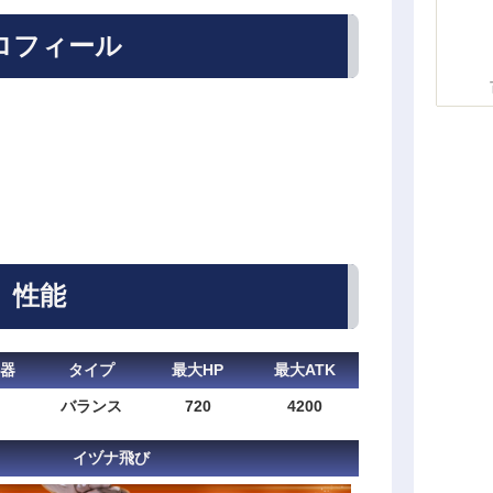
ロフィール
性能
器
タイプ
最大HP
最大ATK
バランス
720
4200
イヅナ飛び