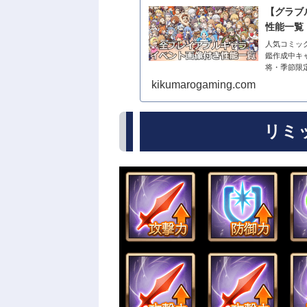
【グラブ
性能一覧
人気コミック
鑑作成中キ
将・季節限
覧デバフ一覧
kikumarogaming.com
リミ