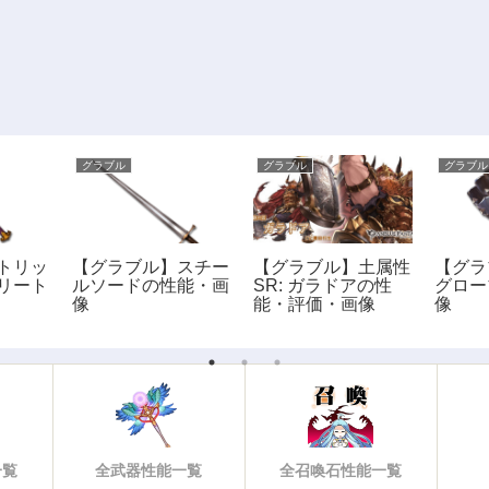
グラブル
グラブル
グラブル
トリッ
【グラブル】スチー
【グラブル】土属性
【グラ
リート
ルソードの性能・画
SR: ガラドアの性
グロー
像
能・評価・画像
像
一覧
全武器性能一覧
全召喚石性能一覧