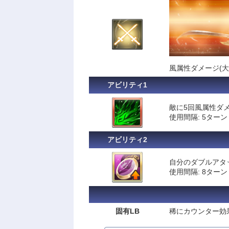
風属性ダメージ(大
アビリティ1
敵に5回風属性ダ
使用間隔: 5ターン
アビリティ2
自分のダブルアタッ
使用間隔: 8ターン
固有LB
稀にカウンター効果