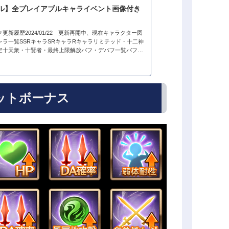
ル】全プレイアブルキャライベント画像付き
更新履歴2024/01/22 更新再開中、現在キャラクター図
ャラ一覧SSRキャラSRキャラRキャラリミテッド・十二神
定十天衆・十賢者・最終上限解放バフ・デバフ一覧バフ一
季節限定画像集 キャラクター...
ットボーナス