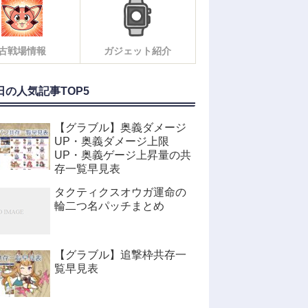
古戦場情報
ガジェット紹介
日の人気記事TOP5
【グラブル】奥義ダメージ
UP・奥義ダメージ上限
UP・奥義ゲージ上昇量の共
存一覧早見表
タクティクスオウガ運命の
輪二つ名パッチまとめ
【グラブル】追撃枠共存一
覧早見表