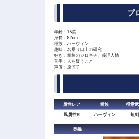
プ
年齢：15歳
身長：82cm
種族：ハーヴィン
趣味：名乗り口上の研究
好き：相棒のジロキチ、義理人情
苦手：人を疑うこと
声優：原涼子
属性レア
種族
得意武
風属性R
ハーヴィン
短剣
奥義