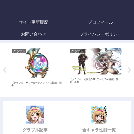
サイト更新履歴
プロフィール
お問い合わせ
プライバシーポリシー
グラブル
グラブル
グ
【グラブル】光属性SSR: アーミラの性能・評
【グラ
価・画像
像
・画
【グラブル】サマービーチスフィアの性能・画
像
グラブル記事
全キャラ性能一覧