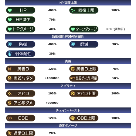
HP/回復上限
400%
100%
70%
40%
30%↑(要検証)
防御/属性軽減/弱体耐性
400%
30%
30%
奥義
120%
75%
+1000000
50%
アビリティ
100%
100%
+200000
チェインバースト
120%
100%
通常ダメージ
20%