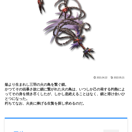
2021.04.22
2022.05.21
焔より生まれし三羽の火の鳥を繋ぐ鎖。
かつてその凶暴さ故に鎖に繋がれた火の鳥は、いつしか己の発する灼熱によ
ってその身を焼き尽くしたが、しかし息絶えることはなく、鎖と溶け合いひ
とつになった。
朽ちてなお、火炎に捧げる生贄を探し求めるのだ。