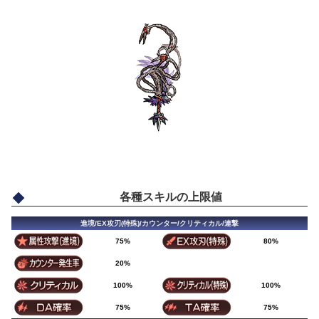
各種スキルの上限値
進境/EX攻刃(特殊)/カウンター/クリティカル/連撃
75%
80%
20%
100%
100%
75%
75%