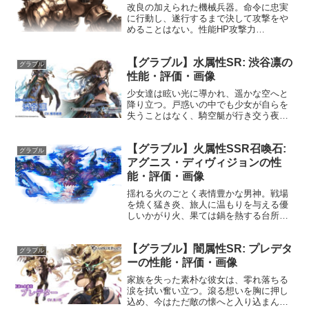
改良の加えられた機械兵器。命令に忠実
に行動し、遂行するまで決して攻撃をや
めることはない。性能HP攻撃力
MAXLv551110075召喚機械兵・改召喚
☆☆☆敵全体に火属性ダメージ(大)使用間
【グラブル】水属性SR: 渋谷凛の
隔: 9ターン★★★敵全体に火属性ダメー
グラブル
ジ(大)使用...
性能・評価・画像
少女達は眩い光に導かれ、遥かな空へと
降り立つ。戸惑いの中でも少女が自らを
失うことはなく、騎空艇が行き交う夜空
には少女の想いを込めた密やかな歌声が
響く。プロフィール年齢：15歳身長：
【グラブル】火属性SSR召喚石:
165cm体重：44kg種族：ヒューマン趣
グラブル
味：犬の散歩声優：...
アグニス・ディヴィジョンの性
能・評価・画像
揺れる火のごとく表情豊かな男神。戦場
を焼く猛き炎、旅人に温もりを与える優
しいかがり火、果ては鍋を熱する台所の
火など、あらゆる火へと姿を変えて、気
まぐれに世界を覗き見る。声優：？性能
【グラブル】闇属性SR: プレデタ
HP攻撃力MAXLv9192310150召喚裁きの
グラブル
炎☆☆☆☆...
ーの性能・評価・画像
家族を失った素朴な彼女は、零れ落ちる
涙を拭い奮い立つ。滾る想いを胸に押し
込め、今はただ敵の懐へと入り込まん