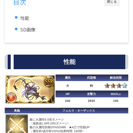
目次
閉じる
性能
SD画像
性能
属性
武器種
解放段階
火
剣
HP
攻撃力
MAXLv
240
2830
150
奥義
フェルラ・ネーザックス
敵に火属性6.0倍ダメージ
〔減衰値1,685,000ダメージ〕
敵の火属性防御20%DOWN ★4凸で性能UP
〔属性枠/成功率100%/効果時間: 180秒〕