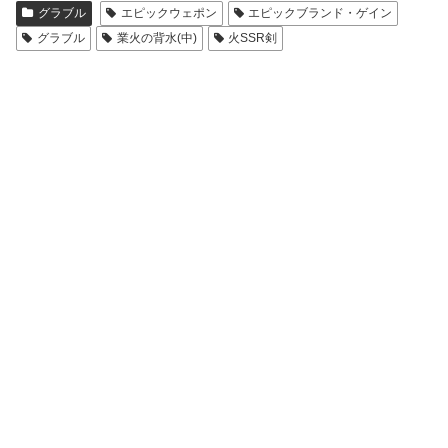
グラブル
エピックウェポン
エピックブランド・ゲイン
グラブル
業火の背水(中)
火SSR剣