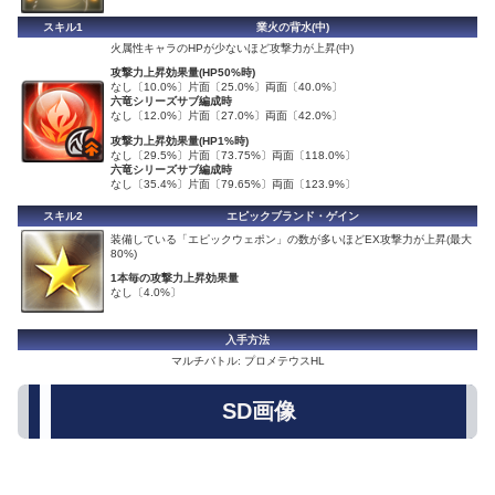
スキル1
業火の背水(中)
火属性キャラのHPが少ないほど攻撃力が上昇(中)
攻撃力上昇効果量(HP50%時)
なし〔10.0%〕片面〔25.0%〕両面〔40.0%〕
六竜シリーズサブ編成時
なし〔12.0%〕片面〔27.0%〕両面〔42.0%〕
攻撃力上昇効果量(HP1%時)
なし〔29.5%〕片面〔73.75%〕両面〔118.0%〕
六竜シリーズサブ編成時
なし〔35.4%〕片面〔79.65%〕両面〔123.9%〕
スキル2
エピックブランド・ゲイン
装備している「エピックウェポン」の数が多いほどEX攻撃力が上昇(最大
80%)
1本毎の攻撃力上昇効果量
なし〔4.0%〕
入手方法
マルチバトル: プロメテウスHL
SD画像