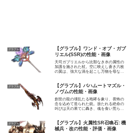
【グラブル】ワンド・オブ・ガブ
グラブル
リエル(SSR)の性能・画像
天司ガブリエルから比類なき水の属性の
加護を施された杖。空に映えし蒼き六枚
の翼は、強大な渦を起こし万物を母なる
海へと還す。手にする者を魅了する荘厳
な煌めきは、闇をも払う力となろう。性
【グラブル】バハムートマズル・
能属性武器種解放段階水杖HP攻撃力
グラブル
MAXLv28021001...
ノヴムの性能・画像
創世の龍の壊乱たる咆哮を象り、畏怖の
念を込めて造られた銃。放たれる絶命の
叫びは天の果てに轟き、魂を食い荒ら
す。性能属性武器種解放段階闇銃HP攻撃
力MAXLv1712645100奥義レギンレイヴ
【グラブル】火属性SR召喚石: 機
敵に闇属性4.0倍ダメージ〔減衰値
グラブル
1,685,0...
械兵・改の性能・評価・画像