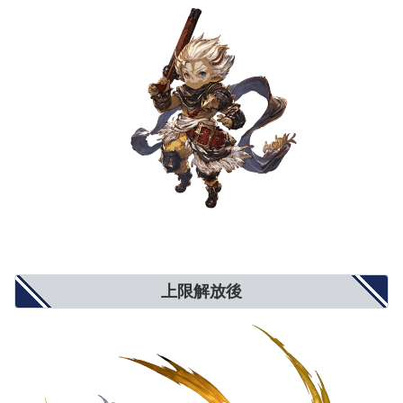
弱体成功率
5%
8%
10%
属性攻撃
5%
8%
10%
属性軽減
2%
4%
5%
奥義ダメージ
10%
15%
20%
奥義ダメージ上限
5%
8%
10%
クリティカル確率
小(12%)
中(20%)
大(25%)
ダブルアタック確率
3%
5%
6%
トリプルアタック確率
2%
4%
5%
奥義ゲージ上昇量
5%
8%
10%
対ブレイク攻撃
5%
8%
10%
モードゲージ減少量
5%
8%
10%
攻撃力+900
攻撃力+1300
攻撃力+1500
攻撃力UP/防御力DOWN
防御力-10%
防御力-15%
防御力-20%
防御力+10%
防御力+15%
防御力+20%
防御力UP/攻撃力DOWN
攻撃力-900
攻撃力-1300
攻撃力-1500
反射発動率UP
2%
4%
5%
回避率UP
1%
2%
3%
敵対心UP
小(+50)
中(+80)
大(+100)
上限解放後
敵対心DOWN
小(-30)
中(-40)
大(-50)
背水
小(1％〜3％)
中(1％〜6％)
大(1％〜9％)
渾身
小(3％〜1％)
中(4.5％〜1.5％)
大(6％〜2％)