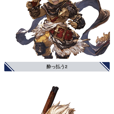
酔っ払う2