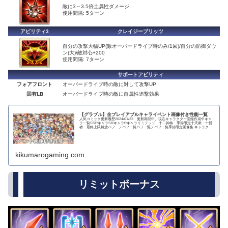
敵に3～3.5倍土属性ダメージ
使用間隔: 5ターン
アビリティ3
クレイジーブリッツ
自分の攻撃大幅UP(敵オーバードライブ時のみ/1回)/自分の防御ダウ
ン(大)/敵対心+200
使用間隔: 7ターン
サポートアビリティ
フォアフロント
オーバードライブ時の敵に対して攻撃UP
固有LB
オーバードライブ時の敵に自属性追撃効果
【グラブル】全プレイアブルキャライベント画像付き性能一覧
人気コミック更新履歴2024/01/22 更新再開中、現在キャラクター図鑑作成中キャ
ラ一覧SSRキャラSRキャラRキャラリミテッド・十二神将・季節限定十天衆・十賢
者・最終上限解放バフ・デバフ一覧バフ一覧デバフ一覧季節限定画像集 キャラクタ
ー...
kikumarogaming.com
リミットボーナス