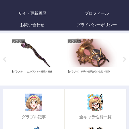
サイト更新履歴
プロフィール
お問い合わせ
プライバシーポリシー
グラブル
グラブル
グ
画像
【グラブル】スカルワンドの性能・画像
【グラブル】修武の籠手(火)の性能・画像
【グ
グラブル記事
全キャラ性能一覧