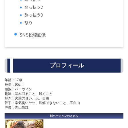
酔っ払う2
酔っ払う3
怒り
SNS投稿画像
プロフィール
年齢：17歳
身長：95cm
種族：ハーヴィン
趣味：暴れ回ること、騒ぐこと
好き：火薬の臭い、犬、自由
苦手：辛気臭いヤツ、理解できないこと、不自由
声優：内山昂輝
別バージョンのスカル