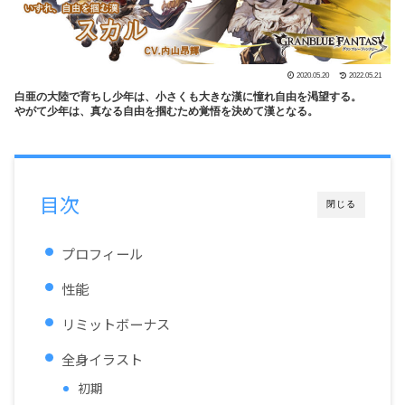
2020.05.20
2022.05.21
白亜の大陸で育ちし少年は、小さくも大きな漢に憧れ自由を渇望する。
やがて少年は、真なる自由を掴むため覚悟を決めて漢となる。
目次
閉じる
プロフィール
性能
リミットボーナス
全身イラスト
初期