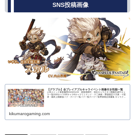
SNS投稿画像
【グラブル】全プレイアブルキャライベント画像付き性能一覧
人気コミック更新履歴2024/01/22 更新再開中、現在キャラクター図鑑作成中キャ
ラ一覧SSRキャラSRキャラRキャラリミテッド・十二神将・季節限定十天衆・十賢
者・最終上限解放バフ・デバフ一覧バフ一覧デバフ一覧季節限定画像集 キャラクタ
ー...
kikumarogaming.com