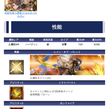
自由を謳う漢達-スカル＆バル
ルガン
性能
属性レア
種族
得意武器
タイプ
最大HP
最大ATK
土属性SR
ハーヴィン
銃
攻撃
720
6150
奥義
レイン・オブ・バレット
土属性ダメージ(大)
アビリティ1
トライバースト
ターゲットに関わらず3回単体ダメージ
使用間隔: 7ターン
アビリティ2
ボンファイア