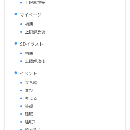
上限解放後
マイページ
初期
上限解放後
SDイラスト
初期
上限解放後
イベント
立ち絵
喜び
考える
笑顔
睡眠
睡眠2
酔っ払う