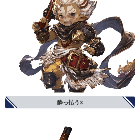
酔っ払う3