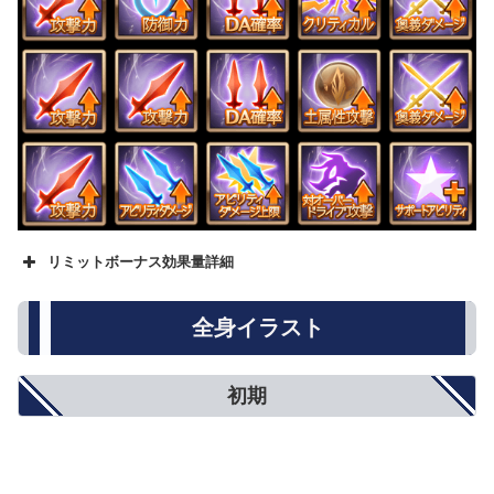
リミットボーナス効果量詳細
名称
★
★★
★★★
攻撃力
500
800
1000
全身イラスト
防御力
5%
8%
10%
HP
250
500
750
回復性能
10%
15%
20%
初期
アビリティダメージ
10%
15%
20%
アビリティダメージ上限
5%
8%
10%
対オーバードライブ攻撃
5%
8%
10%
オーバードライブ抑制
5%
8%
10%
弱体耐性
5%
8%
10%