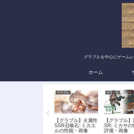
グラブルを中心にゲームレ
ホーム
グラブル
グラブル
グラブル
【グラブル】土属性
【グラブル】火属性
【グラブル】
SSR: サラの性能・
SSR召喚石: ミカエ
SR: ミカサ
評価・画像
ルの性能・画像
評価・画像