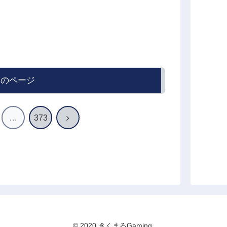
次のページ
次
…
373
へ
© 2020 きくまろGaming.