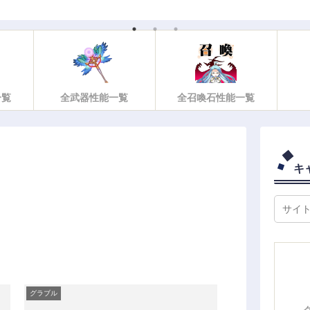
の画像まとめ【スト
イベ】
一覧
全武器性能一覧
全召喚石性能一覧
キ
グラブル