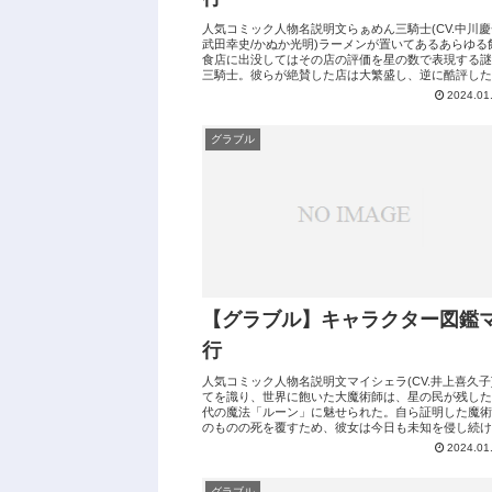
人気コミック人物名説明文らぁめん三騎士(CV.中川慶
武田幸史/かぬか光明)ラーメンが置いてあるあらゆる
食店に出没してはその店の評価を星の数で表現する謎
三騎士。彼らが絶賛した店は大繁盛し、逆に酷評した
は必ず潰れるという。美食家サヴァ...
2024.01
グラブル
【グラブル】キャラクター図鑑
行
人気コミック人物名説明文マイシェラ(CV.井上喜久子
てを識り、世界に飽いた大魔術師は、星の民が残した
代の魔法「ルーン」に魅せられた。自ら証明した魔術
のものの死を覆すため、彼女は今日も未知を侵し続け
る。マイシェラ(CV.井上喜久子) ...
2024.01
グラブル