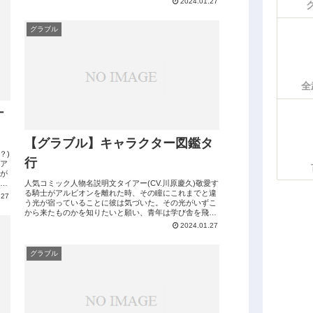
2024.01.27
グラブル
全
ナ
【グラブル】キャラクター図鑑タ
？)
行
ア
が
の
人気コミック人物名説明文タイアー(CV.川原慶久)敬愛す
る騎士がアルビオンを離れた時、その瞳にこれまでと違
.27
う光が宿っていることに彼は気づいた。その光がいずこ
から来たものかを知りたいと願い、青年は学び舎を飛び
出す。憧れの君へ向ける気持ちが敬意...
2024.01.27
グラブル