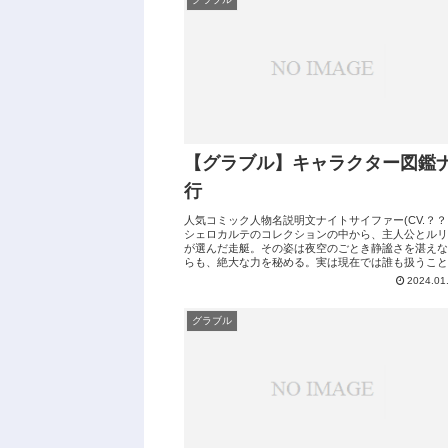
【グラブル】キャラクター図鑑
行
人気コミック人物名説明文ナイトサイファー(CV.？？
シェロカルテのコレクションの中から、主人公とルリ
が選んだ走艇。その姿は夜空のごとき静謐さを湛えな
らも、絶大な力を秘める。実は現在では誰も扱うこと
できない、覇空戦争時代の技術の結晶...
2024.01
グラブル