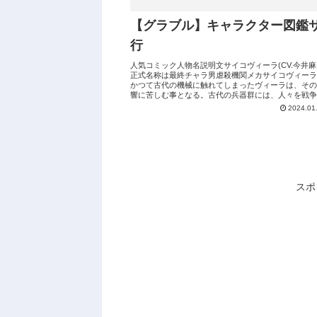
【グラブル】キャラクター図鑑
行
人気コミック人物名説明文サイコヴィーラ(CV.今井麻
正式名称は最終チャラ男虐殺機関メカサイコヴィーラ
かつて古代の機械に触れてしまったヴィーラは、その
響に苦しむ事となる。古代の兵器群には、人々を戦争
駆り立てるために憎悪や闘争心といっ...
2024.01
スポ