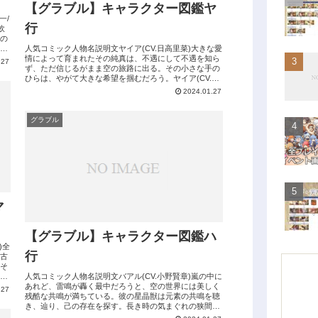
【グラブル】キャラクター図鑑ヤ
一/
行
飲
の
店
人気コミック人物名説明文ヤイア(CV.日高里菜)大きな愛
情によって育まれたその純真は、不遇にして不遇を知ら
.27
ず、ただ信じるがまま空の旅路に出る。その小さな手の
ひらは、やがて大きな希望を掴むだろう。ヤイア(CV.日
高里菜)サンタクロースになって...
2024.01.27
グラブル
マ
【グラブル】キャラクター図鑑ハ
)全
行
古
そ
人気コミック人物名説明文バアル(CV.小野賢章)嵐の中に
あれど、雷鳴が轟く最中だろうと、空の世界には美しく
.27
残酷な共鳴が満ちている。彼の星晶獣は元素の共鳴を聴
き、辿り、己の存在を探す。長き時の気まぐれの狭間、
人間達との刹那の邂逅は、彼の胸に何...