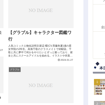
全
未
【グラブル】キャラクター図鑑ワ
行
人気コミック人物名説明文渡辺 曜(CV.斉藤朱夏)浦の星
女学院の2年生。高海千歌のクラスメイトで幼馴染。千
.27
歌と共に夢中で何かをやりたいとずっと願っており、彼
女と共にスクールアイドルを始める。イラストや衣装デ
ザイン、洋裁に料理を楽々こなす程多...
2024.01.27
本
グラブル
ラ