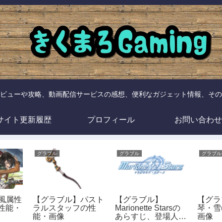
ビューや攻略、動画配信サービスの感想、便利なガジェット情報、その
サイト更新履歴
プロフィール
お問い合わせ
グラブル
グラブル
グラブル
風属性
【グラブル】パスト
【グラブル】
【グラ
の性能・
ラルスタッフの性
Marionette Starsの
琴・雪
能・画像
あらすじ、登場人物
画像