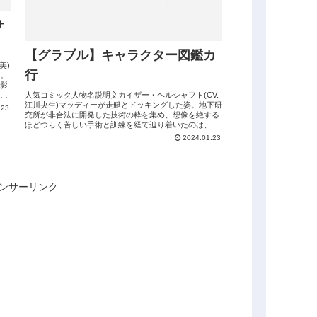
サ
【グラブル】キャラクター図鑑カ
美)
行
。
影
に
人気コミック人物名説明文カイザー・ヘルシャフト(CV.
江川央生)マッディーが走艇とドッキングした姿。地下研
.23
究所が非合法に開発した技術の粋を集め、想像を絶する
ほどつらく苦しい手術と訓練を経て辿り着いたのは、ス
ピード、パワー、迫力、全てにおいて...
2024.01.23
ンサーリンク