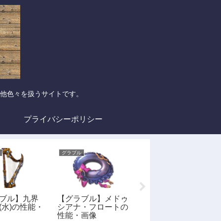
他色々を扱うサイトです。
プライバシーポリシー
グラブル
グラブル
ブル】九界
【グラブル】メドゥ
【グラブル】ヴァッ
(水)の性能・
シアナ・フロートの
サーシュパイアー
性能・画像
(火)の性能・画像