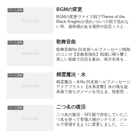
BGMの変更
ゲーム攻略
BGMの変更ヴァイス戦でTheme of the
Black Knightsが流れバルバス戦で流れな
い等、違和感がある場所や設定ミスと思
われる場所。その他、個人的に我執のガ
ンプの曲と思っているBreath of the Earth
を1章ガン...
歌舞音曲
ゲーム攻略
歌舞音曲No.01名前ヘルプメッセージ情熱
のコンガ【音曲系強化】戦場に鳴り響く
美しい楽曲で注目を集め、味方全体を
「魔法命中率アップ」状態にし、ＭＰを
最大値の１０％回復する。複数。WT消費
MP放/投射程エリアダメージタイプ
精霊魔法・水
ゲーム攻略
LV5030放射15...
精霊魔法・水No.01名前ヘルプメッセージ
アクアブラスト【水系攻撃】水の塊を超
高速で放ちダメージを与える。投射型。
単体。WT消費MP放/投射程エリアダメー
ジタイプLV5040投射3～6130-1ダメージ
計算命中計算呪文書INT(1.25)I...
二つ名の復活
ゲーム攻略
二つ名の復活・SFC版で存在していた二
つ名を持って登場人物がシナリオ、バト
ルで登場するように変更しました。二つ
名一覧()内は運命の輪時点で設定されてい
たフルネーム。・聖騎士ランスロット(ラ