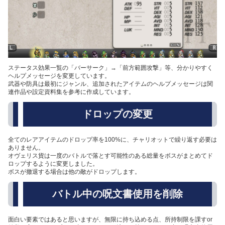
ステータス効果一覧の「バーサーク」→「前方範囲攻撃」等、分かりやすく
ヘルプメッセージを変更しています。
武器や防具は最初にジャンル、追加されたアイテムのヘルプメッセージは関
連作品や設定資料集を参考に作成しています。
ドロップの変更
全てのレアアイテムのドロップ率を100%に、チャリオットで繰り返す必要は
ありません。
オヴェリス貨は一度のバトルで落とす可能性のある総量をボスがまとめてド
ロップするように変更しました。
ボスが撤退する場合は他の敵がドロップします。
バトル中の呪文書使用を削除
面白い要素ではあると思いますが、無限に持ち込める点、所持制限を課すor