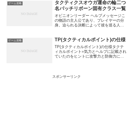
ンスロット・ハミルトン)・占星術師ウォ
タクティクスオウガ運命の輪二つ
ゲーム攻略
ーレン(ウォー...
名パッチリボーン固有クラス一覧
オピニオンリーダー ヘルプメッセージこ
の物語の主人公であり、プレイヤーの分
身。迫られる決断によって彼を巡る人々
の運命とヴァレリアの歴史が大きく動い
ていく。ウォリアーのスキルに加え、リ
TP(タクティカルポイント)の仕様
ーダーとして必要なスキルを使用するこ
ゲーム攻略
とができる。HPMPS...
TP(タクティカルポイント)の仕様タクテ
ィカルポイント=気力とヘルプに記載され
ていたのをヒントに攻撃力と防御力に影
響するように変更しました。攻撃側は
TP1につき約0.25ダメージ増加、防御側
はTP1につき約0.25ダメージ減少する。
所持TP...
スポンサーリンク