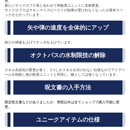
整。
新たにサイクロプス系と合わせて神族系ユニットに名称変更。
サイクロプスはマキシマイズビーストの効果が受けれなくなったが基本スペ
ックが上がっています。
矢や弾の速度を全体的にアップ
殆どの弾速を上げてテンポを上げています。
オクトパスの水制限技の解除
スキル永続化の変更が多く、1つしかスキルを付けれない仕様なのでアクアベ
ールを削除し他の獣系ユニットと同等に、敵としては強くなっています。
呪文書の入手方法
限定呪文書などがありましたが、禁呪以外は全てショップで購入可能に変
更。
ユニークアイテムの仕様