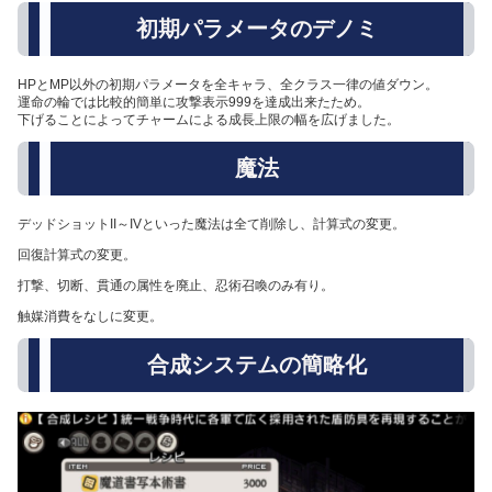
初期パラメータのデノミ
HPとMP以外の初期パラメータを全キャラ、全クラス一律の値ダウン。
運命の輪では比較的簡単に攻撃表示999を達成出来たため。
下げることによってチャームによる成長上限の幅を広げました。
魔法
デッドショットII～IVといった魔法は全て削除し、計算式の変更。
回復計算式の変更。
打撃、切断、貫通の属性を廃止、忍術召喚のみ有り。
触媒消費をなしに変更。
合成システムの簡略化