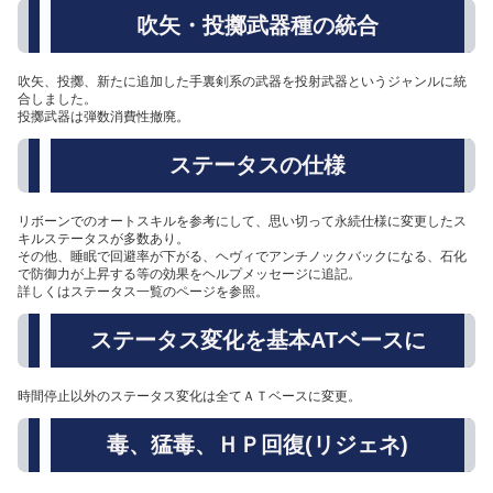
吹矢・投擲武器種の統合
吹矢、投擲、新たに追加した手裏剣系の武器を投射武器というジャンルに統
合しました。
投擲武器は弾数消費性撤廃。
ステータスの仕様
リボーンでのオートスキルを参考にして、思い切って永続仕様に変更したス
キルステータスが多数あり。
その他、睡眠で回避率が下がる、ヘヴィでアンチノックバックになる、石化
で防御力が上昇する等の効果をヘルプメッセージに追記。
詳しくはステータス一覧のページを参照。
ステータス変化を基本ATベースに
時間停止以外のステータス変化は全てＡＴベースに変更。
毒、猛毒、ＨＰ回復(リジェネ)