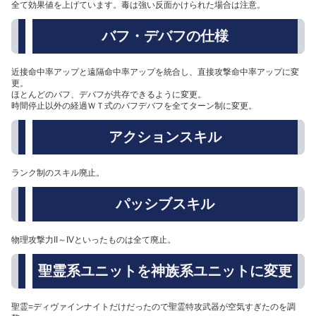
全て効果値を上げています。毒は強い反面かけられた場合は注意。
バフ・デバフの仕様
近接命中率アップと遠隔命中率アップを統合し、直接攻撃命中率アップに変
更。
ほとんどのバフ、デバフが共存できるように変更。
時間停止以外の経過ＷＴ式のバフデバフを全てターン制に変更。
アクションスキル
ランク制のスキル廃止。
パッシブスキル
物理攻撃力II～IVといったものは全て廃止。
聖霊系ユニットを神族系ユニットに変更
聖霊=ディヴァインナイトだけだったので聖霊特攻武器が空気すぎたのを調