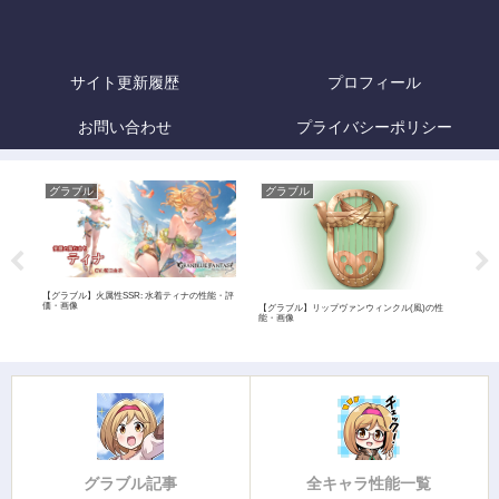
サイト更新履歴
プロフィール
お問い合わせ
プライバシーポリシー
グラブル
グラブル
グ
【グラブル】火属性SSR: 水着ティナの性能・評
価・画像
画像
【グラブル】リップヴァンウィンクル(風)の性
【グ
能・画像
像
グラブル記事
全キャラ性能一覧