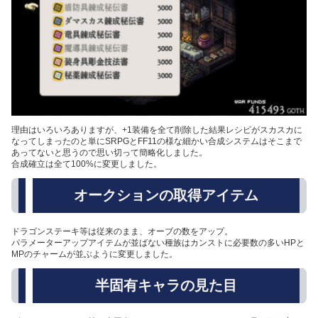
理由はいろいろありますが、+1装備を全て削除した結果レシピがスカスカに
なってしまったのと単にSRPGとFF11の様な細かい合成システムはそこまで
あってないと思うので思い切って簡略化しました。
合成確立は全て100%に変更しました。
オークションの取得アイテム
ドラゴンステーキ等は従来のまま、オーブの数をアップ。
パラメーターアップアイテムが並ばない種族はカンストに必要数の多いHPと
MPのチャームが並ぶように変更しました。
半固有キャラの見た目