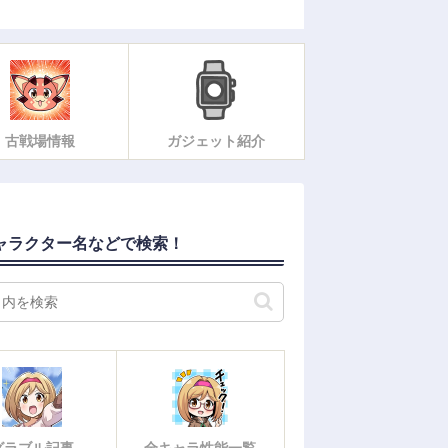
古戦場情報
ガジェット紹介
ャラクター名などで検索！
グラブル記事
全キャラ性能一覧