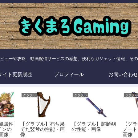
ビューや攻略、動画配信サービスの感想、便利なガジェット情報、その
サイト更新履歴
プロフィール
お問い合わせ
グラブル
グラブル
グラブル
風属性
【グラブル】朽ち果
【グラブル】麒麟剣
【グラ
ェインの
てた竪琴の性能・画
の性能・画像
ノート
画像
像
画像