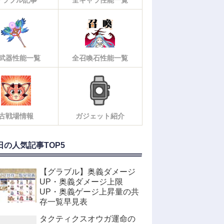
武器性能一覧
全召喚石性能一覧
古戦場情報
ガジェット紹介
日の人気記事TOP5
【グラブル】奥義ダメージ
UP・奥義ダメージ上限
UP・奥義ゲージ上昇量の共
存一覧早見表
タクティクスオウガ運命の