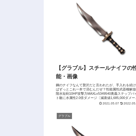
【グラブル】スチールナイフの
能・画像
鋼のナイフなんて贅沢だと言われたが、手入れを続け
ばずっとこれ一本で済むんだぜ？性能属性武器種解放
階水短剣10HP攻撃力MAXLv5349540奥義ステップバ
ト敵に水属性2.0倍ダメージ〔減衰値1,685,000ダメー
ジ〕入手方法ルピガ...
2021.05.07
2022.05
グラブル