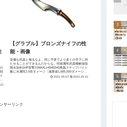
【グラブル】ブロンズナイフの性
性
能・画像
安価な武器と侮るなよ、同じ予算でより多くの手下に持
たせることができるんだからな。性能属性武器種解放段
の
階水短剣1HP攻撃力MAXLv4945540奥義ステップバイト
段
敵に水属性2.0倍ダメージ〔減衰値1,685,000ダメージ〕
イト
入手方法ルピガチ...
2021.05.07
2022.05.21
〕
.21
ンサーリンク