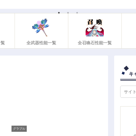
一覧
全武器性能一覧
全召喚石性能一覧
キ
グラブル