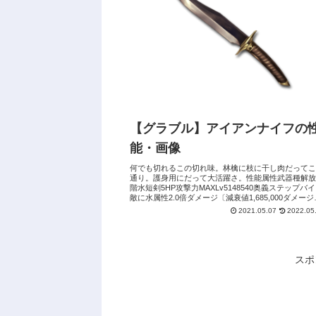
【グラブル】アイアンナイフの
能・画像
何でも切れるこの切れ味。林檎に枝に干し肉だってこ
通り。護身用にだって大活躍さ。性能属性武器種解放
階水短剣5HP攻撃力MAXLv5148540奥義ステップバ
敵に水属性2.0倍ダメージ〔減衰値1,685,000ダメージ
入手方法ルピガチ...
2021.05.07
2022.05
スポ