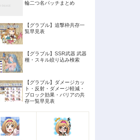
輪二つ名パッチまとめ
【グラブル】追撃枠共存一
覧早見表
【グラブル】SSR武器 武器
種・スキル絞り込み検索
【グラブル】ダメージカッ
ト・反射・ダメージ軽減・
ブロック効果・バリアの共
存一覧早見表