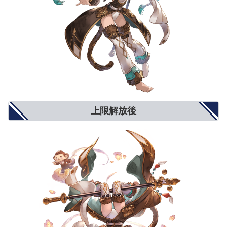
ダブルアタック確率
3%
5%
6%
トリプルアタック確率
2%
4%
5%
奥義ゲージ上昇量
5%
8%
10%
対ブレイク攻撃
5%
8%
10%
モードゲージ減少量
5%
8%
10%
攻撃力+900
攻撃力+1300
攻撃力+1500
攻撃力UP/防御力DOWN
防御力-10%
防御力-15%
防御力-20%
防御力+10%
防御力+15%
防御力+20%
防御力UP/攻撃力DOWN
攻撃力-900
攻撃力-1300
攻撃力-1500
反射発動率UP
2%
4%
5%
回避率UP
1%
2%
3%
敵対心UP
小(+50)
中(+80)
大(+100)
上限解放後
敵対心DOWN
小(-30)
中(-40)
大(-50)
背水
小(1％〜3％)
中(1％〜6％)
大(1％〜9％)
渾身
小(3％〜1％)
中(4.5％〜1.5％)
大(6％〜2％)