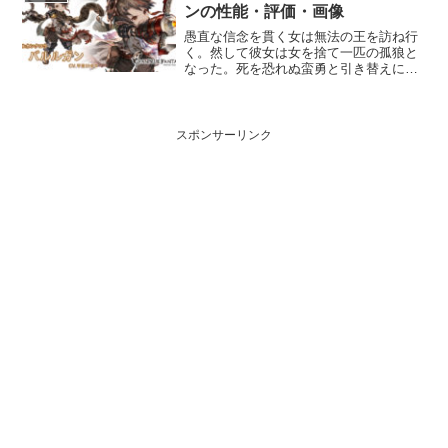
ージ〕自...
ンの性能・評価・画像
愚直な信念を貫く女は無法の王を訪ね行
く。然して彼女は女を捨て一匹の孤狼と
なった。死を恐れぬ蛮勇と引き替えに得
た、その鋼鉄の右手が掴んだものは、果
たして──プロフィール年齢：22歳身長：
92cm種族：ハーヴィン趣味：バルカンク
ロウの手入れ、釣...
スポンサーリンク