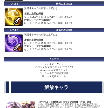
スキル1
天光の攻刃(大)
光属性キャラの攻撃力上昇(大)
攻撃力上昇効果量
なし〔15.0%〕片面〔37.5%〕両面〔60.0%〕
六竜シリーズサブ編成時
なし〔18.0%〕片面〔40.5%〕両面〔63.0%〕
スキル2
奈落の攻刃(大)
闇属性キャラの攻撃力上昇(大)
攻撃力上昇効果量
なし〔15.0%〕片面〔37.5%〕両面〔60.0%〕
六竜シリーズサブ編成時
なし〔18.0%〕片面〔40.5%〕両面〔63.0%〕
入手方法
レジェンドガチャ
スペシャル交換チケット(サプチケ)
Anniversary交換チケット
シェロカルテの特別交換券
リンクス交換チケット
解放キャラ
【グラブル】光属性SSR: ロザミアの性能・評価・画像
忌まわしき呪縛は復讐者の力となりて妖しく寄り添う。騎士は無双の符術を操り、
己を縛めた者達を滅ぼし歩いた。今やその身の一部と成り果てた燐光宿せし仮面の
眼は何を望み、成そうというのか。プロフィール年齢：19歳身長：167cm種族：ヒ