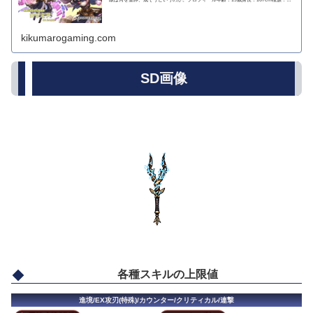
ューマン趣味...
kikumarogaming.com
SD画像
各種スキルの上限値
進境/EX攻刃(特殊)/カウンター/クリティカル/連撃