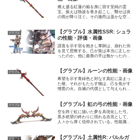
燃え盛る紅蓮の焔を身に宿す至純の霊
宝。振えば熱波を巻き起こし、翳せば炎
の雨が降り注ぐ。その激昂は遥かな空を
焼き焦がす。性能属性武器種解放段階火
杖HP攻撃力MAXLv2902200100奥義聖柱
【グラブル】水属性SSR: シュラ
五星封陣敵に火属性4.5倍ダメージ〔減衰
グラブル
値1,6...
の性能・評価・画像
謹直を示す宿を抱きし軍師は、崩れた街
を見て思惟する。己が策は本当に正しか
ったのか。他に最善の手は無かったの
か。そして、同時に渇求する。一人で全
てを守れる力が欲しいと。他者に、自ら
【グラブル】ルーンの性能・画像
に、厳しい枷を架してただ堅実に、貪欲
グラブル
に『正』を求める。それが傲...
希望を示す青緑色と対なす真紅に染まっ
た槍。それがもたらす物は、己を焦がす
憎悪の火。自滅の代償として与えられる
竜をも貫く鋭さは、その身を捧げて国を
救わんとする者の手で振るわれる。やが
て英雄が倒れ伏した時、槍は昏き部屋へ
【グラブル】虹の弓の性能・画像
グラブル
と戻り、次の滅びの予兆を...
空を跨ぐ虹に描いた夢を具現化した弓。
黒き絶望の終わりに現れる吉兆として、
人々から厚く信仰されている。性能属性
武器種解放段階水弓HP攻撃力
MAXLv2793020150奥義虹の矢敵に水属
性5.0倍ダメージ〔減衰値1,685,000ダメ
【グラブル】土属性R: バルルガ
グラブル