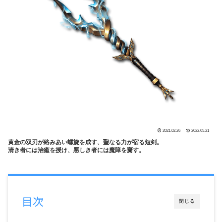
2021.02.26
2022.05.21
黄金の双刃が絡みあい螺旋を成す、聖なる力が宿る短剣。
清き者には治癒を授け、悪しき者には魔障を齎す。
目次
閉じる