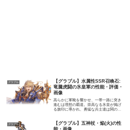
【グラブル】水属性SSR召喚石:
グラブル
竜騰虎闘の氷皇軍の性能・評価・
画像
高らかに軍靴を響かせ、一帯一路に突き
進むは理想の覇道。崇高なる氷皇が掲げ
る旗印に導かれ、勇猛な兵士達は鬨の声
を上げる。声優：鈴木達央性能HP攻撃力
MAXLv5731457100召喚竜騰虎闘☆☆☆
【グラブル】五神杖・焔(火)の性
敵全体に水属性ダメージ(特大)水属性キャ
グラブル
ラ全体...
能・画像