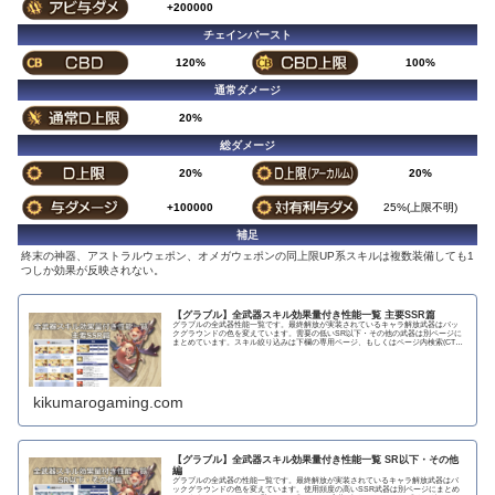
+200000
チェインバースト
120%
100%
通常ダメージ
20%
総ダメージ
20%
20%
+100000
25%(上限不明)
補足
終末の神器、アストラルウェポン、オメガウェポンの同上限UP系スキルは複数装備しても1
つしか効果が反映されない。
【グラブル】全武器スキル効果量付き性能一覧 主要SSR篇
グラブルの全武器性能一覧です。最終解放が実装されているキャラ解放武器はバッ
クグラウンドの色を変えています。需要の低いSR以下・その他の武器は別ページに
まとめています。スキル絞り込みは下欄の専用ページ、もしくはページ内検索(CTRL
＋F)で〇...
kikumarogaming.com
【グラブル】全武器スキル効果量付き性能一覧 SR以下・その他
編
グラブルの全武器の性能一覧です。最終解放が実装されているキャラ解放武器はバ
ックグラウンドの色を変えています。使用頻度の高いSSR武器は別ページにまとめ