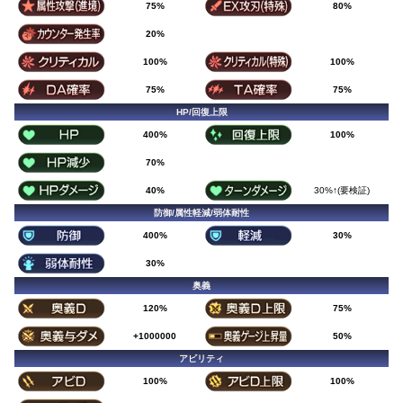
75%
80%
20%
100%
100%
75%
75%
HP/回復上限
400%
100%
70%
40%
30%↑(要検証)
防御/属性軽減/弱体耐性
400%
30%
30%
奥義
120%
75%
+1000000
50%
アビリティ
100%
100%