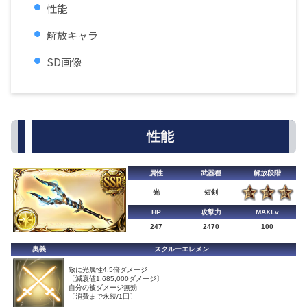
性能
解放キャラ
SD画像
性能
属性
武器種
解放段階
光
短剣
HP
攻撃力
MAXLv
247
2470
100
奥義
スクルーエレメン
敵に光属性4.5倍ダメージ
〔減衰値1,685,000ダメージ〕
自分の被ダメージ無効
〔消費まで永続/1回〕