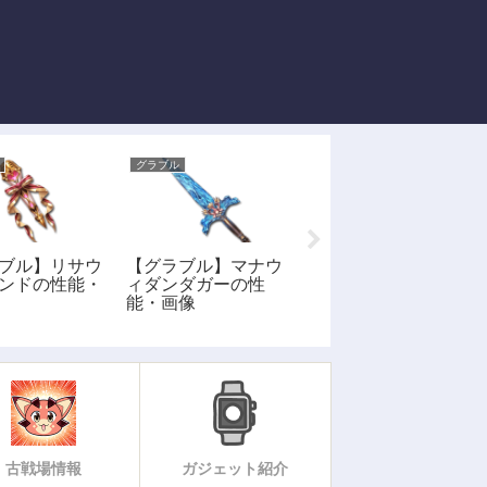
グラブル
グラブル
ブル】リサウ
【グラブル】マナウ
【グラブル】ブラッ
ンドの性能・
ィダンダガーの性
クナイフの性能・画
能・画像
像
古戦場情報
ガジェット紹介