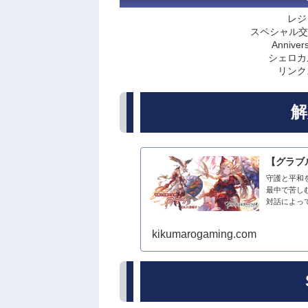
レジ
スペシャル交
Anniv
シェロカ
リンク
解
【グラブ
守護と平和
最中で苦し
対話によっ
と、彼女自
kikumarogaming.com