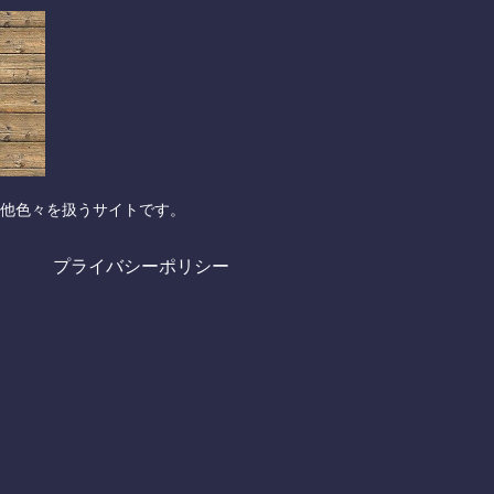
他色々を扱うサイトです。
プライバシーポリシー