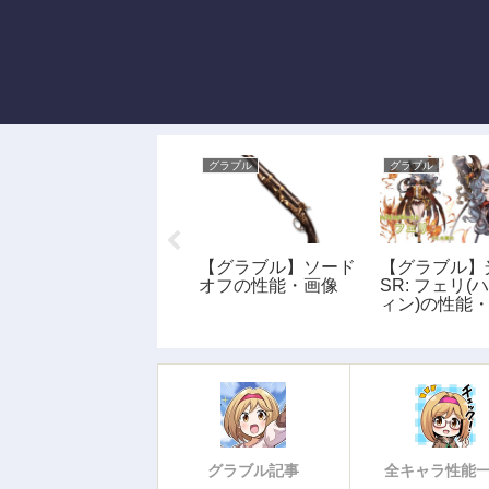
グラブル
グラブル
グラブル
【グラブル】バハム
【グラブル】ソード
【グラブル】
ートアクス・ノヴム
オフの性能・画像
SR: フェリ(
の性能・画像
ィン)の性能
価・画像
グラブル記事
全キャラ性能