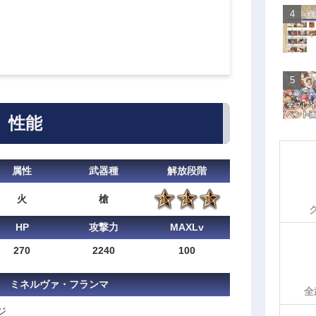
性能
属性
武器種
解放段階
火
槍
HP
攻撃力
MAXLv
270
2240
100
ミネルヴァ・フランマ
全
ジ