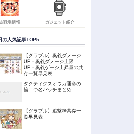
古戦場情報
ガジェット紹介
日の人気記事TOP5
【グラブル】奥義ダメージ
UP・奥義ダメージ上限
UP・奥義ゲージ上昇量の共
存一覧早見表
タクティクスオウガ運命の
輪二つ名パッチまとめ
【グラブル】追撃枠共存一
覧早見表