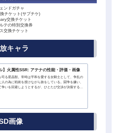
ェンドガチャ
換チケット(サプチケ)
ersary交換チケット
ルテの特別交換券
ス交換チケット
放キャラ
ル】火属性SSR: アテナの性能・評価・画像
を司る星晶獣。常時は平和を愛する女騎士として、争乱の
む人の為に戦術を授けながら旅をしている。闘争を嫌い、
て争いを回避しようとするが、ひとたび交渉が決裂する
身の意志に関わらず星晶獣としての機能が発揮され...
SD画像