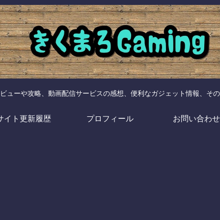
ビューや攻略、動画配信サービスの感想、便利なガジェット情報、その
サイト更新履歴
プロフィール
お問い合わせ