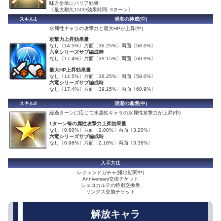
味方全体にバリア効果
〔最大耐久1500/効果時間: 3ターン〕
スキル1
渦潮の神威(中)
水属性キャラの攻撃力と最大HPが上昇(中)
攻撃力上昇効果量
なし〔14.5%〕片面〔36.25%〕両面〔58.0%〕
六竜シリーズサブ編成時
なし〔17.4%〕片面〔39.15%〕両面〔60.9%〕
最大HP上昇効果量
なし〔14.5%〕片面〔36.25%〕両面〔58.0%〕
六竜シリーズサブ編成時
なし〔17.4%〕片面〔39.15%〕両面〔60.9%〕
スキル2
渦潮の進境(中)
経過ターンに応じて水属性キャラの水属性攻撃力が上昇(中)
1ターン毎の属性攻撃力上昇効果量
なし〔0.80%〕片面〔2.00%〕両面〔3.20%〕
六竜シリーズサブ編成時
なし〔0.96%〕片面〔2.16%〕両面〔3.36%〕
入手方法
レジェンドガチャ(排出期間中)
Anniversary交換チケット
シェロカルテの特別交換券
リンクス交換チケット
解放キャラ