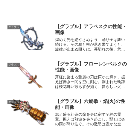
【グラブル】アラベスクの性能・
グラブル
画像
煌めく光を絶やさぬよう、踊り子は舞い
続ける。その精と根が尽き果てようと、
旋律が止まぬ限りは。幕切れの後、衆目
なき舞台の上で鎖の音は響く。それはき
っと、踊り子を幻想に誘う最後の歌だっ
【グラブル】フローレンベルクの
た。性能属性武器種解放段階水短剣HP攻
グラブル
撃力MAXLv2202...
性能・画像
薄紅に染まる艶麗の刃は仄かに輝き、振
えば赤き一閃を空に刻む。刻まれた軌跡
は桜花舞い散らすが如く、愛らしい火花
は劫火を熾す。性能属性武器種解放段階
火短剣HP攻撃力MAXLv2092115100奥義
【グラブル】六崩拳・焔(火)の性
セレスティアルブレード敵に火属性4.0倍
グラブル
ダメー...
能・画像
燃え盛る紅蓮の焔を身に宿す至純の霊
宝。振えば熱波を巻き起こし、翳せば炎
の雨が降り注ぐ。その激昂は遥かな空を
焼き焦がす。性能属性武器種解放段階火
格闘HP攻撃力MAXLv2502400100奥義六