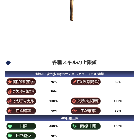
各種スキルの上限値
進境/EX攻刃(特殊)/カウンター/クリティカル/連撃
75%
80%
20%
100%
100%
75%
75%
HP/回復上限
400%
100%
70%