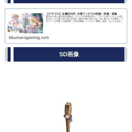
【グラブル】水属性SSR: 水着アンチラの性能・評価・画像
艶やかな衣に身を包む猿神は、テンジクを目指す傍ら、リゾート地でバカンスを謳
歌する。ひと夏に似た気分を味わう彼女の胸に湧くのは、淡い雲のような感情──プ
ロフィール年齢：10歳身長：133cm種族：ハーヴィン趣味：温泉、もふもふ好き：
わたあめ、...
kikumarogaming.com
SD画像