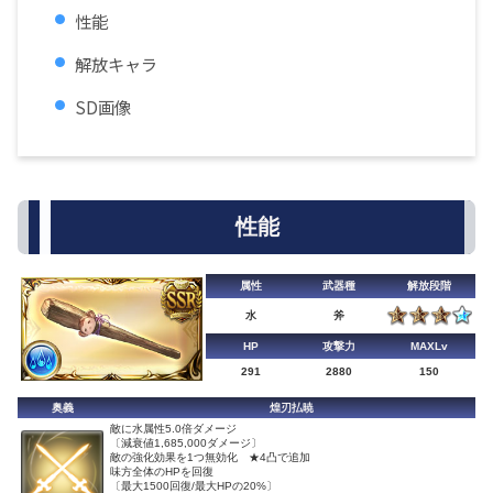
性能
解放キャラ
SD画像
性能
属性
武器種
解放段階
水
斧
HP
攻撃力
MAXLv
291
2880
150
奥義
煌刃払暁
敵に水属性5.0倍ダメージ
〔減衰値1,685,000ダメージ〕
敵の強化効果を1つ無効化 ★4凸で追加
味方全体のHPを回復
〔最大1500回復/最大HPの20%〕