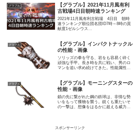
【グラブル】2021年11月風有利
界紅掌敵に火属性4.5倍ダメージ〔減衰値
グラブル
1,68...
古戦場4日目朝時速ランキング
2021年11月風有利古戦場 4日目 朝時
速ランキング順位団名団ID7時～8時の貢
献度1ゼルシウス
6468288,195,197,5772Resolution1676478
7,816,855,5453白ひげ空賊団
【グラブル】インパクトナックル
18216,997,183,...
グラブル
の性能・画像
ソリッズの拳を守る、岩をも容易く砕く
頑強な手甲。長き時を共に戦い、男のロ
マンを追い求め続けてきた。性能属性武
器種解放段階土格闘15HP攻撃力
MAXLv176165075奥義餓狼伐虎四方拳敵
【グラブル】モーニングスターの
に土属性3.5倍ダメージ〔減衰値
グラブル
1,685,000ダ...
性能・画像
鎖の先に繋がれた鋼の鉄球は、非情な勢
いをもって獲物を襲う。鋭くも重たいそ
の一撃は、想像をはるかに超える威力を
持つ。性能属性武器種解放段階光斧30HP
攻撃力MAXLv92126550奥義パワースウィ
ング敵に光属性3.5倍ダメージ〔減衰値
1,6...
スポンサーリンク