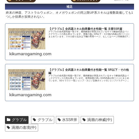
補足
終末の神器、アストラルウェポン、オメガウェポンの同上限UP系スキルは複数装備しても1
つしか効果が反映されない。
【グラブル】全武器スキル効果量付き性能一覧 主要SSR篇
グラブルの全武器性能一覧です。最終解放が実装されているキャラ解放武器はバッ
クグラウンドの色を変えています。需要の低いSR以下・その他の武器は別ページに
まとめています。スキル絞り込みは下欄の専用ページ、もしくはページ内検索(CTRL
＋F)で〇...
kikumarogaming.com
【グラブル】全武器スキル効果量付き性能一覧 SR以下・その他
編
グラブルの全武器の性能一覧です。最終解放が実装されているキャラ解放武器はバ
ックグラウンドの色を変えています。使用頻度の高いSSR武器は別ページにまとめ
ています。SDイラスト一覧ショップ・カジノ交換ポイントGショップドラグーンラ
ンス 攻撃力...
kikumarogaming.com
グラブル
グラブル
水SSR斧
渦潮の神威(中)
渦潮の進境(中)