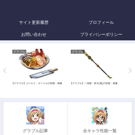
サイト更新履歴
プロフィール
お問い合わせ
プライバシーポリシー
グラブル
グラブル
グ
朝時
【グラブル】コールド・ヌードルの性能・画像
【グラブル】一伐槍・疾天(風)の性能・画像
【グラ
の性
グラブル記事
全キャラ性能一覧