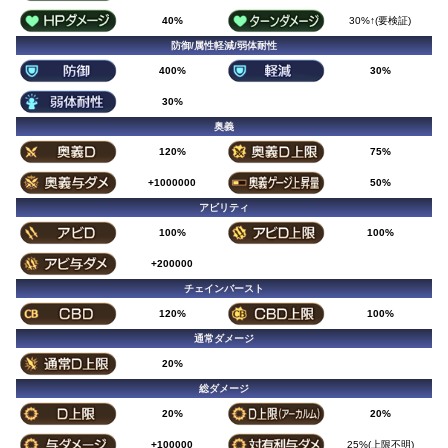
40%
30%↑(要検証)
防御/属性軽減/弱体耐性
400%
30%
30%
奥義
120%
75%
+1000000
50%
アビリティ
100%
100%
+200000
チェインバースト
120%
100%
通常ダメージ
20%
総ダメージ
20%
20%
+100000
25%(上限不明)