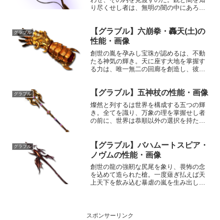
り尽くせし者は、無明の闇の中にあろう
と、如何な獲物も撃ち抜いてみせる。性
能属性武器種解放段階闇銃HP攻撃力
【グラブル】六崩拳・轟天(土)の
MAXLv2003030150奥義エテルネル・ル
グラブル
トゥール敵に闇...
性能・画像
創世の胤を孕みし宝珠が認めるは、不動
たる神気の輝き。天に座す大地を掌握す
る力は、唯一無二の回廊を創造し、彼方
へ続く天の道を指し示す。我が往く道
を、今、与えん。性能属性武器種解放段
【グラブル】五神杖の性能・画像
階土格闘HP攻撃力MAXLv2802630100奥
グラブル
義六界紅掌敵...
燦然と列するは世界を構成する五つの輝
き。全てを識り、万象の理を掌握せし者
の前に、世界は恭順以外の選択を持たな
い。性能属性武器種解放段階光杖HP攻撃
力MAXLv2722040100奥義聖柱五星封陣
敵に光属性4.5倍ダメージ〔減衰値
【グラブル】バハムートスピア・
グラブル
1,685,...
ノヴムの性能・画像
創世の龍の強靭な尻尾を象り、畏怖の念
を込めて造られた槍。一度薙ぎ払えば天
上天下を飲み込む暴虐の嵐を生み出し、
世界を焦土に変える。性能属性武器種解
放段階闇槍HP攻撃力MAXLv2482260100
奥義レギンレイヴ敵に闇属性4.0倍ダメー
ジ〔減...
スポンサーリンク