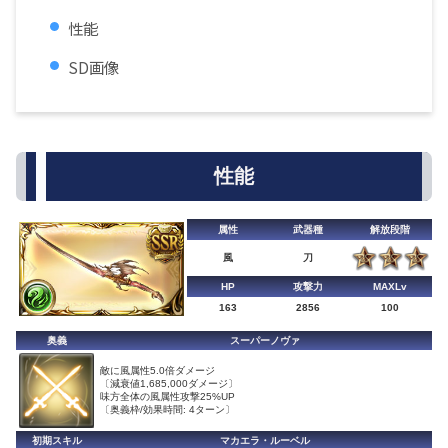
性能
SD画像
性能
属性
武器種
解放段階
風
刀
HP
攻撃力
MAXLv
163
2856
100
奥義
スーパーノヴァ
敵に風属性5.0倍ダメージ
〔減衰値1,685,000ダメージ〕
味方全体の風属性攻撃25%UP
〔奥義枠/効果時間: 4ターン〕
初期スキル
マカエラ・ルーベル