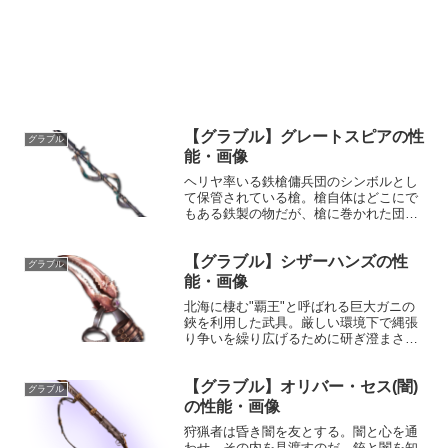
【グラブル】グレートスピアの性
グラブル
能・画像
ヘリヤ率いる鉄槍傭兵団のシンボルとし
て保管されている槍。槍自体はどこにで
もある鉄製の物だが、槍に巻かれた団員
達の衣服の切れ端は傭兵団の歴史と誇り
を物語り、団員達の胸に熱き闘志を掻き
【グラブル】シザーハンズの性
立てる。性能属性武器種解放段階土槍HP
グラブル
攻撃力MAXLv262...
能・画像
北海に棲む"覇王"と呼ばれる巨大ガニの
鋏を利用した武具。厳しい環境下で縄張
り争いを繰り広げるために研ぎ澄まされ
た鋏は自然が生んだ兵器とも呼べる。そ
れを両腕に装備する者は、正に氷河の覇
【グラブル】オリバー・セス(闇)
王と呼ぶに相応しい威容と力をその手に
グラブル
できるだろう。性能属性...
の性能・画像
狩猟者は昏き闇を友とする。闇と心を通
わせ、その内を見渡すのだ。銃と闇を知