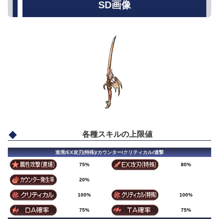
SD画像
各種スキルの上限値
進境/EX攻刃(特殊)/カウンター/クリティカル/連撃
75%
80%
20%
100%
100%
75%
75%