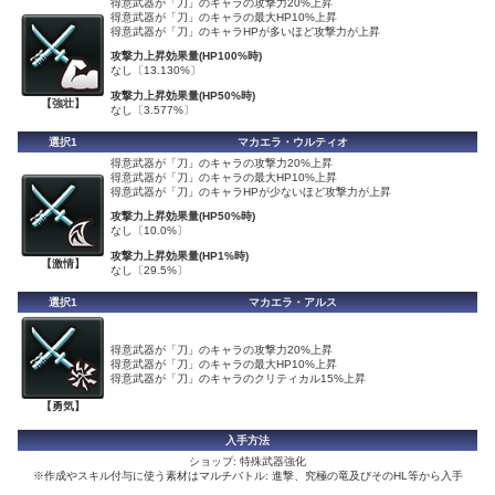
得意武器が「刀」のキャラの攻撃力20%上昇
得意武器が「刀」のキャラの最大HP10%上昇
得意武器が「刀」のキャラHPが多いほど攻撃力が上昇
攻撃力上昇効果量(HP100%時)
なし〔13.130%〕
攻撃力上昇効果量(HP50%時)
【強壮】
なし〔3.577%〕
選択1
マカエラ・ウルティオ
得意武器が「刀」のキャラの攻撃力20%上昇
得意武器が「刀」のキャラの最大HP10%上昇
得意武器が「刀」のキャラHPが少ないほど攻撃力が上昇
攻撃力上昇効果量(HP50%時)
なし〔10.0%〕
攻撃力上昇効果量(HP1%時)
【激情】
なし〔29.5%〕
選択1
マカエラ・アルス
得意武器が「刀」のキャラの攻撃力20%上昇
得意武器が「刀」のキャラの最大HP10%上昇
得意武器が「刀」のキャラのクリティカル15%上昇
【勇気】
入手方法
ショップ: 特殊武器強化
※作成やスキル付与に使う素材はマルチバトル: 進撃、究極の竜及びそのHL等から入手