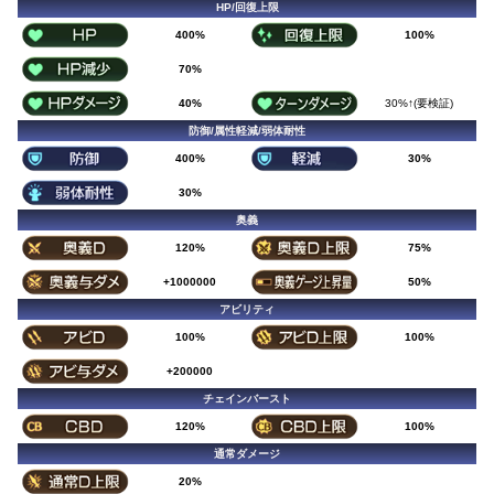
HP/回復上限
400%
100%
70%
40%
30%↑(要検証)
防御/属性軽減/弱体耐性
400%
30%
30%
奥義
120%
75%
+1000000
50%
アビリティ
100%
100%
+200000
チェインバースト
120%
100%
通常ダメージ
20%