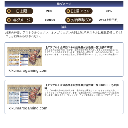
総ダメージ
20%
20%
+100000
25%(上限不明)
補足
終末の神器、アストラルウェポン、オメガウェポンの同上限UP系スキルは複数装備しても1
つしか効果が反映されない。
【グラブル】全武器スキル効果量付き性能一覧 主要SSR篇
グラブルの全武器性能一覧です。最終解放が実装されているキャラ解放武器はバッ
クグラウンドの色を変えています。需要の低いSR以下・その他の武器は別ページに
まとめています。スキル絞り込みは下欄の専用ページ、もしくはページ内検索(CTRL
＋F)で〇...
kikumarogaming.com
【グラブル】全武器スキル効果量付き性能一覧 SR以下・その他
編
グラブルの全武器の性能一覧です。最終解放が実装されているキャラ解放武器はバ
ックグラウンドの色を変えています。使用頻度の高いSSR武器は別ページにまとめ
ています。SDイラスト一覧ショップ・カジノ交換ポイントGショップドラグーンラ
ンス 攻撃力...
kikumarogaming.com