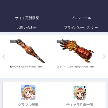
サイト更新履歴
プロフィール
お問い合わせ
プライバシーポリシー
グラブル
グラブル
グ
【グラ
評価
能・
【グラブル】転生の祈杖の性能・画像
【グラブル】六崩拳・紅天(火)の性能・画像
グラブル記事
全キャラ性能一覧