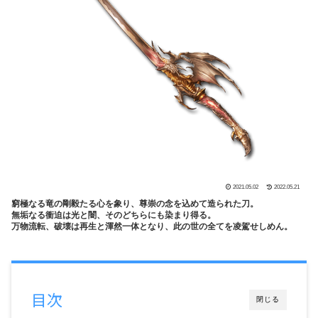
2021.05.02
2022.05.21
窮極なる竜の剛毅たる心を象り、尊崇の念を込めて造られた刀。
無垢なる衝迫は光と闇、そのどちらにも染まり得る。
万物流転、破壊は再生と渾然一体となり、此の世の全てを凌駕せしめん。
目次
閉じる